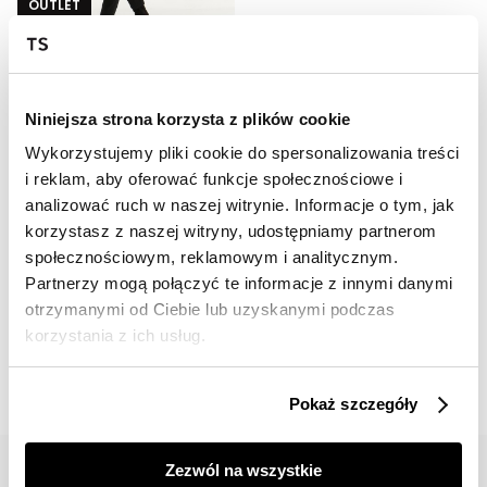
OUTLET
HOT
Szary płaszcz dwurzędowy
249,99 zł
Niniejsza strona korzysta z plików cookie
Cena regularna
499,99 zł
Najniższa cena z 30 dni przed
Wykorzystujemy pliki cookie do spersonalizowania treści
obniżką
299,99 zł
i reklam, aby oferować funkcje społecznościowe i
analizować ruch w naszej witrynie. Informacje o tym, jak
korzystasz z naszej witryny, udostępniamy partnerom
społecznościowym, reklamowym i analitycznym.
Partnerzy mogą połączyć te informacje z innymi danymi
otrzymanymi od Ciebie lub uzyskanymi podczas
📸 OZNACZAJ NAS NA ZDJĘCIACH
korzystania z ich usług.
#topsecretfashion
Pokaż szczegóły
Zezwól na wszystkie