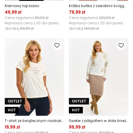
Kremowy top basic
Krótka kurtka z szerokimi ściągaczami
49,99 zł
79,99 zł
Cena regularna
69,99 zł
Cena regularna
229,99 zł
Najniższa cena z 30 dni przed
Najniższa cena z 30 dni przed
obniżką
69,99 zł
obniżką
149,99 zł
OUTLET
OUTLET
HOT
HOT
T-shirt ze świątecznym nadrukiem
Sweter z półgolfem w złote śnieżynki
19,99 zł
99,99 zł
Cena regularna
39,99 zł
Cena regularna
159,99 zł