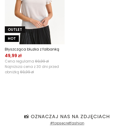
OUTLET
HOT
Błyszcząca bluzka z falbanką
49,99 zł
Cena regularna
69,99 zł
Najniższa cena z 30 dni przed
obniżką
69,99 zł
📸 OZNACZAJ NAS NA ZDJĘCIACH
#topsecretfashion