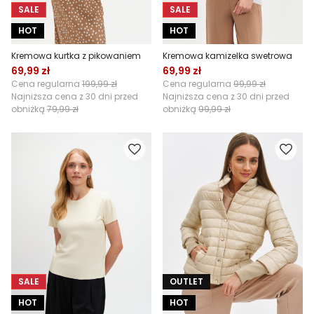
SALE
SALE
HOT
HOT
Kremowa kurtka z pikowaniem
Kremowa kamizelka swetrowa
69,99 zł
69,99 zł
Cena regularna
199,99 zł
Cena regularna
99,99 zł
Najniższa cena z 30 dni przed
Najniższa cena z 30 dni przed
obniżką
79,99 zł
obniżką
99,99 zł
SALE
OUTLET
HOT
HOT