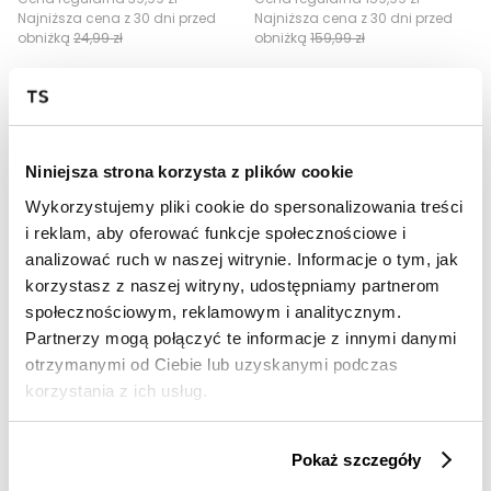
Najniższa cena z 30 dni przed
Najniższa cena z 30 dni przed
obniżką
24,99 zł
obniżką
159,99 zł
Niniejsza strona korzysta z plików cookie
Wykorzystujemy pliki cookie do spersonalizowania treści
i reklam, aby oferować funkcje społecznościowe i
analizować ruch w naszej witrynie. Informacje o tym, jak
korzystasz z naszej witryny, udostępniamy partnerom
OUTLET
OUTLET
społecznościowym, reklamowym i analitycznym.
Partnerzy mogą połączyć te informacje z innymi danymi
HOT
HOT
otrzymanymi od Ciebie lub uzyskanymi podczas
Pikowana dłuższa kurtka z paskiem
Golf z długim rękawem w prążki
korzystania z ich usług.
79,99 zł
79,99 zł
Cena regularna
439,99 zł
Cena regularna
109,99 zł
Najniższa cena z 30 dni przed
Najniższa cena z 30 dni przed
Pokaż szczegóły
obniżką
149,99 zł
obniżką
109,99 zł