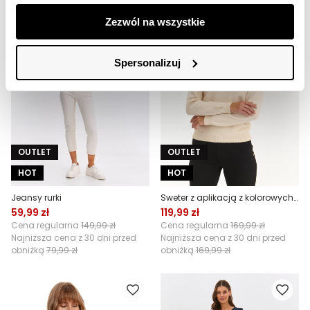
Zezwól na wszystkie
Spersonalizuj
OUTLET
OUTLET
HOT
HOT
Jeansy rurki
Sweter z aplikacją z kolorowych kryształków
59,99 zł
119,99 zł
Cena regularna
149,99 zł
Cena regularna
169,99 zł
Najniższa cena z 30 dni przed
Najniższa cena z 30 dni przed
obniżką
79,99 zł
obniżką
169,99 zł