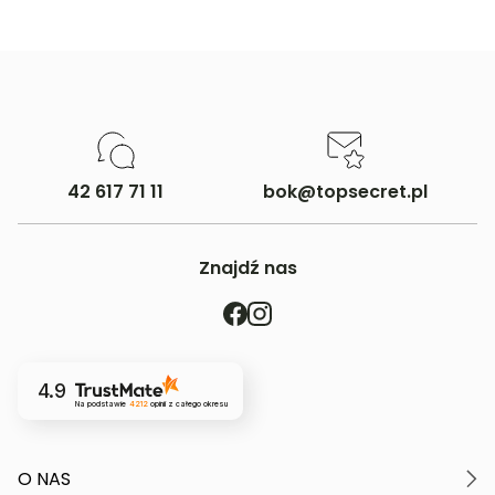
42 617 71 11
bok@topsecret.pl
Znajdź nas
4.9
Na podstawie
4212
opinii
z całego okresu
O NAS