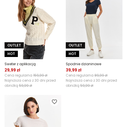
OUTLET
OUTLET
HOT
HOT
Sweter z aplikacją
Spodnie dzianinowe
29,99 zł
39,99 zł
Cena regularna
159,99 zł
Cena regularna
89,99 zł
Najniższa cena z 30 dni przed
Najniższa cena z 30 dni przed
obniżką
59,99 zł
obniżką
59,99 zł