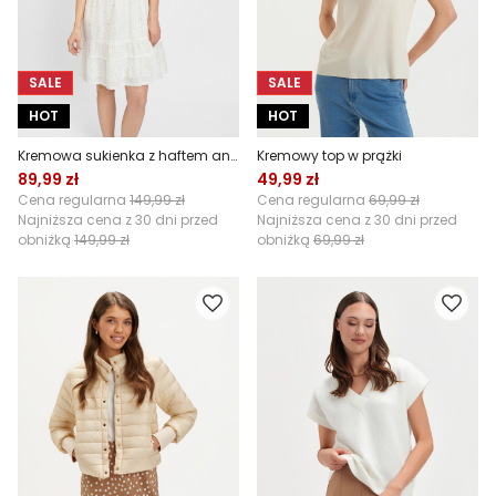
SALE
SALE
HOT
HOT
Kremowa sukienka z haftem angielskim
Kremowy top w prążki
89,99 zł
49,99 zł
Cena regularna
149,99 zł
Cena regularna
69,99 zł
Najniższa cena z 30 dni przed
Najniższa cena z 30 dni przed
obniżką
149,99 zł
obniżką
69,99 zł