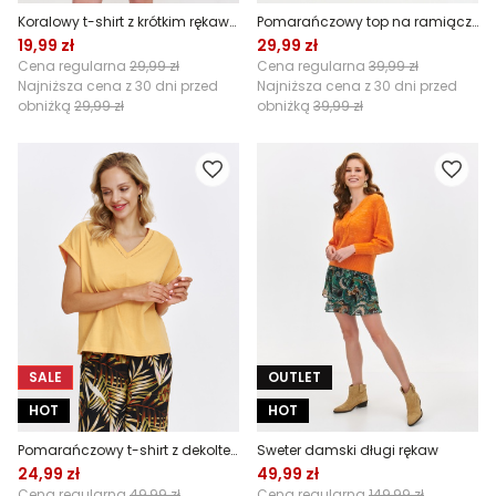
Koralowy t-shirt z krótkim rękawem
Pomarańczowy top na ramiączkach
19,99 zł
29,99 zł
Cena regularna
29,99 zł
Cena regularna
39,99 zł
Najniższa cena z 30 dni przed
Najniższa cena z 30 dni przed
obniżką
29,99 zł
obniżką
39,99 zł
SALE
OUTLET
HOT
HOT
Pomarańczowy t-shirt z dekoltem v-neck
Sweter damski długi rękaw
24,99 zł
49,99 zł
Cena regularna
49,99 zł
Cena regularna
149,99 zł