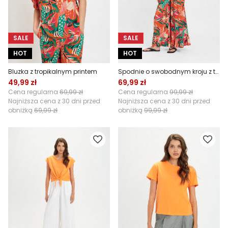
SALE
SALE
HOT
HOT
Bluzka z tropikalnym printem
Spodnie o swobodnym kroju z tropikalnym printem
49,99 zł
69,99 zł
Cena regularna
69,99 zł
Cena regularna
99,99 zł
Najniższa cena z 30 dni przed
Najniższa cena z 30 dni przed
obniżką
69,99 zł
obniżką
99,99 zł