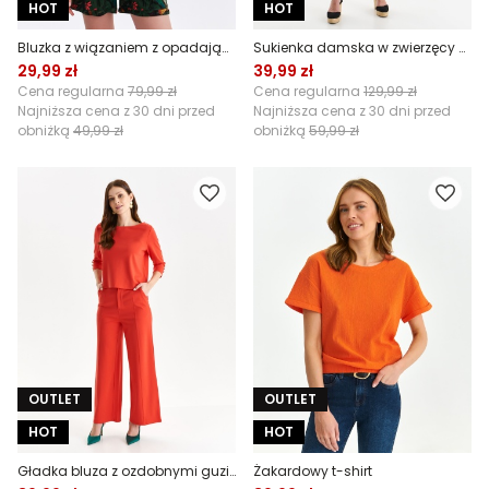
HOT
HOT
Bluzka z wiązaniem z opadającym rękawem
Sukienka damska w zwierzęcy nadruk
29,99 zł
39,99 zł
Cena regularna
79,99 zł
Cena regularna
129,99 zł
Najniższa cena z 30 dni przed
Najniższa cena z 30 dni przed
obniżką
49,99 zł
obniżką
59,99 zł
OUTLET
OUTLET
HOT
HOT
Gładka bluza z ozdobnymi guzikami
Żakardowy t-shirt