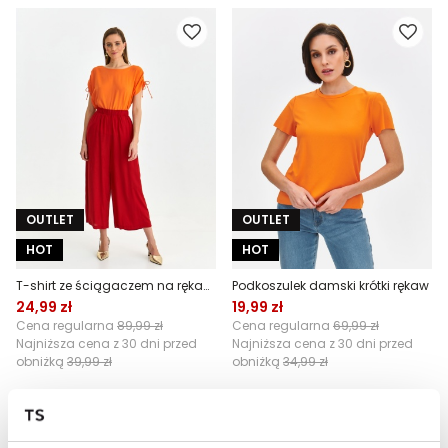
OUTLET
OUTLET
HOT
HOT
T-shirt ze ściągaczem na rękawie
Podkoszulek damski krótki rękaw
24,99 zł
19,99 zł
Cena regularna
89,99 zł
Cena regularna
69,99 zł
Najniższa cena z 30 dni przed
Najniższa cena z 30 dni przed
obniżką
39,99 zł
obniżką
34,99 zł