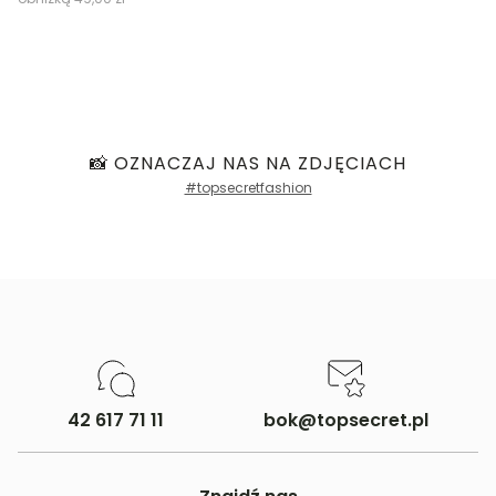
📸 OZNACZAJ NAS NA ZDJĘCIACH
#topsecretfashion
42 617 71 11
bok@topsecret.pl