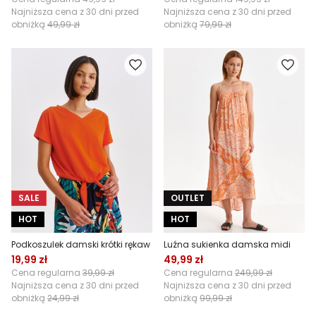
Najniższa cena z 30 dni przed
Najniższa cena z 30 dni przed
obniżką
49,99 zł
obniżką
79,99 zł
SALE
OUTLET
HOT
HOT
Podkoszulek damski krótki rękaw
Luźna sukienka damska midi
19,99 zł
49,99 zł
Cena regularna
39,99 zł
Cena regularna
249,99 zł
Najniższa cena z 30 dni przed
Najniższa cena z 30 dni przed
obniżką
24,99 zł
obniżką
99,99 zł