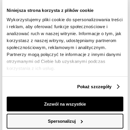
Niniejsza strona korzysta z plików cookie
Wykorzystujemy pliki cookie do spersonalizowania treści
i reklam, aby oferować funkcje społecznościowe i
analizować ruch w naszej witrynie. Informacje o tym, jak
korzystasz z naszej witryny, udostępniamy partnerom
SALE
SALE
społecznościowym, reklamowym i analitycznym.
Partnerzy mogą połączyć te informacje z innymi danymi
HOT
HOT
otrzymanymi od Ciebie lub uzyskanymi podczas
Printowana bluzka na ramiączka
Dzianinowe spodnie z ozdobnymi guzikami
korzystania z ich usług.
39,99 zł
19,99 zł
Cena regularna
129,99 zł
Cena regularna
199,99 zł
Najniższa cena z 30 dni przed
Najniższa cena z 30 dni przed
Pokaż szczegóły
obniżką
49,99 zł
obniżką
69,99 zł
Zezwól na wszystkie
Spersonalizuj