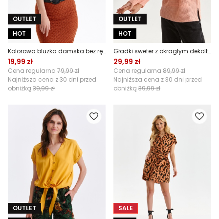
OUTLET
OUTLET
HOT
HOT
Kolorowa bluzka damska bez rękawów
Gładki sweter z okragłym dekoltem
19,99 zł
29,99 zł
Cena regularna
79,99 zł
Cena regularna
89,99 zł
Najniższa cena z 30 dni przed
Najniższa cena z 30 dni przed
obniżką
39,99 zł
obniżką
39,99 zł
OUTLET
SALE