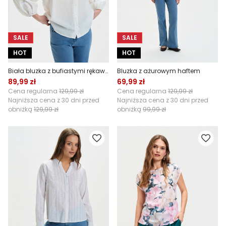
SALE
SALE
HOT
HOT
Biała bluzka z bufiastymi rękawami
Bluzka z ażurowym haftem
89,99 zł
69,99 zł
Cena regularna
129,99 zł
Cena regularna
129,99 zł
Najniższa cena z 30 dni przed
Najniższa cena z 30 dni przed
obniżką
129,99 zł
obniżką
99,99 zł