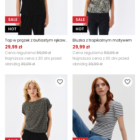
SALE
SALE
HOT
HOT
Top w prążek z bufiastym rękawem
Bluzka z tropikalnym motywem
29,99 zł
29,99 zł
Cena regularna
59,99 zł
Cena regularna
59,99 zł
Najniższa cena z 30 dni przed
Najniższa cena z 30 dni przed
obniżką
39,99 zł
obniżką
39,99 zł