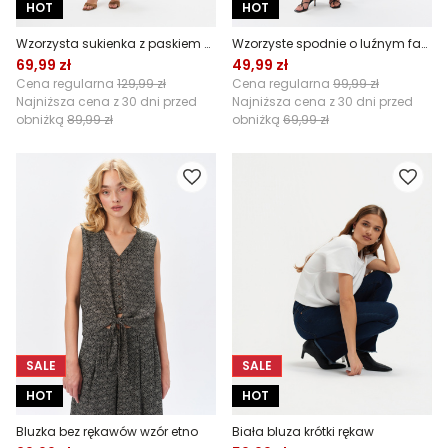
HOT
HOT
Wzorzysta sukienka z paskiem w talii
Wzorzyste spodnie o luźnym fasonie
69,99 zł
49,99 zł
Cena regularna
129,99 zł
Cena regularna
99,99 zł
Najniższa cena z 30 dni przed
Najniższa cena z 30 dni przed
obniżką
89,99 zł
obniżką
69,99 zł
SALE
SALE
HOT
HOT
Bluzka bez rękawów wzór etno
Biała bluza krótki rękaw