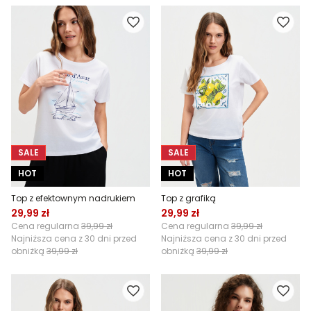
SALE
SALE
HOT
HOT
Top z efektownym nadrukiem
Top z grafiką
29,99 zł
29,99 zł
Cena regularna
39,99 zł
Cena regularna
39,99 zł
Najniższa cena z 30 dni przed
Najniższa cena z 30 dni przed
obniżką
39,99 zł
obniżką
39,99 zł