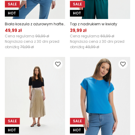
SALE
SALE
HOT
HOT
Biała koszula z ażurowym haftem
Top z nadrukiem w kwiaty
49,99 zł
39,99 zł
Cena regularna
99,99 zł
Cena regularna
69,99 zł
Najniższa cena z 30 dni przed
Najniższa cena z 30 dni przed
obniżką
79,99 zł
obniżką
49,99 zł
SALE
SALE
HOT
HOT