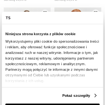
Niniejsza strona korzysta z plików cookie
Wykorzystujemy pliki cookie do spersonalizowania treści
i reklam, aby oferować funkcje społecznościowe i
analizować ruch w naszej witrynie. Informacje o tym, jak
SALE
SALE
korzystasz z naszej witryny, udostępniamy partnerom
społecznościowym, reklamowym i analitycznym.
HOT
HOT
Partnerzy mogą połączyć te informacje z innymi danymi
Prążkowany beżowy t-shirt
Dopasowany sweter krótki rękaw
otrzymanymi od Ciebie lub uzyskanymi podczas
29,99 zł
49,99 zł
korzystania z ich usług.
Cena regularna
69,99 zł
Cena regularna
119,99 zł
Najniższa cena z 30 dni przed
Najniższa cena z 30 dni przed
obniżką
39,99 zł
obniżką
59,99 zł
Pokaż szczegóły