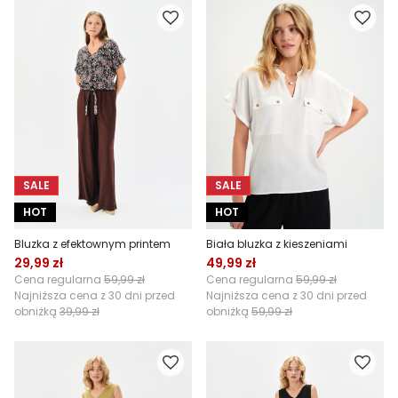
SALE
SALE
HOT
HOT
Bluzka z efektownym printem
Biała bluzka z kieszeniami
29,99 zł
49,99 zł
Cena regularna
59,99 zł
Cena regularna
59,99 zł
Najniższa cena z 30 dni przed
Najniższa cena z 30 dni przed
obniżką
39,99 zł
obniżką
59,99 zł