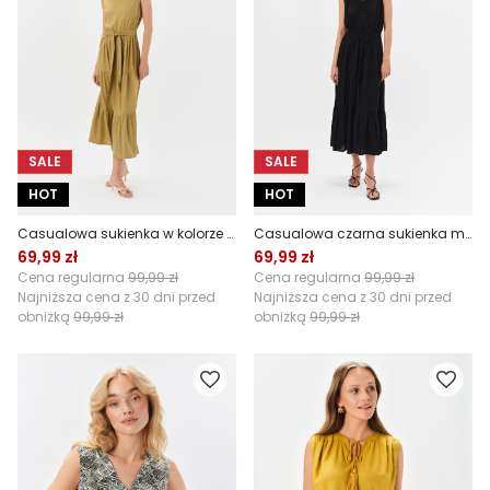
SALE
SALE
HOT
HOT
Casualowa sukienka w kolorze khaki
Casualowa czarna sukienka maxi
69,99 zł
69,99 zł
Cena regularna
99,99 zł
Cena regularna
99,99 zł
Najniższa cena z 30 dni przed
Najniższa cena z 30 dni przed
obniżką
99,99 zł
obniżką
99,99 zł