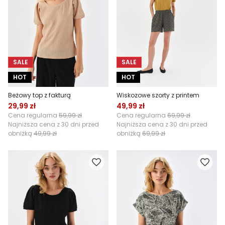
SALE
SALE
HOT
HOT
Beżowy top z fakturą
Wiskozowe szorty z printem
29,99 zł
49,99 zł
Cena regularna
59,99 zł
Cena regularna
69,99 zł
Najniższa cena z 30 dni przed
Najniższa cena z 30 dni przed
obniżką
49,99 zł
obniżką
69,99 zł