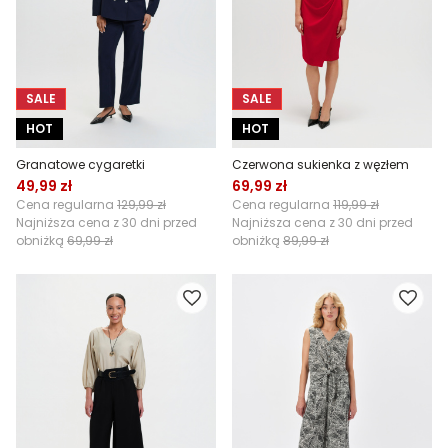
SALE
SALE
HOT
HOT
Granatowe cygaretki
Czerwona sukienka z węzłem
49,99 zł
69,99 zł
Cena regularna
129,99 zł
Cena regularna
119,99 zł
Najniższa cena z 30 dni przed
Najniższa cena z 30 dni przed
obniżką
69,99 zł
obniżką
89,99 zł