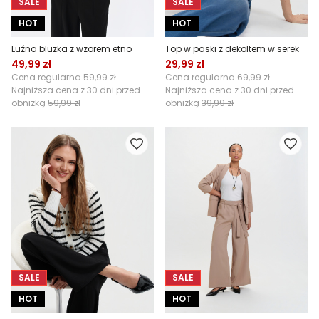
SALE
SALE
HOT
HOT
Luźna bluzka z wzorem etno
Top w paski z dekoltem w serek
49,99 zł
29,99 zł
Cena regularna
59,99 zł
Cena regularna
69,99 zł
Najniższa cena z 30 dni przed
Najniższa cena z 30 dni przed
obniżką
59,99 zł
obniżką
39,99 zł
SALE
SALE
HOT
HOT