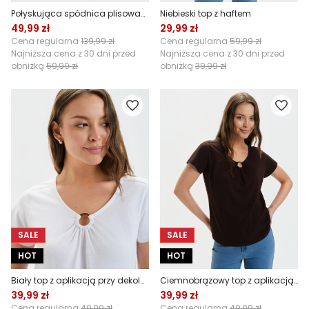
Połyskująca spódnica plisowana
Niebieski top z haftem
49,99 zł
29,99 zł
Cena regularna
139,99 zł
Cena regularna
59,99 zł
Najniższa cena z 30 dni przed
Najniższa cena z 30 dni przed
obniżką
59,99 zł
obniżką
39,99 zł
SALE
SALE
HOT
HOT
Biały top z aplikacją przy dekolcie
Ciemnobrązowy top z aplikacją przy dekolcie
39,99 zł
39,99 zł
Cena regularna
49,99 zł
Cena regularna
49,99 zł