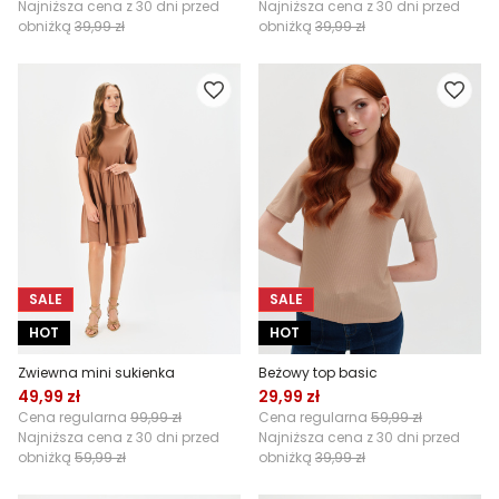
Najniższa cena z 30 dni przed
Najniższa cena z 30 dni przed
obniżką
39,99 zł
obniżką
39,99 zł
SALE
SALE
HOT
HOT
Zwiewna mini sukienka
Beżowy top basic
49,99 zł
29,99 zł
Cena regularna
99,99 zł
Cena regularna
59,99 zł
Najniższa cena z 30 dni przed
Najniższa cena z 30 dni przed
obniżką
59,99 zł
obniżką
39,99 zł