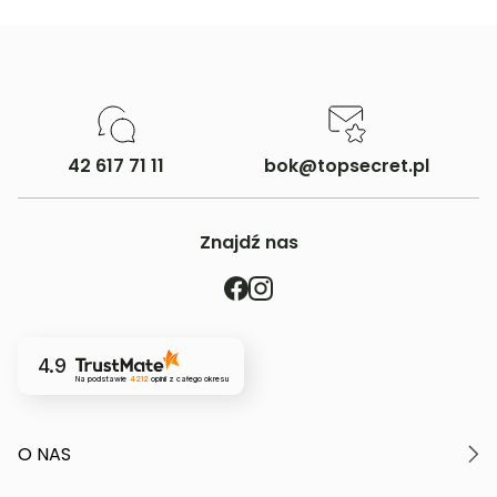
42 617 71 11
bok@topsecret.pl
Znajdź nas
4.9
Na podstawie
4212
opinii
z całego okresu
O NAS
O marce