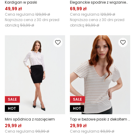
Kardigan w paski
Eleganckie spodnie z wiązaniem coffee
49,99 zł
69,99 zł
Cena regularna
129,99 zł
Cena regularna
129,99 zł
Najniższa cena z 30 dni przed
Najniższa cena z 30 dni przed
obniżką
59,99 zł
obniżką
89,99 zł
SALE
SALE
HOT
HOT
Mini spódnica z rozcięciem
Top w beżowe paski z dekoltem w serek
29,99 zł
29,99 zł
Cena regularna
99,99 zł
Cena regularna
69,99 zł