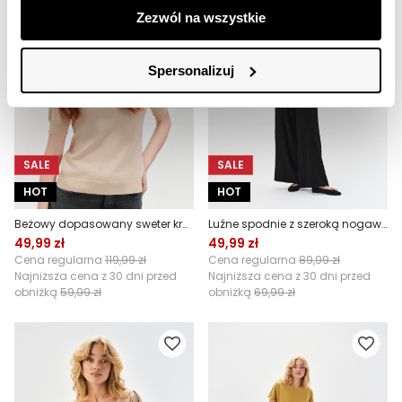
Zezwól na wszystkie
Spersonalizuj
SALE
SALE
HOT
HOT
Beżowy dopasowany sweter krótki rękaw
Luźne spodnie z szeroką nogawką
49,99 zł
49,99 zł
Cena regularna
119,99 zł
Cena regularna
89,99 zł
Najniższa cena z 30 dni przed
Najniższa cena z 30 dni przed
obniżką
59,99 zł
obniżką
69,99 zł