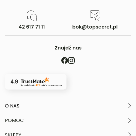
42 617 71 11
bok@topsecret.pl
Znajdź nas
4.9
Na podstawie
4216
opinii
z całego okresu
O NAS
O marce
POMOC
Nasze wartości
Polityka prywatności
Moje konto
SKLEPY