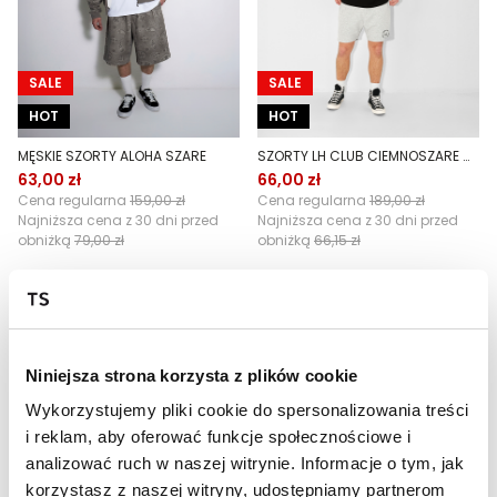
SALE
SALE
HOT
HOT
MĘSKIE SZORTY ALOHA SZARE
SZORTY LH CLUB CIEMNOSZARE MĘSKIE
63,00 zł
66,00 zł
Cena regularna
159,00 zł
Cena regularna
189,00 zł
Najniższa cena z 30 dni przed
Najniższa cena z 30 dni przed
obniżką
79,00 zł
obniżką
66,15 zł
Niniejsza strona korzysta z plików cookie
Wykorzystujemy pliki cookie do spersonalizowania treści
i reklam, aby oferować funkcje społecznościowe i
analizować ruch w naszej witrynie. Informacje o tym, jak
korzystasz z naszej witryny, udostępniamy partnerom