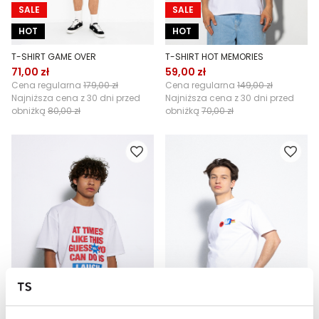
SALE
SALE
HOT
HOT
T-SHIRT GAME OVER
T-SHIRT HOT MEMORIES
71,00 zł
59,00 zł
Cena regularna
179,00 zł
Cena regularna
149,00 zł
Najniższa cena z 30 dni przed
Najniższa cena z 30 dni przed
obniżką
80,00 zł
obniżką
70,00 zł
SALE
SALE
HOT
HOT