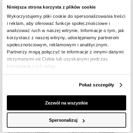
T-SHIRT ALL YOU CAN DO
BIAŁY T-SHIRT LH TEAM
Niniejsza strona korzysta z plików cookie
55,00 zł
51,00 zł
Wykorzystujemy pliki cookie do spersonalizowania treści
Cena regularna
139,00 zł
Cena regularna
129,00 zł
Najniższa cena z 30 dni przed
Najniższa cena z 30 dni przed
i reklam, aby oferować funkcje społecznościowe i
obniżką
69,00 zł
obniżką
64,00 zł
analizować ruch w naszej witrynie. Informacje o tym, jak
korzystasz z naszej witryny, udostępniamy partnerom
społecznościowym, reklamowym i analitycznym.
Partnerzy mogą połączyć te informacje z innymi danymi
otrzymanymi od Ciebie lub uzyskanymi podczas
korzystania z ich usług.
Pokaż szczegóły
SALE
SALE
Zezwól na wszystkie
HOT
HOT
Spersonalizuj
LH ROSES WHITE TEE
BIAŁY T-SHIRT FRESH STUFF
51,00 zł
59,00 zł
Cena regularna
129,00 zł
Cena regularna
149,00 zł