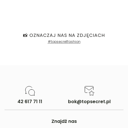
📸 OZNACZAJ NAS NA ZDJĘCIACH
#topsecretfashion
42 617 71 11
bok@topsecret.pl
Znajdź nas