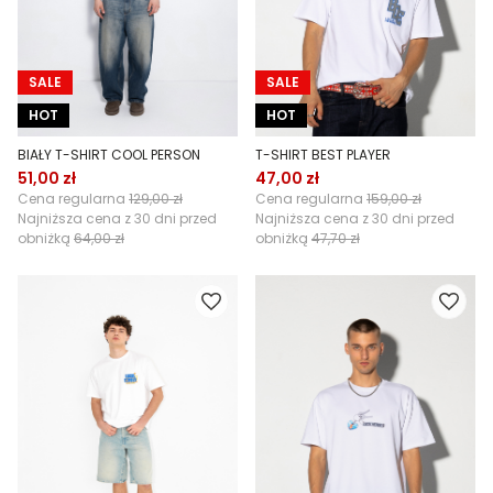
SALE
SALE
HOT
HOT
BIAŁY T-SHIRT COOL PERSON
T-SHIRT BEST PLAYER
51,00 zł
47,00 zł
Cena regularna
129,00 zł
Cena regularna
159,00 zł
Najniższa cena z 30 dni przed
Najniższa cena z 30 dni przed
obniżką
64,00 zł
obniżką
47,70 zł