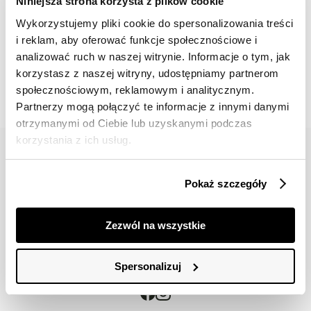
Niniejsza strona korzysta z plików cookie
Wykorzystujemy pliki cookie do spersonalizowania treści
i reklam, aby oferować funkcje społecznościowe i
📸 OZNACZAJ NAS NA ZDJĘCIACH
analizować ruch w naszej witrynie. Informacje o tym, jak
#topsecretfashion
korzystasz z naszej witryny, udostępniamy partnerom
społecznościowym, reklamowym i analitycznym.
Partnerzy mogą połączyć te informacje z innymi danymi
otrzymanymi od Ciebie lub uzyskanymi podczas
korzystania z ich usług.
Pokaż szczegóły
42 617 71 11
bok@topsecret.pl
Zezwól na wszystkie
Znajdź nas
Spersonalizuj