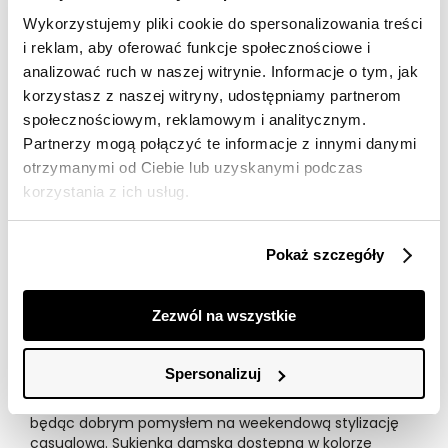
dostawy
Wykorzystujemy pliki cookie do spersonalizowania treści
30 dni na zwrot
i reklam, aby oferować funkcje społecznościowe i
analizować ruch w naszej witrynie. Informacje o tym, jak
korzystasz z naszej witryny, udostępniamy partnerom
Opis produktu
społecznościowym, reklamowym i analitycznym.
Sukienka damska Top Secret z efektownym wiązaniem
Partnerzy mogą połączyć te informacje z innymi danymi
w talii.
otrzymanymi od Ciebie lub uzyskanymi podczas
korzystania z ich usług.
Urzekająca niebanalnym stylem sukienka damska o
pełnym swobody kroju z rozkloszowaniem u dołu.
Posiada ona długość za kolano i jest w wersji bez
Pokaż szczegóły
rękawów na delikatnie szerszych ramiączkach,
wzbogaconych łączeniem w postaci ozdobnego
drewnianego kółka. Posiada ona efektowny dekolt w
Zezwól na wszystkie
serek z delikatną lamówką wokół, a w talii ma
praktyczne marszczenie wraz z wiązaniem z
wykorzystaniem szarfy z tego samego materiału, które
Spersonalizuj
podkreśla smukłość kobiecej sylwetki. Została ona
wykonana z przewiewnej oraz delikatnej dzianiny,
będąc dobrym pomysłem na weekendową stylizację
casualową. Sukienka damska dostępna w kolorze