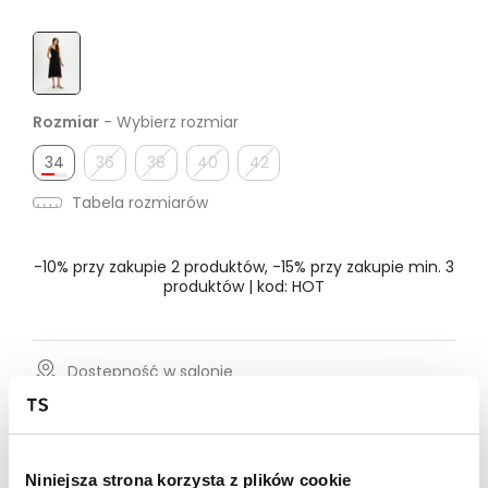
Rozmiar
- Wybierz rozmiar
34
36
38
40
42
Tabela rozmiarów
-10% przy zakupie 2 produktów, -15% przy zakupie min. 3
produktów | kod: HOT
Dostępność w salonie
Wysyłka w 24-72h
Darmowa dostawa od 149zł dla wybranych metod
Niniejsza strona korzysta z plików cookie