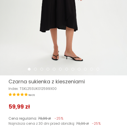
Czarna sukienka z kieszeniami
Index: TSKL25SUK012599X00
5.0
(
1
)
59,99 zł
Cena regularna:
79,99 zł
-25%
Najniższa cena z 30 dni przed obniżką:
79,99 zł
-25%