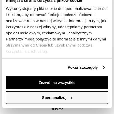
Niniejsza strona korzysta z plików cookie
Wykorzystujemy pliki cookie do spersonalizowania treści
i reklam, aby oferować funkcje społecznościowe i
📸 OZNACZAJ NAS NA ZDJĘCIACH
analizować ruch w naszej witrynie. Informacje o tym, jak
#topsecretfashion
korzystasz z naszej witryny, udostępniamy partnerom
społecznościowym, reklamowym i analitycznym.
Partnerzy mogą połączyć te informacje z innymi danymi
otrzymanymi od Ciebie lub uzyskanymi podczas
korzystania z ich usług.
Pokaż szczegóły
42 617 71 11
bok@topsecret.pl
Zezwól na wszystkie
Znajdź nas
Spersonalizuj