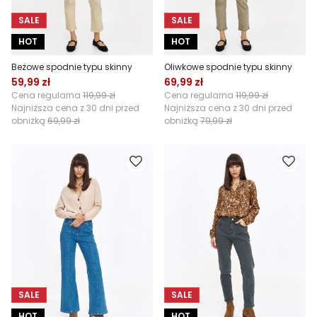
SALE
SALE
HOT
HOT
Beżowe spodnie typu skinny
Oliwkowe spodnie typu skinny
59,99 zł
69,99 zł
Cena regularna
119,99 zł
Cena regularna
119,99 zł
Najniższa cena z 30 dni przed
Najniższa cena z 30 dni przed
obniżką
69,99 zł
obniżką
79,99 zł
SALE
SALE
HOT
HOT