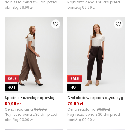
Najniższa cena z 30 dni przed
Najniższa cena z 30 dni przed
obniżką
99,99 zł
obniżką
99,99 zł
SALE
SALE
HOT
HOT
Spodnie z szeroką nogawką
Czekoladowe spodnie typu cygaretki
69,99 zł
79,99 zł
Cena regularna
99,99 zł
Cena regularna
99,99 zł
Najniższa cena z 30 dni przed
Najniższa cena z 30 dni przed
obniżką
99,99 zł
obniżką
99,99 zł