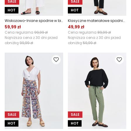
SALE
SALE
HOT
HOT
Wiskozowo-lniane spodnie w białym kolorze
Klasyczne materiałowe spodnie z wysokim stanem
59,99 zł
49,99 zł
Cena regularna
99,99 zł
Cena regularna
89,99 zł
Najniższa cena z 30 dni przed
Najniższa cena z 30 dni przed
obniżką
99,99 zł
obniżką
59,99 zł
SALE
SALE
HOT
HOT