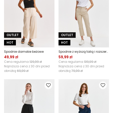
OUTLET
OUTLET
HOT
HOT
Spodnie damskie beżowe
Spodnie z wyższą talią i rozszerzaną nogawką
49,99 zł
59,99 zł
Cena regularna
129,99 zł
Cena regularna
139,99 zł
Najniższa cena z 30 dni przed
Najniższa cena z 30 dni przed
obniżką
69,99 zł
obniżką
79,99 zł