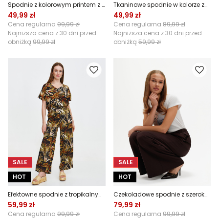
Spodnie z kolorowym printem z szeroką nogawką
Tkaninowe spodnie w kolorze zgaszonej zieleni
49,99 zł
49,99 zł
Cena regularna
99,99 zł
Cena regularna
89,99 zł
Najniższa cena z 30 dni przed
Najniższa cena z 30 dni przed
obniżką
99,99 zł
obniżką
59,99 zł
SALE
SALE
HOT
HOT
Efektowne spodnie z tropikalnym wzorem
Czekoladowe spodnie z szeroką nogawką
59,99 zł
79,99 zł
Cena regularna
99,99 zł
Cena regularna
99,99 zł