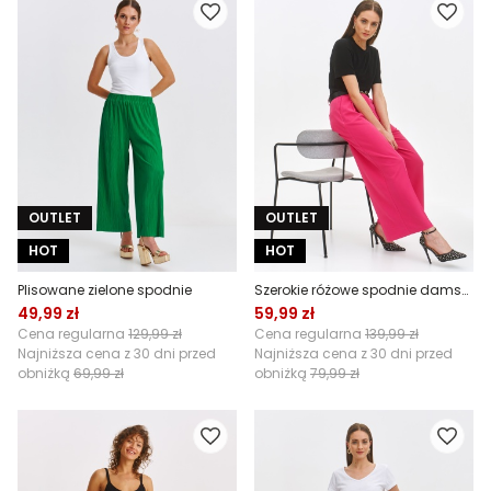
OUTLET
OUTLET
HOT
HOT
Plisowane zielone spodnie
Szerokie różowe spodnie damskie wide leg
49,99 zł
59,99 zł
Cena regularna
129,99 zł
Cena regularna
139,99 zł
Najniższa cena z 30 dni przed
Najniższa cena z 30 dni przed
obniżką
69,99 zł
obniżką
79,99 zł