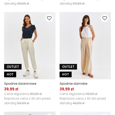
obniżką
69,99 zł
obniżką
59,99 zł
OUTLET
OUTLET
HOT
HOT
Spodnie dzianinowe
Spodnie damskie
39,99 zł
39,99 zł
Cena regularna
89,99 zł
Cena regularna
119,99 zł
Najniższa cena z 30 dni przed
Najniższa cena z 30 dni przed
obniżką
59,99 zł
obniżką
49,99 zł