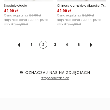
Spodnie długie
Chinosy damskie o długości 7/8
49,99 zł
49,99 zł
Cena regularna
159,99 zł
Cena regularna
139,99 zł
Najniższa cena z 30 dni przed
Najniższa cena z 30 dni przed
obniżką
89,99 zł
obniżką
59,99 zł
1
2
3
4
5
📸 OZNACZAJ NAS NA ZDJĘCIACH
#topsecretfashion