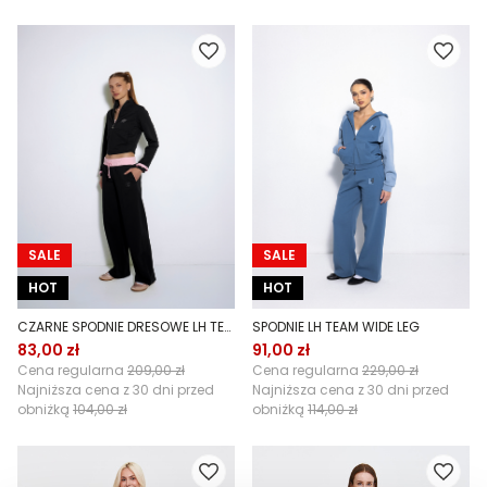
SALE
SALE
HOT
HOT
CZARNE SPODNIE DRESOWE LH TEAM
SPODNIE LH TEAM WIDE LEG
83,00 zł
91,00 zł
Cena regularna
209,00 zł
Cena regularna
229,00 zł
Najniższa cena z 30 dni przed
Najniższa cena z 30 dni przed
obniżką
104,00 zł
obniżką
114,00 zł