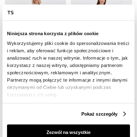
Niniejsza strona korzysta z plików cookie
Wykorzystujemy pliki cookie do spersonalizowania treści
i reklam, aby oferować funkcje społecznościowe i
SALE
SALE
analizować ruch w naszej witrynie. Informacje o tym, jak
HOT
HOT
korzystasz z naszej witryny, udostępniamy partnerom
społecznościowym, reklamowym i analitycznym.
Spodnie w paski w rustykalnym stylu
Beżowe spodnie w kant z domieszką lnu
39,99 zł
69,99 zł
Partnerzy mogą połączyć te informacje z innymi danymi
Cena regularna
119,99 zł
Cena regularna
129,99 zł
otrzymanymi od Ciebie lub uzyskanymi podczas
Najniższa cena z 30 dni przed
Najniższa cena z 30 dni przed
korzystania z ich usług.
obniżką
49,99 zł
obniżką
129,99 zł
Pokaż szczegóły
Zezwól na wszystkie