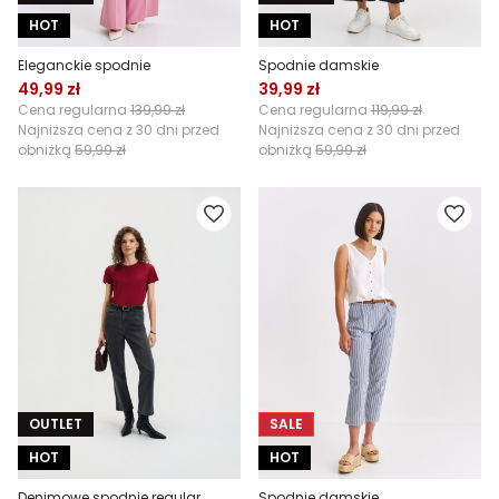
HOT
HOT
Eleganckie spodnie
Spodnie damskie
49,99 zł
39,99 zł
Cena regularna
139,99 zł
Cena regularna
119,99 zł
Najniższa cena z 30 dni przed
Najniższa cena z 30 dni przed
obniżką
59,99 zł
obniżką
59,99 zł
OUTLET
SALE
HOT
HOT
Denimowe spodnie regular
Spodnie damskie