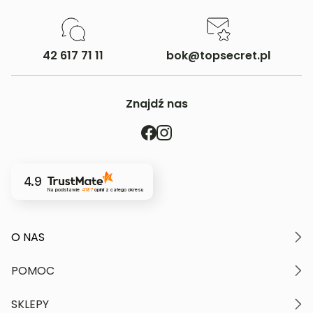
42 617 71 11
bok@topsecret.pl
Znajdź nas
4.9
Na podstawie
4187
opinii
z całego okresu
O NAS
O marce
POMOC
Nasze wartości
Polityka prywatności
Moje konto
SKLEPY
Kontakt
Regulamin serwisu