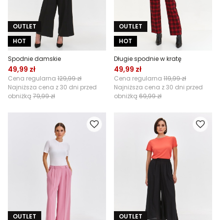
OUTLET
OUTLET
HOT
HOT
Spodnie damskie
Długie spodnie w kratę
49,99 zł
49,99 zł
Cena regularna
129,99 zł
Cena regularna
119,99 zł
Najniższa cena z 30 dni przed
Najniższa cena z 30 dni przed
obniżką
79,99 zł
obniżką
69,99 zł
OUTLET
OUTLET