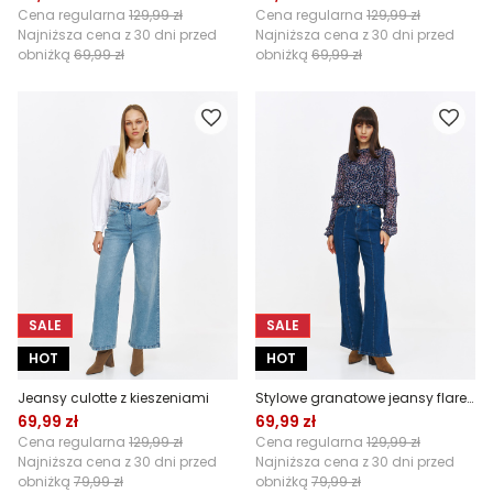
Cena regularna
129,99 zł
Cena regularna
129,99 zł
Najniższa cena z 30 dni przed
Najniższa cena z 30 dni przed
obniżką
69,99 zł
obniżką
69,99 zł
SALE
SALE
HOT
HOT
Jeansy culotte z kieszeniami
Stylowe granatowe jeansy flare z przeszyciem
69,99 zł
69,99 zł
Cena regularna
129,99 zł
Cena regularna
129,99 zł
Najniższa cena z 30 dni przed
Najniższa cena z 30 dni przed
obniżką
79,99 zł
obniżką
79,99 zł