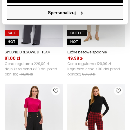
Spersonalizuj
SALE
OUTLET
HOT
HOT
SPODNIE DRESOWE LH TEAM
Luźne beżowe spodnie
91,00 zł
49,99 zł
Cena regularna
229,00 zł
Cena regularna
129,99 zł
Najniższa cena z 30 dni przed
Najniższa cena z 30 dni przed
obniżką
114,00 zł
obniżką
69,99 zł