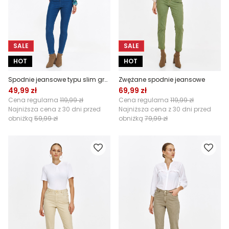
SALE
SALE
HOT
HOT
Spodnie jeansowe typu slim granatowe
Zwężane spodnie jeansowe
49,99 zł
69,99 zł
Cena regularna
119,99 zł
Cena regularna
119,99 zł
Najniższa cena z 30 dni przed
Najniższa cena z 30 dni przed
obniżką
59,99 zł
obniżką
79,99 zł