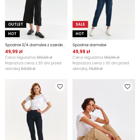
OUTLET
SALE
HOT
HOT
Spodnie 3/4 damskie z szerokimi nogawkami
Spodnie damskie
49,99 zł
49,99 zł
Cena regularna
109,99 zł
Cena regularna
139,99 zł
Najniższa cena z 30 dni przed
Najniższa cena z 30 dni przed
obniżką
59,99 zł
obniżką
79,99 zł