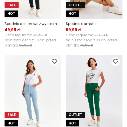
SALE
OUTLET
HOT
HOT
Spodnie denimowe z wysokim stanem
Spodnie damskie
49,99 zł
59,99 zł
Cena regularna
139,99 zł
Cena regularna
139,99 zł
Najniższa cena z 30 dni przed
Najniższa cena z 30 dni przed
obniżką
59,99 zł
obniżką
79,99 zł
SALE
OUTLET
HOT
HOT