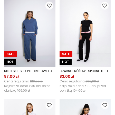
SALE
SALE
HOT
HOT
NIEBIESKIE SPODNIE DRESOWE LOCAL STAR
CZARNO-RÓŻOWE SPODNIE LH TEAM
87,00 zł
83,00 zł
Cena regularna
219,00 zł
Cena regularna
209,00 zł
Najniższa cena z 30 dni przed
Najniższa cena z 30 dni przed
obniżką
109,00 zł
obniżką
104,00 zł