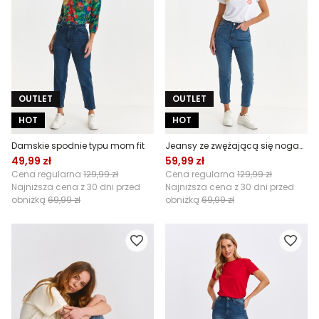
OUTLET
OUTLET
HOT
HOT
Damskie spodnie typu mom fit
Jeansy ze zwężającą się nogawką
49,99 zł
59,99 zł
Cena regularna
129,99 zł
Cena regularna
129,99 zł
Najniższa cena z 30 dni przed
Najniższa cena z 30 dni przed
obniżką
69,99 zł
obniżką
69,99 zł