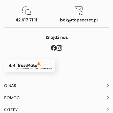
42 617 71 11
bok@topsecret.pl
Znajdź nas
4.9
Na podstawie
4194
opinii
z całego okresu
O NAS
O marce
POMOC
Nasze wartości
Polityka prywatności
Moje konto
SKLEPY
Kontakt
Regulamin serwisu