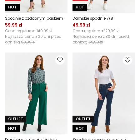
HOT
HOT
Spodnie z ozdobnym paskiem
Damskie spodnie 7/8
59,99 zł
49,99 zł
Cena regularna
149,99 zł
Cena regularna
129,99 zł
Najniższa cena z 30 dni przed
Najniższa cena z 30 dni przed
obniżką
99,99 zł
obniżką
59,99 zł
OUTLET
OUTLET
HOT
HOT
Długie rozszerzane spodnie
Spodnie jeansowe damskie