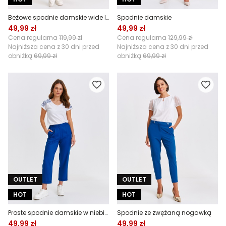
Beżowe spodnie damskie wide leg
Spodnie damskie
49,99 zł
49,99 zł
Cena regularna
119,99 zł
Cena regularna
129,99 zł
Najniższa cena z 30 dni przed
Najniższa cena z 30 dni przed
obniżką
69,99 zł
obniżką
69,99 zł
OUTLET
OUTLET
HOT
HOT
Proste spodnie damskie w niebieskim kolorze
Spodnie ze zwężaną nogawką
49,99 zł
49,99 zł