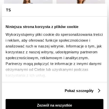
Niniejsza strona korzysta z plików cookie
Wykorzystujemy pliki cookie do spersonalizowania treści
i reklam, aby oferować funkcje społecznościowe i
OUTLET
OUTLET
analizować ruch w naszej witrynie. Informacje o tym, jak
HOT
HOT
korzystasz z naszej witryny, udostępniamy partnerom
społecznościowym, reklamowym i analitycznym.
Spodnie damskie
Szerokie spodnie
59,99 zł
49,99 zł
Partnerzy mogą połączyć te informacje z innymi danymi
Cena regularna
149,99 zł
Cena regularna
139,99 zł
otrzymanymi od Ciebie lub uzyskanymi podczas
Najniższa cena z 30 dni przed
Najniższa cena z 30 dni przed
korzystania z ich usług.
obniżką
79,99 zł
obniżką
79,99 zł
Pokaż szczegóły
Zezwól na wszystkie