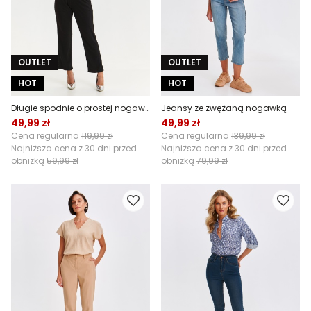
OUTLET
OUTLET
HOT
HOT
Długie spodnie o prostej nogawce
Jeansy ze zwężaną nogawką
49,99 zł
49,99 zł
Cena regularna
119,99 zł
Cena regularna
139,99 zł
Najniższa cena z 30 dni przed
Najniższa cena z 30 dni przed
obniżką
59,99 zł
obniżką
79,99 zł