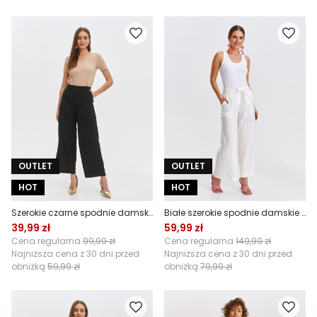
OUTLET
OUTLET
HOT
HOT
Szerokie czarne spodnie damskie wide leg
Białe szerokie spodnie damskie w kant
39,99 zł
59,99 zł
Cena regularna
99,99 zł
Cena regularna
149,99 zł
Najniższa cena z 30 dni przed
Najniższa cena z 30 dni przed
obniżką
59,99 zł
obniżką
79,99 zł