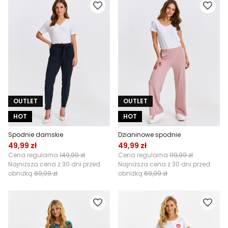
OUTLET
OUTLET
HOT
HOT
Spodnie damskie
Dzianinowe spodnie
49,99 zł
49,99 zł
Cena regularna
149,99 zł
Cena regularna
119,99 zł
Najniższa cena z 30 dni przed
Najniższa cena z 30 dni przed
obniżką
69,99 zł
obniżką
69,99 zł