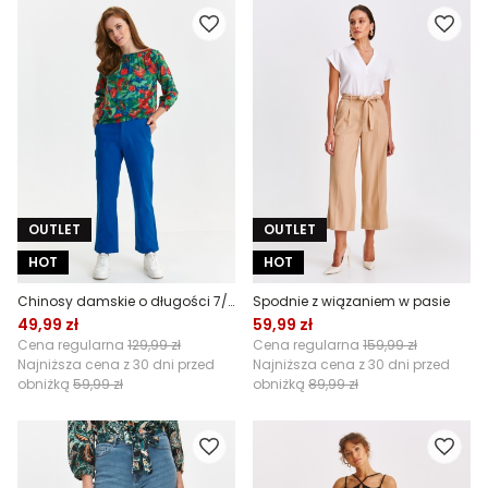
OUTLET
OUTLET
HOT
HOT
Chinosy damskie o długości 7/8
Spodnie z wiązaniem w pasie
49,99 zł
59,99 zł
Cena regularna
129,99 zł
Cena regularna
159,99 zł
Najniższa cena z 30 dni przed
Najniższa cena z 30 dni przed
obniżką
59,99 zł
obniżką
89,99 zł