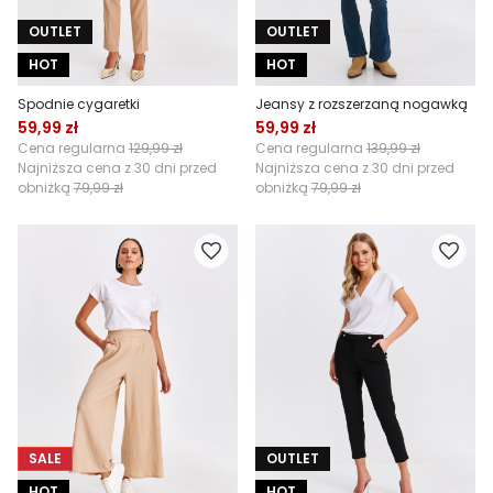
OUTLET
OUTLET
HOT
HOT
Spodnie cygaretki
Jeansy z rozszerzaną nogawką
59,99 zł
59,99 zł
Cena regularna
129,99 zł
Cena regularna
139,99 zł
Najniższa cena z 30 dni przed
Najniższa cena z 30 dni przed
obniżką
79,99 zł
obniżką
79,99 zł
SALE
OUTLET
HOT
HOT