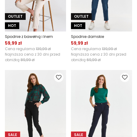
OUTLET
OUTLET
HOT
HOT
Spodnie z bawełną i lnem
Spodnie damskie
59,99 zł
59,99 zł
Cena regularna
139,99 zł
Cena regularna
139,99 zł
Najniższa cena z 30 dni przed
Najniższa cena z 30 dni przed
obniżką
89,99 zł
obniżką
69,99 zł
SALE
SALE