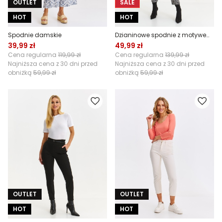
OUTLET
SALE
HOT
HOT
Spodnie damskie
Dzianinowe spodnie z motywem retro
39,99 zł
49,99 zł
Cena regularna
119,99 zł
Cena regularna
139,99 zł
Najniższa cena z 30 dni przed
Najniższa cena z 30 dni przed
obniżką
59,99 zł
obniżką
59,99 zł
OUTLET
OUTLET
HOT
HOT