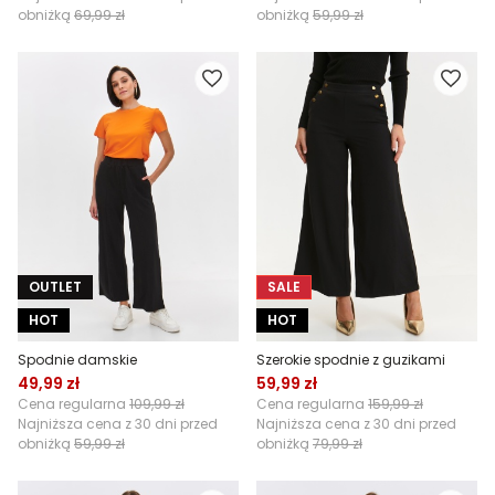
obniżką
69,99 zł
obniżką
59,99 zł
OUTLET
SALE
HOT
HOT
Spodnie damskie
Szerokie spodnie z guzikami
49,99 zł
59,99 zł
Cena regularna
109,99 zł
Cena regularna
159,99 zł
Najniższa cena z 30 dni przed
Najniższa cena z 30 dni przed
obniżką
59,99 zł
obniżką
79,99 zł