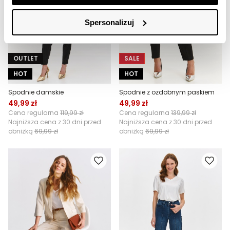
Spersonalizuj
OUTLET
SALE
HOT
HOT
Spodnie damskie
Spodnie z ozdobnym paskiem
49,99 zł
49,99 zł
Cena regularna
119,99 zł
Cena regularna
139,99 zł
Najniższa cena z 30 dni przed
Najniższa cena z 30 dni przed
obniżką
69,99 zł
obniżką
69,99 zł