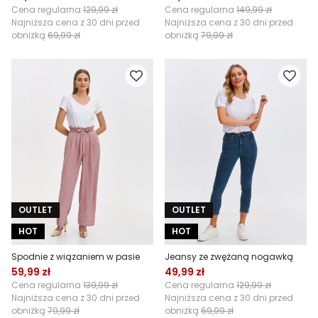
Cena regularna
129,99 zł
Cena regularna
149,99 zł
Najniższa cena z 30 dni przed
Najniższa cena z 30 dni przed
obniżką
69,99 zł
obniżką
79,99 zł
OUTLET
OUTLET
HOT
HOT
Spodnie z wiązaniem w pasie
Jeansy ze zwężaną nogawką
59,99 zł
49,99 zł
Cena regularna
139,99 zł
Cena regularna
129,99 zł
Najniższa cena z 30 dni przed
Najniższa cena z 30 dni przed
obniżką
79,99 zł
obniżką
69,99 zł