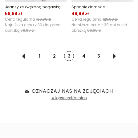
Jeansy ze zwężaną nogawką
Spodnie damskie
59,99 zł
49,99 zł
Cena regularna
139,99 zł
Cena regularna
129,99 zł
Najniższa cena z 30 dni przed
Najniższa cena z 30 dni przed
obniżką
79,99 zł
obniżką
69,99 zł
1
2
3
4
5
📸 OZNACZAJ NAS NA ZDJĘCIACH
#topsecretfashion