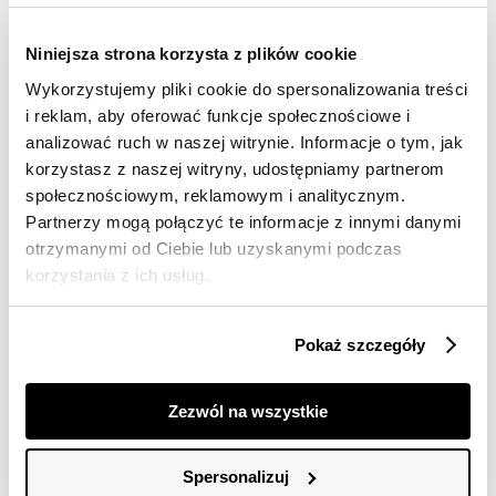
Wzorzyste spodnie z szeroką nogawką
Ciemnozielone spodnie w stylu casual
49,99 zł
69,99 zł
Niniejsza strona korzysta z plików cookie
Cena regularna
99,99 zł
Cena regularna
119,99 zł
Najniższa cena z 30 dni przed
Najniższa cena z 30 dni przed
Wykorzystujemy pliki cookie do spersonalizowania treści
obniżką
59,99 zł
obniżką
119,99 zł
i reklam, aby oferować funkcje społecznościowe i
analizować ruch w naszej witrynie. Informacje o tym, jak
korzystasz z naszej witryny, udostępniamy partnerom
społecznościowym, reklamowym i analitycznym.
Partnerzy mogą połączyć te informacje z innymi danymi
otrzymanymi od Ciebie lub uzyskanymi podczas
korzystania z ich usług.
Pokaż szczegóły
OUTLET
HOT
Zezwól na wszystkie
Chinosy damskie o długości 7/8
49,99 zł
Spersonalizuj
Cena regularna
139,99 zł