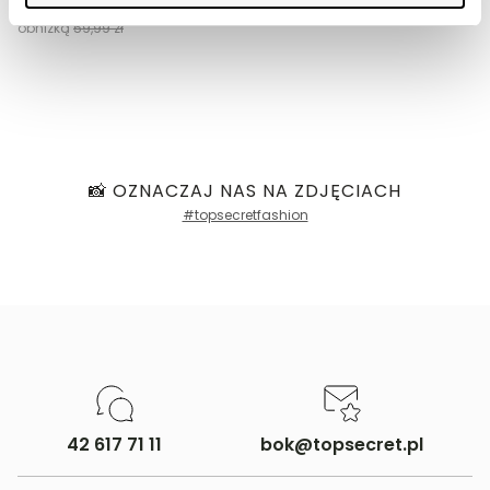
Najniższa cena z 30 dni przed
obniżką
59,99 zł
📸 OZNACZAJ NAS NA ZDJĘCIACH
#topsecretfashion
42 617 71 11
bok@topsecret.pl