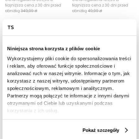
Najniższa cena z 30 dni przed
Najniższa cena z 30 dni przed
obniżką
349,99 zł
obniżką
49,99 zł
Niniejsza strona korzysta z plików cookie
Wykorzystujemy pliki cookie do spersonalizowania treści
i reklam, aby oferować funkcje społecznościowe i
analizować ruch w naszej witrynie. Informacje o tym, jak
korzystasz z naszej witryny, udostępniamy partnerom
OUTLET
SALE
społecznościowym, reklamowym i analitycznym.
Partnerzy mogą połączyć te informacje z innymi danymi
HOT
HOT
otrzymanymi od Ciebie lub uzyskanymi podczas
Płaszcz z wełną w kratę
Rękawiczki męskie
korzystania z ich usług.
299,99 zł
69,99 zł
Cena regularna
799,99 zł
Cena regularna
169,99 zł
Najniższa cena z 30 dni przed
Najniższa cena z 30 dni przed
Pokaż szczegóły
obniżką
399,99 zł
obniżką
89,99 zł