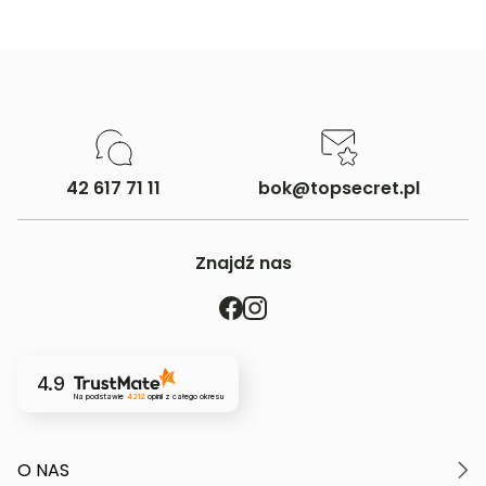
42 617 71 11
bok@topsecret.pl
Znajdź nas
4.9
Na podstawie
4212
opinii
z całego okresu
O NAS