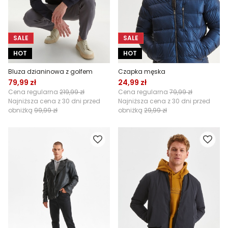
SALE
SALE
HOT
HOT
Bluza dzianinowa z golfem
Czapka męska
79,99 zł
24,99 zł
Cena regularna
219,99 zł
Cena regularna
79,99 zł
Najniższa cena z 30 dni przed
Najniższa cena z 30 dni przed
obniżką
99,99 zł
obniżką
29,99 zł