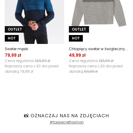
OUTLET
OUTLET
HOT
HOT
Sweter męski
Chłopięcy sweter w świąteczny wzór
79,99 zł
49,99 zł
Cena regularna
229,99 zł
Cena regularna
139,99 zł
Najniższa cena z 30 dni przed
Najniższa cena z 30 dni przed
obniżką
79,99 zł
obniżką
59,99 zł
📸 OZNACZAJ NAS NA ZDJĘCIACH
#topsecretfashion