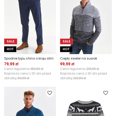
SALE
SALE
HOT
HOT
Spodnie typu chino o kroju slim
Ciepły sweter na suwak
79,99 zł
99,99 zł
Cena regularna
189,99 zł
Cena regularna
219,99 zł
Najniższa cena z 30 dni przed
Najniższa cena z 30 dni przed
obniżką
99,99 zł
obniżką
129,99 zł