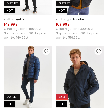
OUTLET
OUTLET
HOT
HOT
Kurtka męska
Kurtka typu bomber
149,99 zł
109,99 zł
Cena regularna
459,99 zł
Cena regularna
399,99 zł
Najniższa cena z 30 dni przed
Najniższa cena z 30 dni przed
obniżką
149,99 zł
obniżką
159,99 zł
OUTLET
SALE
HOT
HOT