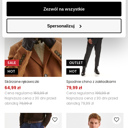
Zezwól na wszystkie
Spersonalizuj
SALE
OUTLET
HOT
HOT
Skórzane rękawiczki
Spodnie chino z zakładkami
64,99 zł
79,99 zł
Cena regularna
159,99 zł
Cena regularna
199,99 zł
Najniższa cena z 30 dni przed
Najniższa cena z 30 dni przed
obniżką
79,99 zł
obniżką
79,99 zł