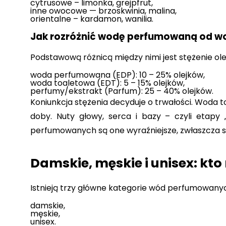
cytrusowe – limonka, grejpfrut, 
inne owocowe — brzoskwinia, malina,
orientalne – kardamon, wanilia.
Jak rozróżnić wodę perfumowaną od wo
Podstawową różnicą między nimi jest stężenie o
woda perfumowana (EDP): 10 – 25% olejków,
woda toaletowa (EDT): 5 – 15% olejków,
perfumy/ekstrakt (Parfum): 25 – 40% olejków.
Koniunkcja stężenia decyduje o trwałości. Woda t
doby. Nuty głowy, serca i bazy – czyli etapy
perfumowanych są one wyraźniejsze, zwłaszcza se
Damskie, męskie i unisex: k
Istnieją trzy główne kategorie wód perfumowany
damskie,
męskie,
unisex.