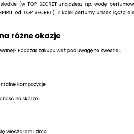
 słodkie (w TOP SECRET znajdziesz np. wodę perfumow
E SPIRIT od TOP SECRET). Z kolei perfumy unisex łączą el
a różne okazje
mowanej? Podczas zakupu weź pod uwagę te kwestie…
ientalne kompozycje.
ecność na skórze.
ię wieczorem i zimą.