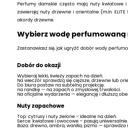
Perfumy damskie często mają nuty kwiatowe i
zawierają nuty drzewne i orientalne (m.in. ELIT
akordy drzewne.
Wybierz wodę perfumowaną n
Zastanawiasz się, jak ugryźć dobór wody perfu
Dobór do okazji
Wybieraj lekki, świeży zapach na dzień.
Na wieczór sprawdzą się cięższe, drzewne lub or
Do biura postaw na subtelną projekcję.
na randkę — na zapach o zmysłowej trwałości.
Na oficjalne wydarzenia — elegancję i dłuższą ob
Nuty zapachowe
Top: cytrusy i nuty zielone – idealne na dzień.
Serce: kwiatowe i owocowe – pasują uniwersalnie.
Baza: drewno, ambra, wanilia, piżmo — sprawdza s