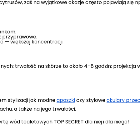
ytrusów, zaś na wyjątkowe okazje często pojawiają się n
ankom.
az przyprawowe.
c — większej koncentracji.
ych; trwałość na skórze to około 4–8 godzin; projekcja w
stylizacji jak modne 
apaszki
 czy stylowe 
okulary prze
achu, a także na jego trwałości. 
tę wód toaletowych TOP SECRET dla niej i dla niego!