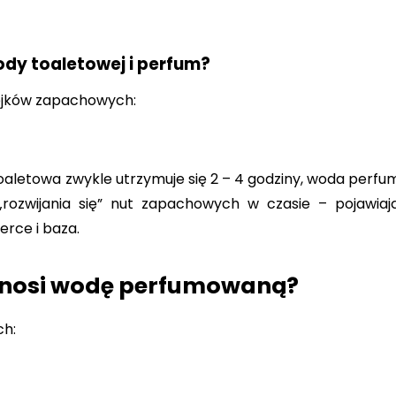
dy toaletowej i perfum?
lejków zapachowych:
oaletowa zwykle utrzymuje się 2 – 4 godziny, woda perfumo
 „rozwijania się” nut zapachowych w czasie – pojawia
rce i baza.
to nosi wodę perfumowaną?
ch: