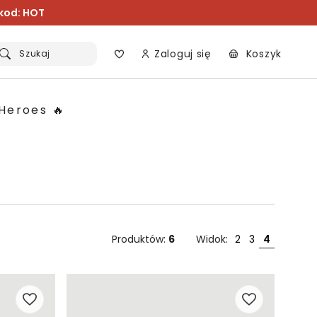
 kod: HOT
Zaloguj się
Koszyk
Szukaj
Heroes 🔥
Produktów:
6
Widok:
2
3
4