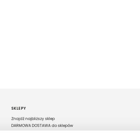
SKLEPY
Znajdź najbliższy sklep
DARMOWA DOSTAWA do sklepów
Franczyza Top Secret
Regulamin sprzedaży w salonach stacjonarnych