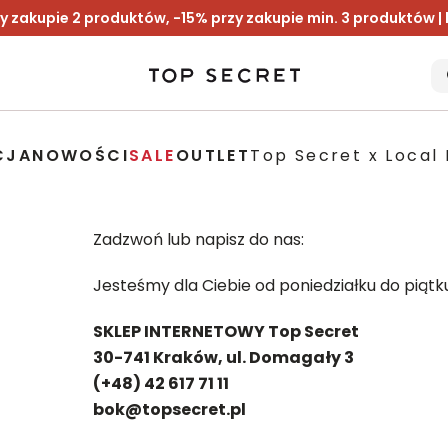
y zakupie 2 produktów, -15% przy zakupie min. 3 produktów |
CJA
NOWOŚCI
SALE
OUTLET
Top Secret x Local 
Zadzwoń lub napisz do nas:
Jesteśmy dla Ciebie od poniedziałku do piąt
SKLEP INTERNETOWY Top Secret
30-741 Kraków, ul. Domagały 3
(+48) 42 617 71 11
bok@topsecret.pl