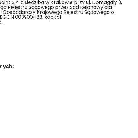
int S.A. z siedzibą w Krakowie przy ul. Domagały 3,
ego Rejestru Sądowego przez Sąd Rejonowy dla
XI Gospodarczy Krajowego Rejestru Sądowego o
EGON 003900483, kapitał
i.
nych: