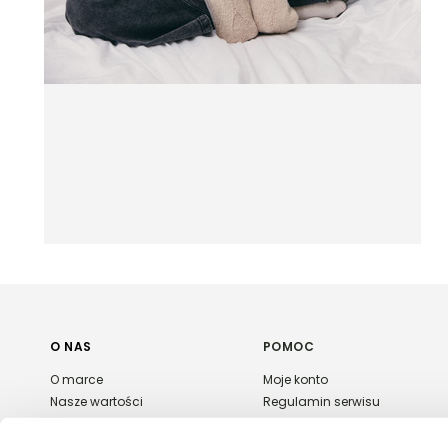
O NAS
POMOC
O marce
Moje konto
Nasze wartości
Regulamin serwisu
Polityka prywatności
Płatność i dostawa
Kontakt
Zwroty i reklamacje