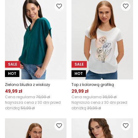
SALE
SALE
HOT
HOT
Zielona bluzka z wiskozy
Top z kolorową grafiką
49,99 zł
29,99 zł
Cena regularna
79,99 zł
Cena regularna
39,99 zł
Najniższa cena z 30 dni przed
Najniższa cena z 30 dni przed
obniżką
59,99 zł
obniżką
39,99 zł