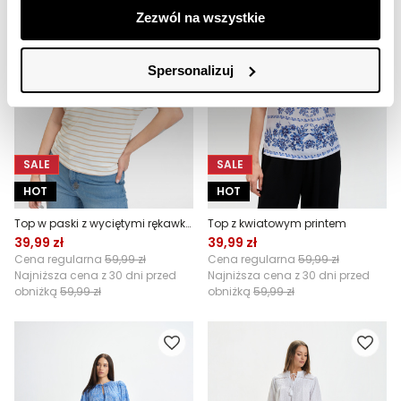
Zezwól na wszystkie
Spersonalizuj
SALE
SALE
HOT
HOT
Top w paski z wyciętymi rękawkami
Top z kwiatowym printem
39,99 zł
39,99 zł
Cena regularna
59,99 zł
Cena regularna
59,99 zł
Najniższa cena z 30 dni przed
Najniższa cena z 30 dni przed
obniżką
59,99 zł
obniżką
59,99 zł