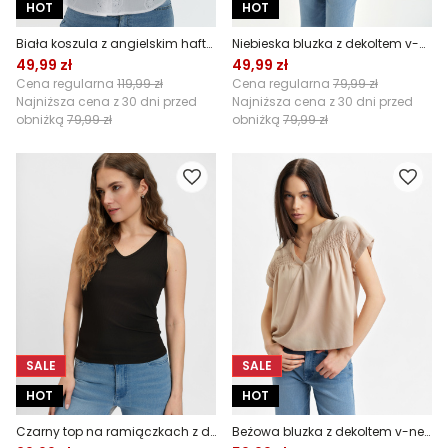
HOT
HOT
Biała koszula z angielskim haftem
Niebieska bluzka z dekoltem v-neck
49,99 zł
49,99 zł
Cena regularna
119,99 zł
Cena regularna
79,99 zł
Najniższa cena z 30 dni przed
Najniższa cena z 30 dni przed
obniżką
79,99 zł
obniżką
79,99 zł
SALE
SALE
HOT
HOT
Czarny top na ramiączkach z dekoltem v-neck
Beżowa bluzka z dekoltem v-neck