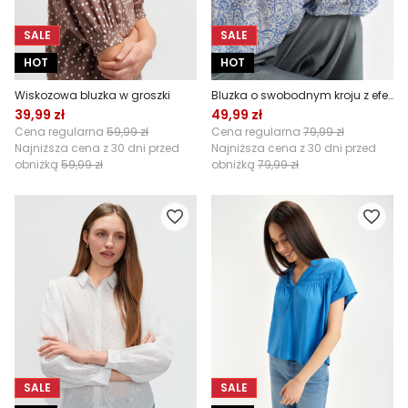
SALE
SALE
HOT
HOT
Wiskozowa bluzka w groszki
Bluzka o swobodnym kroju z efektownym printem
39,99 zł
49,99 zł
Cena regularna
59,99 zł
Cena regularna
79,99 zł
Najniższa cena z 30 dni przed
Najniższa cena z 30 dni przed
obniżką
59,99 zł
obniżką
79,99 zł
SALE
SALE