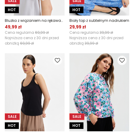
SALE
SALE
HOT
HOT
Bluzka z wiązaniem na rękawach
Biały top z subtelnym nadrukiem
49,99 zł
29,99 zł
Cena regularna
69,99 zł
Cena regularna
39,99 zł
Najniższa cena z 30 dni przed
Najniższa cena z 30 dni przed
obniżką
69,99 zł
obniżką
39,99 zł
SALE
SALE
HOT
HOT