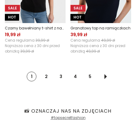
SALE
SALE
HOT
HOT
Czarny bawełniany t-shirt z napisem
Granatowy top na ramiączkach
19,99 zł
39,99 zł
Cena regularna
39,99 zł
Cena regularna
49,99 zł
Najniższa cena z 30 dni przed
Najniższa cena z 30 dni przed
obniżką
39,99 zł
obniżką
49,99 zł
1
2
3
4
5
📸 OZNACZAJ NAS NA ZDJĘCIACH
#topsecretfashion