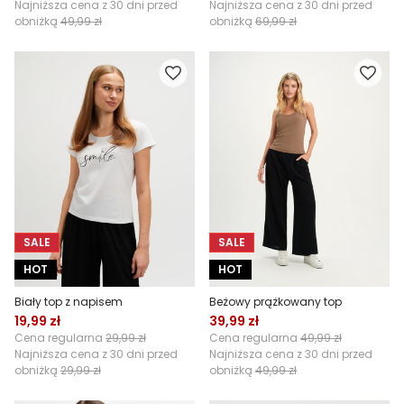
Najniższa cena z 30 dni przed
Najniższa cena z 30 dni przed
obniżką
49,99 zł
obniżką
69,99 zł
SALE
SALE
HOT
HOT
Biały top z napisem
Beżowy prążkowany top
19,99 zł
39,99 zł
Cena regularna
29,99 zł
Cena regularna
49,99 zł
Najniższa cena z 30 dni przed
Najniższa cena z 30 dni przed
obniżką
29,99 zł
obniżką
49,99 zł