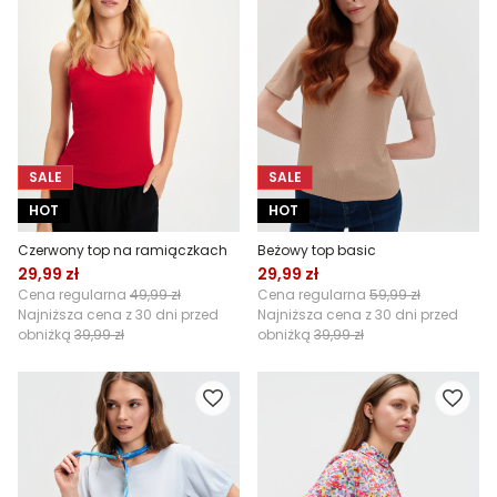
SALE
SALE
HOT
HOT
Czerwony top na ramiączkach
Beżowy top basic
29,99 zł
29,99 zł
Cena regularna
49,99 zł
Cena regularna
59,99 zł
Najniższa cena z 30 dni przed
Najniższa cena z 30 dni przed
obniżką
39,99 zł
obniżką
39,99 zł