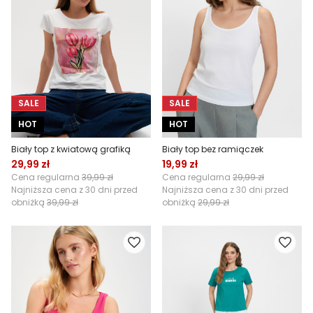
SALE
SALE
HOT
HOT
Biały top z kwiatową grafiką
Biały top bez ramiączek
29,99 zł
19,99 zł
Cena regularna
39,99 zł
Cena regularna
29,99 zł
Najniższa cena z 30 dni przed
Najniższa cena z 30 dni przed
obniżką
39,99 zł
obniżką
29,99 zł