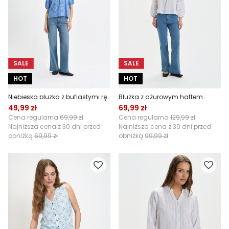
SALE
SALE
HOT
HOT
Niebieska bluzka z bufiastymi rękawkami
Bluzka z ażurowym haftem
49,99 zł
69,99 zł
Cena regularna
69,99 zł
Cena regularna
129,99 zł
Najniższa cena z 30 dni przed
Najniższa cena z 30 dni przed
obniżką
69,99 zł
obniżką
99,99 zł