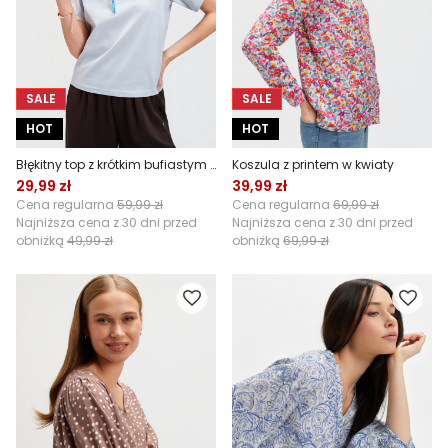
SALE
SALE
HOT
HOT
Błękitny top z krótkim bufiastym rękawem
Koszula z printem w kwiaty
29,99 zł
39,99 zł
Cena regularna
59,99 zł
Cena regularna
69,99 zł
Najniższa cena z 30 dni przed
Najniższa cena z 30 dni przed
obniżką
49,99 zł
obniżką
69,99 zł