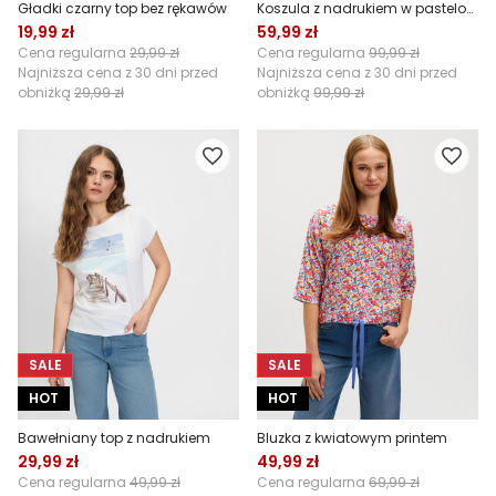
Gładki czarny top bez rękawów
Koszula z nadrukiem w pastelowe kwiaty
19,99 zł
59,99 zł
Cena regularna
29,99 zł
Cena regularna
99,99 zł
Najniższa cena z 30 dni przed
Najniższa cena z 30 dni przed
obniżką
29,99 zł
obniżką
99,99 zł
SALE
SALE
HOT
HOT
Bawełniany top z nadrukiem
Bluzka z kwiatowym printem
29,99 zł
49,99 zł
Cena regularna
49,99 zł
Cena regularna
69,99 zł