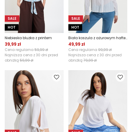
SALE
SALE
HOT
HOT
Niebieska bluzka z printem
Biała koszula z ażurowym haftem
39,99 zł
49,99 zł
Cena regularna
59,99 zł
Cena regularna
99,99 zł
Najniższa cena z 30 dni przed
Najniższa cena z 30 dni przed
obniżką
59,99 zł
obniżką
79,99 zł