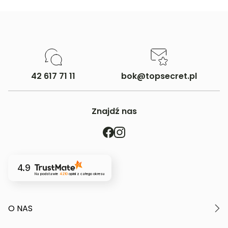
42 617 71 11
bok@topsecret.pl
Znajdź nas
4.9
Na podstawie
4210
opinii
z całego okresu
O NAS
O marce