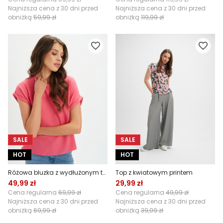
Najniższa cena z 30 dni przed
Najniższa cena z 30 dni przed
obniżką
59,99 zł
obniżką
119,99 zł
SALE
SALE
HOT
HOT
Różowa bluzka z wydłużonym tyłem
Top z kwiatowym printem
49,99 zł
29,99 zł
Cena regularna
69,99 zł
Cena regularna
49,99 zł
Najniższa cena z 30 dni przed
Najniższa cena z 30 dni przed
obniżką
69,99 zł
obniżką
39,99 zł