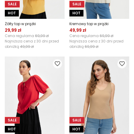
SALE
SALE
HOT
HOT
Żółty top w prążki
Kremowy top w prążki
29,99 zł
49,99 zł
Cena regularna
69,99 zł
Cena regularna
69,99 zł
Najniższa cena z 30 dni przed
Najniższa cena z 30 dni przed
obniżką
49,99 zł
obniżką
69,99 zł
SALE
SALE
HOT
HOT