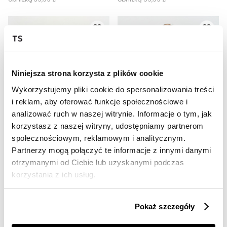
Niniejsza strona korzysta z plików cookie
Wykorzystujemy pliki cookie do spersonalizowania treści
i reklam, aby oferować funkcje społecznościowe i
analizować ruch w naszej witrynie. Informacje o tym, jak
SALE
SALE
korzystasz z naszej witryny, udostępniamy partnerom
społecznościowym, reklamowym i analitycznym.
HOT
HOT
Partnerzy mogą połączyć te informacje z innymi danymi
Ciemnobrązowa bluzka z dekoltem v-neck
Top w paski z krótkim rękawem
otrzymanymi od Ciebie lub uzyskanymi podczas
59,99 zł
29,99 zł
korzystania z ich usług.
Cena regularna
79,99 zł
Cena regularna
49,99 zł
Najniższa cena z 30 dni przed
Najniższa cena z 30 dni przed
obniżką
79,99 zł
obniżką
49,99 zł
Pokaż szczegóły