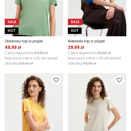
SALE
SALE
HOT
HOT
Oliwkowy top w prążki
Niebieski top w prążki
49,99 zł
29,99 zł
Cena regularna
69,99 zł
Cena regularna
69,99 zł
Najniższa cena z 30 dni przed
Najniższa cena z 30 dni przed
obniżką
69,99 zł
obniżką
49,99 zł