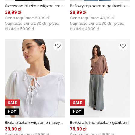
Czerwona bluzka z wiązaniem przy dekolcie
Beżowy top na ramiączkach z dekoltem v-neck
39,99 zł
29,99 zł
Cena regularna
59,99 zł
Cena regularna
49,99 zł
Najniższa cena z 30 dni przed
Najniższa cena z 30 dni przed
obniżką
59,99 zł
obniżką
49,99 zł
SALE
SALE
HOT
HOT
Biała bluzka z wiązaniem przy dekolcie
Beżowa luźna bluzka z guzikiem
39,99 zł
79,99 zł
Cena regularna
59,99 zł
Cena regularna
119,99 zł