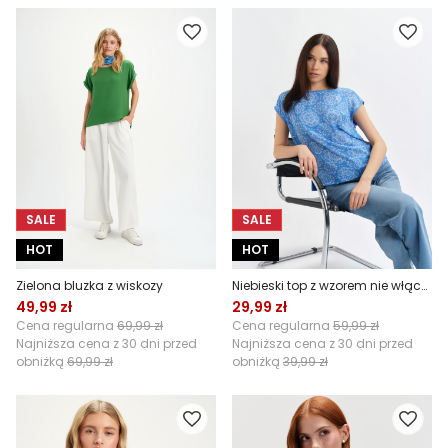
SALE
SALE
HOT
HOT
Zielona bluzka z wiskozy
Niebieski top z wzorem nie włączać !
49,99 zł
29,99 zł
Cena regularna
69,99 zł
Cena regularna
59,99 zł
Najniższa cena z 30 dni przed
Najniższa cena z 30 dni przed
obniżką
69,99 zł
obniżką
39,99 zł