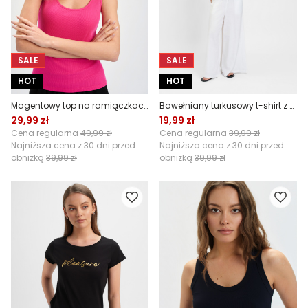
SALE
SALE
HOT
HOT
Magentowy top na ramiączkach
Bawełniany turkusowy t-shirt z napisem
29,99 zł
19,99 zł
Cena regularna
49,99 zł
Cena regularna
39,99 zł
Najniższa cena z 30 dni przed
Najniższa cena z 30 dni przed
obniżką
39,99 zł
obniżką
39,99 zł