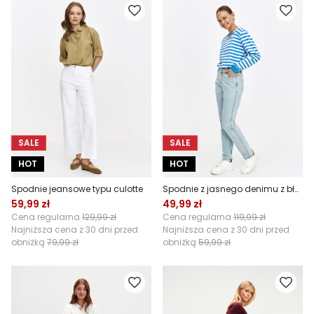
SALE
SALE
HOT
HOT
Spodnie jeansowe typu culotte
Spodnie z jasnego denimu z błyszczącymi dżetami
59,99 zł
49,99 zł
Cena regularna
129,99 zł
Cena regularna
119,99 zł
Najniższa cena z 30 dni przed
Najniższa cena z 30 dni przed
obniżką
79,99 zł
obniżką
59,99 zł