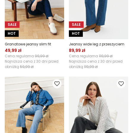
SALE
SALE
HOT
HOT
Granatowe jeansy slim fit
Jeansy wide leg z przeszyciem
49,99 zł
89,99 zł
Cena regularna
99,99 zł
Cena regularna
119,99 zł
Najniższa cena z 30 dni przed
Najniższa cena z 30 dni przed
obniżką
59,99 zł
obniżką
119,99 zł