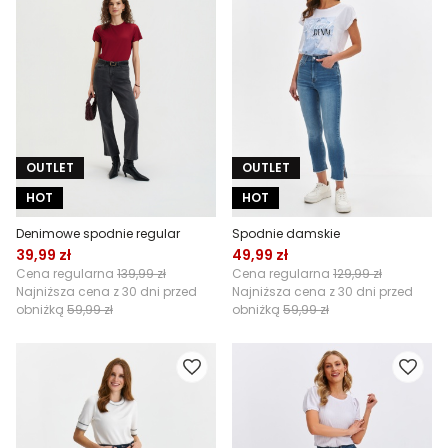
OUTLET
OUTLET
HOT
HOT
Denimowe spodnie regular
Spodnie damskie
39,99 zł
49,99 zł
Cena regularna
139,99 zł
Cena regularna
129,99 zł
Najniższa cena z 30 dni przed
Najniższa cena z 30 dni przed
obniżką
59,99 zł
obniżką
59,99 zł