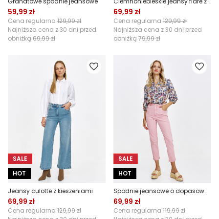
Granatowe spodnie jeansowe
Ciemnoniebieskie jeansy flare z przeszyciem
59,99 zł
69,99 zł
Cena regularna
129,99 zł
Cena regularna
129,99 zł
Najniższa cena z 30 dni przed
Najniższa cena z 30 dni przed
obniżką
69,99 zł
obniżką
79,99 zł
SALE
SALE
HOT
HOT
Jeansy culotte z kieszeniami
Spodnie jeansowe o dopasowanym kroju w kolorze jasnego różu
69,99 zł
69,99 zł
Cena regularna
129,99 zł
Cena regularna
119,99 zł