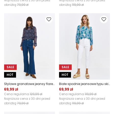
Najniższa cena z 30 dni przed
Najniższa cena z 30 dni przed
obniżką
79,99 zł
obniżką
119,99 zł
SALE
SALE
HOT
HOT
Stylowe granatowe jeansy flare z przeszyciem
Białe spodnie jeansowe typu skinny
69,99 zł
69,99 zł
Cena regularna
129,99 zł
Cena regularna
119,99 zł
Najniższa cena z 30 dni przed
Najniższa cena z 30 dni przed
obniżką
79,99 zł
obniżką
119,99 zł