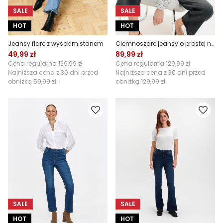
SALE
SALE
HOT
HOT
Jeansy flare z wysokim stanem
Ciemnoszare jeansy o prostej nogawce
49,99 zł
89,99 zł
Cena regularna
129,99 zł
Cena regularna
129,99 zł
Najniższa cena z 30 dni przed
Najniższa cena z 30 dni przed
obniżką
59,99 zł
obniżką
129,99 zł
SALE
SALE
HOT
HOT