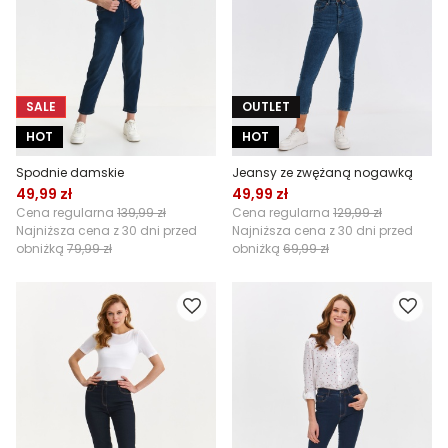
SALE
OUTLET
HOT
HOT
Spodnie damskie
Jeansy ze zwężaną nogawką
49,99 zł
49,99 zł
Cena regularna
139,99 zł
Cena regularna
129,99 zł
Najniższa cena z 30 dni przed
Najniższa cena z 30 dni przed
obniżką
79,99 zł
obniżką
69,99 zł