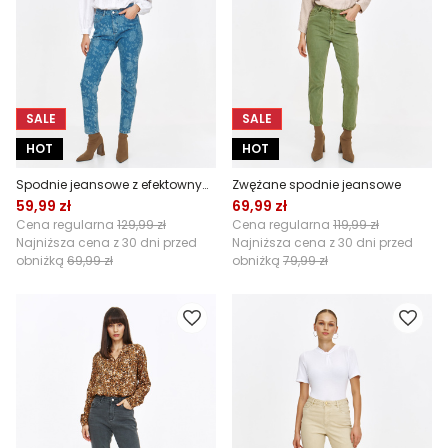
SALE
SALE
HOT
HOT
Spodnie jeansowe z efektownym nadrukiem paisley
Zwężane spodnie jeansowe
59,99 zł
69,99 zł
Cena regularna
129,99 zł
Cena regularna
119,99 zł
Najniższa cena z 30 dni przed
Najniższa cena z 30 dni przed
obniżką
69,99 zł
obniżką
79,99 zł