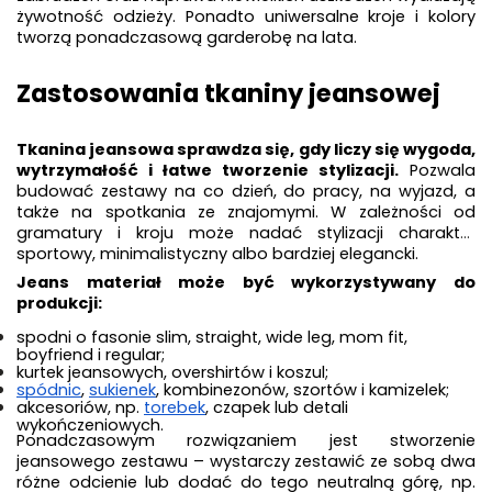
żywotność odzieży. Ponadto uniwersalne kroje i kolory 
tworzą ponadczasową garderobę na lata.
Zastosowania tkaniny jeansowej
Tkanina jeansowa sprawdza się, gdy liczy się wygoda, 
wytrzymałość i łatwe tworzenie stylizacji.
 Pozwala 
budować zestawy na co dzień, do pracy, na wyjazd, a 
także na spotkania ze znajomymi. W zależności od 
gramatury i kroju może nadać stylizacji charakter 
sportowy, minimalistyczny albo bardziej elegancki.
Jeans materiał może być wykorzystywany do 
produkcji:
spodni o fasonie slim, straight, wide leg, mom fit, 
boyfriend i regular;
kurtek jeansowych, overshirtów i koszul;
spódnic
, 
sukienek
, kombinezonów, szortów i kamizelek;
akcesoriów, np. 
torebek
, czapek lub detali 
wykończeniowych.
Ponadczasowym rozwiązaniem jest stworzenie 
jeansowego zestawu – wystarczy zestawić ze sobą dwa 
różne odcienie lub dodać do tego neutralną górę, np. 