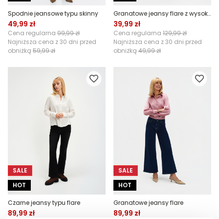
Spodnie jeansowe typu skinny
Granatowe jeansy flare z wysokim stanem
49,99 zł
39,99 zł
Cena regularna
99,99 zł
Cena regularna
129,99 zł
Najniższa cena z 30 dni przed
Najniższa cena z 30 dni przed
obniżką
59,99 zł
obniżką
49,99 zł
SALE
SALE
HOT
HOT
Czarne jeansy typu flare
Granatowe jeansy flare
89,99 zł
89,99 zł