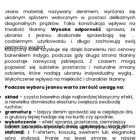
Jeans materiał, nazywany denimem, wyróżnia się 
ukośnym splotem widocznym w postaci delikatnych 
diagonalnych prążków. Taka konstrukcja wpływa na 
trwałość tkaniny. 
Wysoka odporność
 sprawia, że 
ubrania z jeansu doskonale sprawdzają się w 
codziennym użytkowaniu i długo zachowują swój 
pierwotny wygląd.
Klasyczny kolor uzyskuje się dzięki barwieniu nici osnowy 
barwnikiem indygo, podczas gdy druga strona tkaniny 
pozostaje zazwyczaj jaśniejsza. Z czasem mogą 
pojawiać się subtelne przetarcia i naturalne zmiany 
odcienia, które nadają ubraniu indywidualny wygląd. 
Wykończenie wpływa na miękkość i charakter tkaniny.
Podczas wyboru jeansu warto zwrócić uwagę na:
skład
 – czysta bawełna daje najbardziej klasyczny efekt, 
a niewielka domieszka elastanu zwiększa swobodę 
ruchów;
gramaturę
 – lżejszy denim sprawdzi się w cieplejsze dni, 
a grubszy lepiej nadaje się na kurtki czy spodnie;
wykończenie
 – efekt sprania, przetarcia, ciemniejszy 
Denim pozwala stworzyć bazę garderoby, którą łatwo 
odcień lub surowa powierzchnia wpływają na wygląd 
stylizacji.
zestawić z T-shirtem, koszulą, swetrem lub elegancką 
górą stylizacji. Pranie na lewej stronie, w niższej 