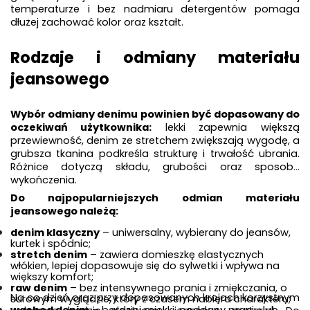
temperaturze i bez nadmiaru detergentów pomaga 
dłużej zachować kolor oraz kształt.
Rodzaje i odmiany materiału 
jeansowego
Wybór odmiany denimu powinien być dopasowany do 
oczekiwań użytkownika:
 lekki zapewnia większą 
przewiewność, denim ze stretchem zwiększają wygodę, a 
grubsza tkanina podkreśla strukturę i trwałość ubrania. 
Różnice dotyczą składu, grubości oraz sposobu 
wykończenia.
Do najpopularniejszych odmian materiału 
jeansowego należą:
denim klasyczny
 – uniwersalny, wybierany do jeansów, 
kurtek i spódnic;
stretch denim
 – zawiera domieszkę elastycznych 
włókien, lepiej dopasowuje się do sylwetki i wpływa na 
większy komfort;
raw denim
 – bez intensywnego prania i zmiękczania, o 
Na co dzień oraz przy dopasowanych krojach korzystnym 
surowym wyglądzie, który z czasem nabiera charakteru;