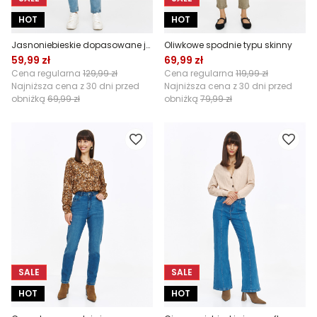
HOT
HOT
Jasnoniebieskie dopasowane jeansy
Oliwkowe spodnie typu skinny
59,99 zł
69,99 zł
Cena regularna
129,99 zł
Cena regularna
119,99 zł
Najniższa cena z 30 dni przed
Najniższa cena z 30 dni przed
obniżką
69,99 zł
obniżką
79,99 zł
SALE
SALE
HOT
HOT