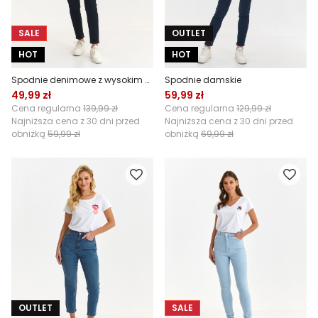
SALE
OUTLET
HOT
HOT
Spodnie denimowe z wysokim stanem
Spodnie damskie
49,99 zł
59,99 zł
Cena regularna
139,99 zł
Cena regularna
129,99 zł
Najniższa cena z 30 dni przed
Najniższa cena z 30 dni przed
obniżką
59,99 zł
obniżką
69,99 zł
OUTLET
SALE