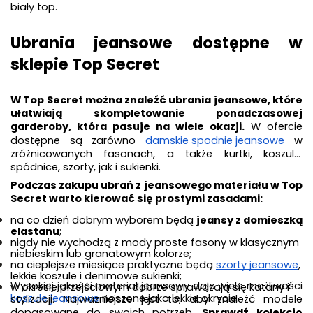
biały top.
Ubrania jeansowe dostępne w 
sklepie Top Secret
W Top Secret można znaleźć ubrania jeansowe, które 
ułatwiają skompletowanie ponadczasowej 
garderoby, która pasuje na wiele okazji.
 W ofercie 
dostępne są zarówno 
damskie spodnie jeansowe
 w 
zróżnicowanych fasonach, a także kurtki, koszule, 
spódnice, szorty, jak i sukienki. 
Podczas zakupu ubrań z jeansowego materiału w Top 
Secret warto kierować się prostymi zasadami:
na co dzień dobrym wyborem będą 
jeansy z domieszką 
elastanu
;
nigdy nie wychodzą z mody proste fasony w klasycznym 
niebieskim lub granatowym kolorze;
na cieplejsze miesiące praktyczne będą 
szorty jeansowe
, 
lekkie koszule i denimowe sukienki;
Wysokiej jakości materiał jeansowy daje wiele możliwości 
w okresie przejściowym dobrze sprawdzają się katany i 
koszule jeansowe
 noszone jako lekkie okrycie.
stylizacji. Najważniejsze jest to, aby znaleźć modele 
dopasowane do swoich potrzeb. 
Sprawdź kolekcję 