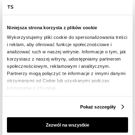
Cena regularna
129,99 zł
Cena regularna
129,99 zł
Najniższa cena z 30 dni przed
Najniższa cena z 30 dni przed
obniżką
129,99 zł
obniżką
129,99 zł
Niniejsza strona korzysta z plików cookie
Wykorzystujemy pliki cookie do spersonalizowania treści
i reklam, aby oferować funkcje społecznościowe i
analizować ruch w naszej witrynie. Informacje o tym, jak
korzystasz z naszej witryny, udostępniamy partnerom
społecznościowym, reklamowym i analitycznym.
Partnerzy mogą połączyć te informacje z innymi danymi
otrzymanymi od Ciebie lub uzyskanymi podczas
SALE
SALE
korzystania z ich usług.
HOT
HOT
Granatowe spodnie typu rurki
Beżowe spodnie typu rurki
Pokaż szczegóły
49,99 zł
59,99 zł
Cena regularna
99,99 zł
Cena regularna
99,99 zł
Najniższa cena z 30 dni przed
Najniższa cena z 30 dni przed
Zezwól na wszystkie
obniżką
69,99 zł
obniżką
69,99 zł