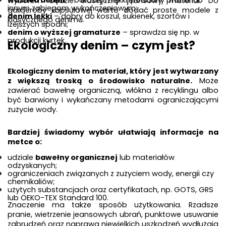
washed denim
 – bardziej miękki, poddany praniu lub 
wyborem będzie elastyczny jeansowy materiał. Do 
innym zabiegom wykończeniowym;
garderoby kapsułowej warto dodać proste modele z 
denim lekki
 – dobry do koszul, sukienek, szortów i 
klasycznego denimu.
lżejszych spodni;
denim o wyższej gramaturze
 – sprawdza się np. w 
produkcji kurtek.
Ekologiczny denim – czym jest?
Ekologiczny denim to materiał, który jest wytwarzany 
z większą troską o środowisko naturalne.
 Może 
zawierać bawełnę organiczną, włókna z recyklingu albo 
być barwiony i wykańczany metodami ograniczającymi 
zużycie wody.
Bardziej świadomy wybór ułatwiają informacje na 
metce o:
udziale 
bawełny organicznej
 lub materiałów 
odzyskanych;
ograniczeniach związanych z zużyciem wody, energii czy 
chemikaliów;
użytych substancjach oraz certyfikatach, np. GOTS, GRS 
lub OEKO-TEX Standard 100.
Znaczenie ma także sposób użytkowania. Rzadsze 
pranie, wietrzenie jeansowych ubrań, punktowe usuwanie 
zabrudzeń oraz naprawa niewielkich uszkodzeń wydłużają 