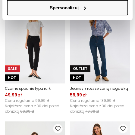
Spersonalizuj
SALE
OUTLET
HOT
HOT
Czarne spodnie typu rurki
Jeansy z rozszerzaną nogawką
49,99 zł
59,99 zł
Cena regularna
99,99 zł
Cena regularna
139,99 zł
Najniższa cena z 30 dni przed
Najniższa cena z 30 dni przed
obniżką
69,99 zł
obniżką
79,99 zł