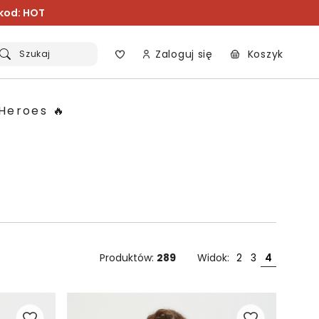
 kod: HOT
Zaloguj się
Koszyk
Szukaj
Heroes 🔥
Produktów:
289
Widok:
2
3
4