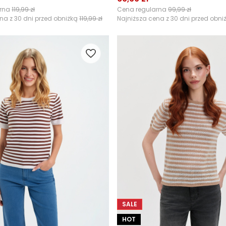
arna
119,99 zł
Cena regularna
99,99 zł
na z 30 dni przed obniżką
119,99 zł
Najniższa cena z 30 dni przed obni
SALE
HOT