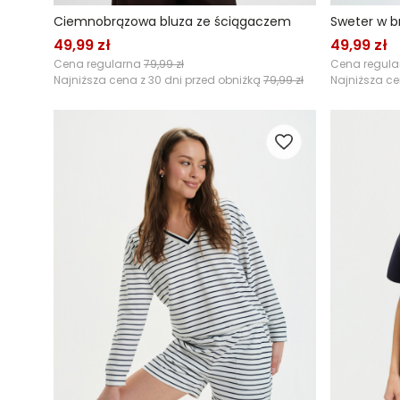
Ciemnobrązowa bluza ze ściągaczem
Sweter w b
49,99 zł
49,99 zł
Cena regularna
79,99 zł
Cena regul
Najniższa cena z 30 dni przed obniżką
79,99 zł
Najniższa ce