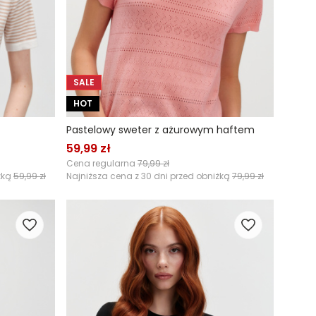
SALE
HOT
Pastelowy sweter z ażurowym haftem
59,99 zł
Cena regularna
79,99 zł
żką
59,99 zł
Najniższa cena z 30 dni przed obniżką
79,99 zł