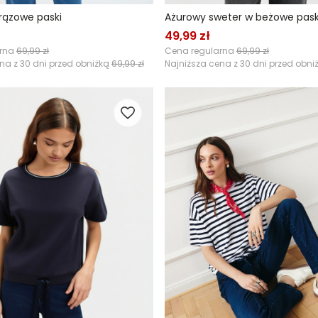
rązowe paski
Ażurowy sweter w beżowe pask
49,99 zł
arna
69,99 zł
Cena regularna
69,99 zł
na z 30 dni przed obniżką
69,99 zł
Najniższa cena z 30 dni przed obni