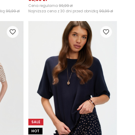
Cena regularna
99,99 zł
żką
99,99 zł
Najniższa cena z 30 dni przed obniżką
99,99 zł
SALE
HOT