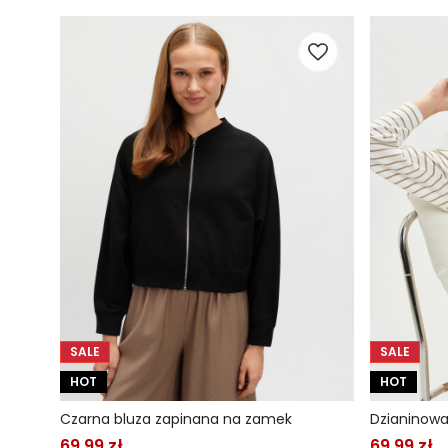
SALE
SALE
HOT
HOT
Czarna bluza zapinana na zamek
Dzianinowa
69,99 zł
69,99 zł