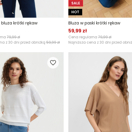
SALE
HOT
bluza krótki rękaw
Bluza w paski krótki rękaw
59,99 zł
arna
79,99 zł
Cena regularna
79,99 zł
na z 30 dni przed obniżką
59,99 zł
Najniższa cena z 30 dni przed obni