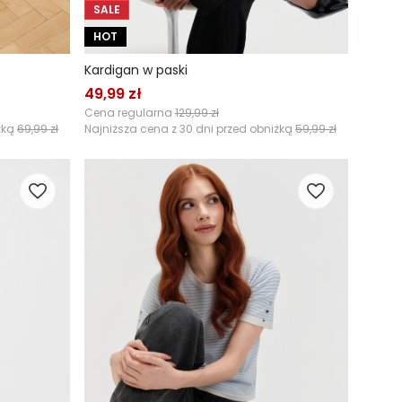
SALE
HOT
Kardigan w paski
49,99 zł
Cena regularna
129,99 zł
żką
69,99 zł
Najniższa cena z 30 dni przed obniżką
59,99 zł