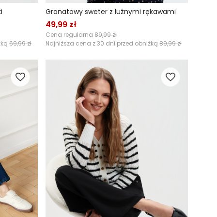
i
Granatowy sweter z luźnymi rękawami
49,99 zł
Cena regularna
89,99 zł
żką
69,99 zł
Najniższa cena z 30 dni przed obniżką
89,99 zł