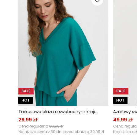
SALE
SALE
HOT
HOT
Turkusowa bluza o swobodnym kroju
Ażurowy sw
29,99 zł
49,99 zł
Cena regularna
59,99 zł
Cena regul
Najniższa cena z 30 dni przed obniżką
39,99 zł
Najniższa ce