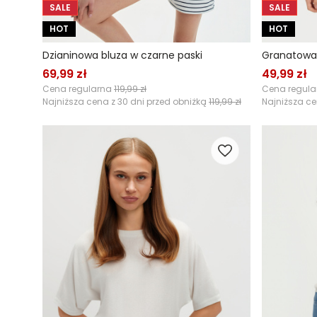
SALE
SALE
HOT
HOT
Dzianinowa bluza w czarne paski
Granatowa 
69,99 zł
49,99 zł
Cena regularna
119,99 zł
Cena regul
Najniższa cena z 30 dni przed obniżką
119,99 zł
Najniższa ce