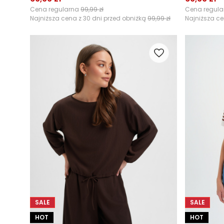
Cena regularna
99,99 zł
Cena regul
Najniższa cena z 30 dni przed obniżką
99,99 zł
Najniższa ce
SALE
SALE
HOT
HOT