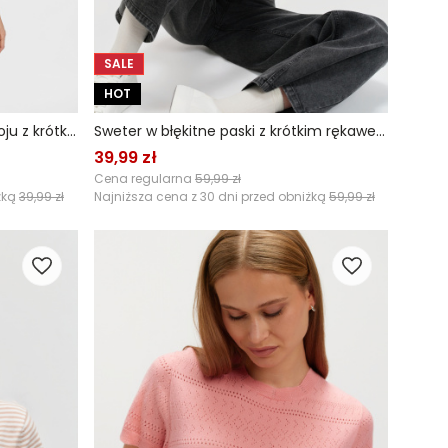
SALE
HOT
Beżowa bluza o swobodnym kroju z krótkim rękawem
Sweter w błękitne paski z krótkim rękawem
39,99 zł
Cena regularna
59,99 zł
żką
39,99 zł
Najniższa cena z 30 dni przed obniżką
59,99 zł