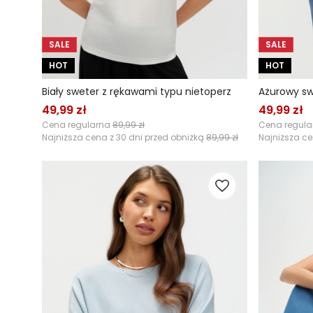
SALE
SALE
HOT
HOT
Biały sweter z rękawami typu nietoperz
Ażurowy sw
49,99 zł
49,99 zł
Cena regularna
89,99 zł
Cena regul
Najniższa cena z 30 dni przed obniżką
89,99 zł
Najniższa ce