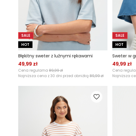
SALE
SALE
HOT
HOT
Błękitny sweter z luźnymi rękawami
Sweter w g
49,99 zł
49,99 zł
Cena regularna
89,99 zł
Cena regul
Najniższa cena z 30 dni przed obniżką
89,99 zł
Najniższa ce