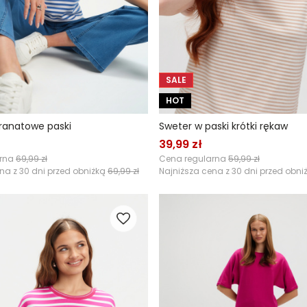
SALE
HOT
ranatowe paski
Sweter w paski krótki rękaw
39,99 zł
arna
69,99 zł
Cena regularna
59,99 zł
na z 30 dni przed obniżką
69,99 zł
Najniższa cena z 30 dni przed obni