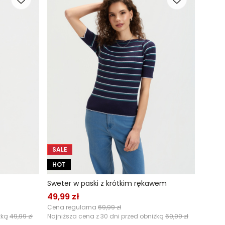
SALE
HOT
Sweter w paski z krótkim rękawem
49,99 zł
Cena regularna
69,99 zł
żką
49,99 zł
Najniższa cena z 30 dni przed obniżką
69,99 zł