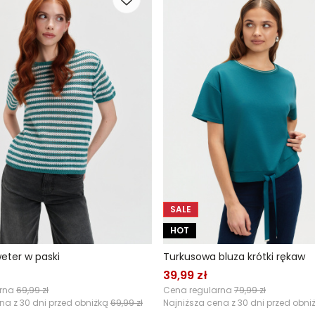
SALE
HOT
eter w paski
Turkusowa bluza krótki rękaw
39,99 zł
arna
69,99 zł
Cena regularna
79,99 zł
na z 30 dni przed obniżką
69,99 zł
Najniższa cena z 30 dni przed obni