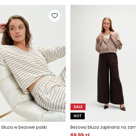
SALE
HOT
 bluza w beżowe paski
Beżowa bluza zapinana na za
69,99 zł