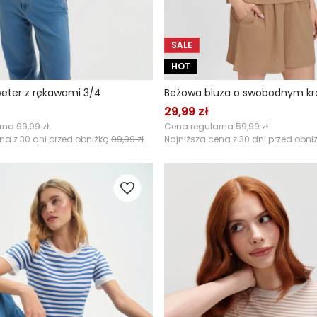
SALE
HOT
eter z rękawami 3/4
29,99 zł
arna
99,99 zł
Cena regularna
59,99 zł
na z 30 dni przed obniżką
99,99 zł
Najniższa cena z 30 dni przed obni