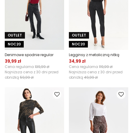
OUTLET
OUTLET
NOC20
NOC20
Denimowe spodnie regular
Legginsy z metaliczną nitką
39,99 zł
34,99 zł
Cena regularna
139,99 zł
Cena regularna
119,99 zł
Najniższa cena z 30 dni przed
Najniższa cena z 30 dni przed
obniżką
59,99 zł
obniżką
49,99 zł