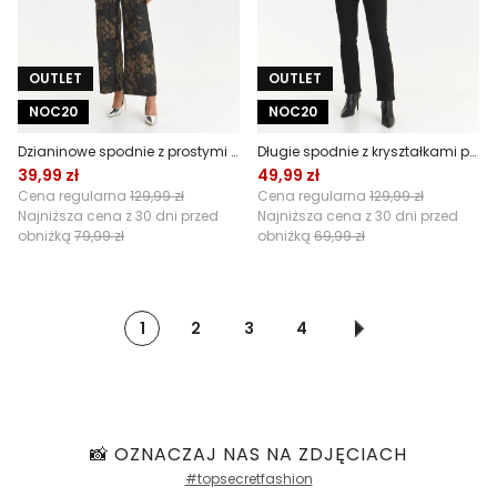
OUTLET
OUTLET
NOC20
NOC20
Dzianinowe spodnie z prostymi nogawkami w wężowy print
Długie spodnie z kryształkami przy kieszeniach
39,99 zł
49,99 zł
Cena regularna
129,99 zł
Cena regularna
129,99 zł
Najniższa cena z 30 dni przed
Najniższa cena z 30 dni przed
obniżką
79,99 zł
obniżką
69,99 zł
1
2
3
4
📸 OZNACZAJ NAS NA ZDJĘCIACH
#topsecretfashion