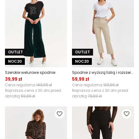
OUTLET
OUTLET
NOC20
NOC20
Szerokie welurowe spodnie
Spodnie z wyższą talią i rozszerzaną nogawką
39,99 zł
59,99 zł
Cena regularna
149,99 zł
Cena regularna
139,99 zł
Najniższa cena z 30 dni przed
Najniższa cena z 30 dni przed
obniżką
59,99 zł
obniżką
79,99 zł