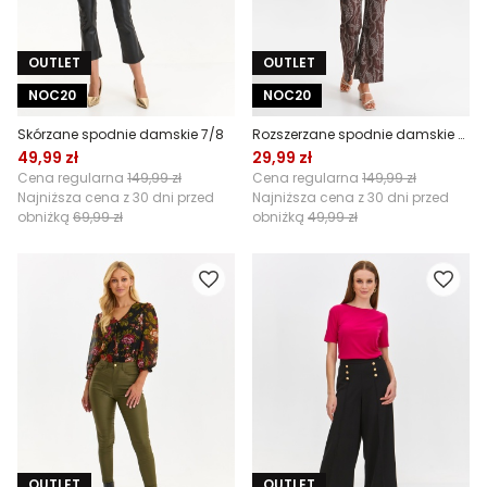
OUTLET
OUTLET
NOC20
NOC20
Skórzane spodnie damskie 7/8
Rozszerzane spodnie damskie z wysokim stanem
49,99 zł
29,99 zł
Cena regularna
149,99 zł
Cena regularna
149,99 zł
Najniższa cena z 30 dni przed
Najniższa cena z 30 dni przed
obniżką
69,99 zł
obniżką
49,99 zł
OUTLET
OUTLET