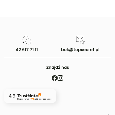
42 617 71 11
bok@topsecret.pl
Znajdź nas
4.9
Na podstawie
4175
opinii
z całego okresu