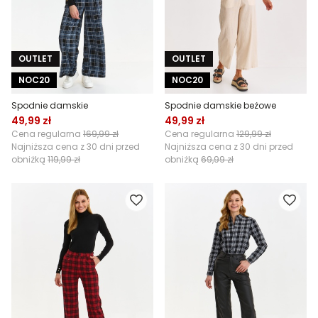
OUTLET
OUTLET
NOC20
NOC20
Spodnie damskie
Spodnie damskie beżowe
49,99 zł
49,99 zł
Cena regularna
169,99 zł
Cena regularna
129,99 zł
Najniższa cena z 30 dni przed
Najniższa cena z 30 dni przed
obniżką
119,99 zł
obniżką
69,99 zł