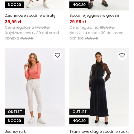
NOC20
NOC20
Dzianinowe spodnie w kratę
Spodnie jegginsy w groszki
39,99 zł
29,99 zł
Cena regularna
179,99 zł
Cena regularna
169,99 zł
Najniższa cena z 30 dni przed
Najniższa cena z 30 dni przed
obniżką
79,99 zł
obniżką
69,99 zł
OUTLET
OUTLET
NOC20
NOC20
Jeansy rurki
Tkaninowe długie spodnie z zakładkami