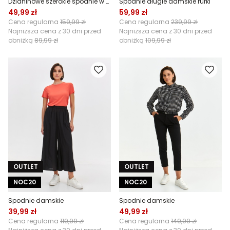
Dzianinowe szerokie spodnie w kratę
Spodnie długie damskie rurki
49,99 zł
59,99 zł
Cena regularna
159,99 zł
Cena regularna
239,99 zł
Najniższa cena z 30 dni przed
Najniższa cena z 30 dni przed
obniżką
89,99 zł
obniżką
109,99 zł
OUTLET
OUTLET
NOC20
NOC20
Spodnie damskie
Spodnie damskie
39,99 zł
49,99 zł
Cena regularna
119,99 zł
Cena regularna
149,99 zł