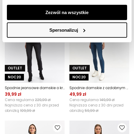
Zezwól na wszystkie
Spersonalizuj
OUTLET
OUTLET
NOC20
NOC20
Spodnie jeansowe damskie o kroju slim
Spodnie damskie z ozdobnym warkoczem
39,99 zł
49,99 zł
Cena regularna
229,99 zł
Cena regularna
149,99 zł
Najniższa cena z 30 dni przed
Najniższa cena z 30 dni przed
obniżką
109,99 zł
obniżką
59,99 zł