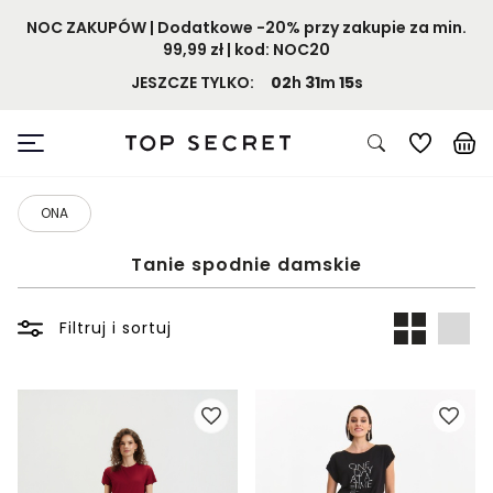
NOC ZAKUPÓW | Dodatkowe -20% przy zakupie za min.
99,99 zł | kod: NOC20
JESZCZE TYLKO:
02
h
31
m
14
s
ONA
Tanie spodnie damskie
Filtruj i sortuj