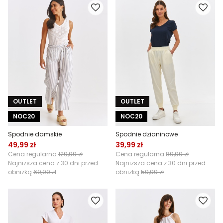
OUTLET
OUTLET
NOC20
NOC20
Spodnie damskie
Spodnie dzianinowe
49,99 zł
39,99 zł
Cena regularna
129,99 zł
Cena regularna
89,99 zł
Najniższa cena z 30 dni przed
Najniższa cena z 30 dni przed
obniżką
69,99 zł
obniżką
59,99 zł