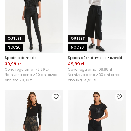
OUTLET
OUTLET
NOC20
NOC20
Spodnie damskie
Spodnie 3/4 damskie z szerokimi nogawkami
39,99 zł
49,99 zł
Cena regularna
179,99 zł
Cena regularna
109,99 zł
Najniższa cena z 30 dni przed
Najniższa cena z 30 dni przed
obniżką
79,99 zł
obniżką
59,99 zł