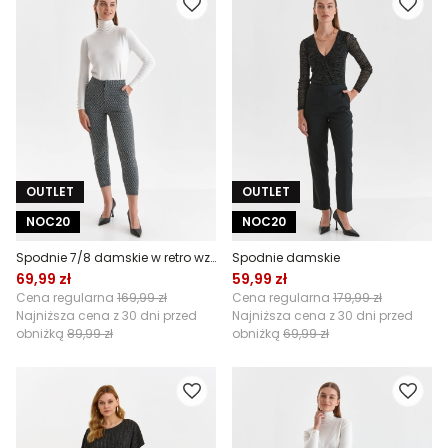
OUTLET
OUTLET
NOC20
NOC20
Spodnie 7/8 damskie w retro wzór
Spodnie damskie
69,99 zł
59,99 zł
Cena regularna
169,99 zł
Cena regularna
179,99 zł
Najniższa cena z 30 dni przed
Najniższa cena z 30 dni przed
obniżką
89,99 zł
obniżką
69,99 zł