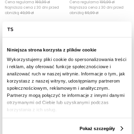
Cena regularna
169,99 zł
Cena regularna
199,99 zł
Najniższa cena z 30 dni przed
Najniższa cena z 30 dni przed
obniżką
49,99 zł
obniżką
69,99 zł
Niniejsza strona korzysta z plików cookie
Wykorzystujemy pliki cookie do spersonalizowania treści
i reklam, aby oferować funkcje społecznościowe i
analizować ruch w naszej witrynie. Informacje o tym, jak
korzystasz z naszej witryny, udostępniamy partnerom
OUTLET
OUTLET
społecznościowym, reklamowym i analitycznym.
Partnerzy mogą połączyć te informacje z innymi danymi
NOC20
NOC20
otrzymanymi od Ciebie lub uzyskanymi podczas
Dzianinowe spodnie w panterkę
Plisowane zielone spodnie
korzystania z ich usług.
39,99 zł
49,99 zł
Cena regularna
169,99 zł
Cena regularna
129,99 zł
Najniższa cena z 30 dni przed
Najniższa cena z 30 dni przed
Pokaż szczegóły
obniżką
59,99 zł
obniżką
69,99 zł