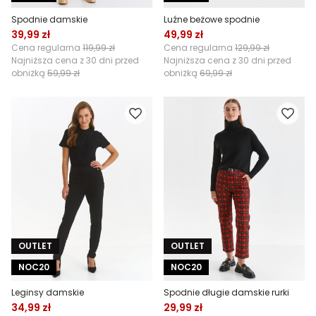
Spodnie damskie
Luźne beżowe spodnie
39,99 zł
49,99 zł
Cena regularna
119,99 zł
Cena regularna
129,99 zł
Najniższa cena z 30 dni przed
Najniższa cena z 30 dni przed
obniżką
59,99 zł
obniżką
69,99 zł
OUTLET
OUTLET
NOC20
NOC20
Leginsy damskie
Spodnie długie damskie rurki
34,99 zł
29,99 zł