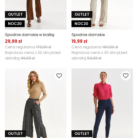
OUTLET
OUTLET
NOC20
NOC20
Spodnie damskie w kratkę
Spodnie damskie
29,99 zł
19,99 zł
Cena regularna
179,99 zł
Cena regularna
169,99 zł
Najniższa cena z 30 dni przed
Najniższa cena z 30 dni przed
obniżką
49,99 zł
obniżką
59,99 zł
OUTLET
OUTLET