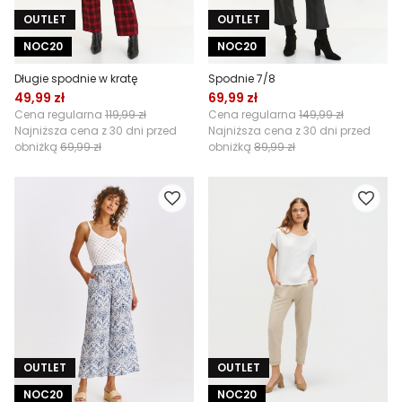
OUTLET
OUTLET
NOC20
NOC20
Długie spodnie w kratę
Spodnie 7/8
49,99 zł
69,99 zł
Cena regularna
119,99 zł
Cena regularna
149,99 zł
Najniższa cena z 30 dni przed
Najniższa cena z 30 dni przed
obniżką
69,99 zł
obniżką
89,99 zł
OUTLET
OUTLET
NOC20
NOC20