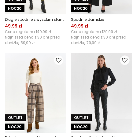
NOC20
NOC20
Długie spodnie z wysokim stanem
Spodnie damskie
49,99 zł
49,99 zł
Cena regularna
149,99 zł
Cena regularna
129,99 zł
Najniższa cena z 30 dni przed
Najniższa cena z 30 dni przed
obniżką
59,99 zł
obniżką
79,99 zł
OUTLET
OUTLET
NOC20
NOC20