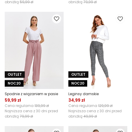
obniżką
59,99 zł
obniżką
79,99 zł
OUTLET
OUTLET
NOC20
NOC20
Spodnie z wiązaniem w pasie
Leginsy damskie
59,99 zł
34,99 zł
Cena regularna
139,99 zł
Cena regularna
129,99 zł
Najniższa cena z 30 dni przed
Najniższa cena z 30 dni przed
obniżką
79,99 zł
obniżką
49,99 zł