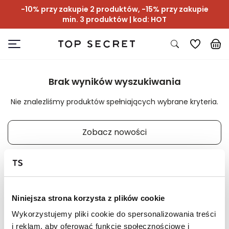
-10% przy zakupie 2 produktów, -15% przy zakupie
min. 3 produktów | kod: HOT
Brak wyników wyszukiwania
Nie znalezliśmy produktów spełniających wybrane kryteria.
Zobacz nowości
Niniejsza strona korzysta z plików cookie
📸 OZNACZAJ NAS NA ZDJĘCIACH
Wykorzystujemy pliki cookie do spersonalizowania treści
#topsecretfashion
i reklam, aby oferować funkcje społecznościowe i