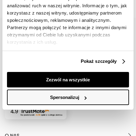
analizować ruch w naszej witrynie. Informacje o tym, jak
korzystasz z naszej witryny, udostępniamy partnerom
społecznościowym, reklamowym i analitycznym.
Partnerzy mogą połączyć te informacje z innymi danymi
otrzymanymi od Ciebie lub uzyskanymi podczas
korzystania z ich usług.
42 617 71 11
bok@topsecret.pl
Pokaż szczegóły
Znajdź nas
Zezwól na wszystkie
Spersonalizuj
4.9
Na podstawie
4216
opinii
z całego okresu
O NAS