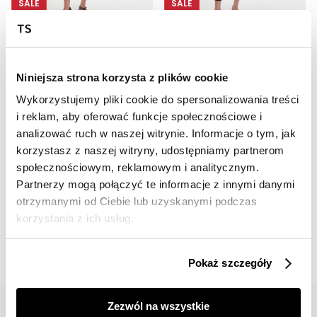
SALE
SALE
HOT
HOT
Czarne eleganckie legginsy
Eleganckie ciemnobrązowe legginsy
69,99 zł
69,99 zł
Niniejsza strona korzysta z plików cookie
Cena regularna
99,99 zł
Cena regularna
99,99 zł
Najniższa cena z 30 dni przed
Najniższa cena z 30 dni przed
Wykorzystujemy pliki cookie do spersonalizowania treści
obniżką
99,99 zł
obniżką
99,99 zł
i reklam, aby oferować funkcje społecznościowe i
analizować ruch w naszej witrynie. Informacje o tym, jak
korzystasz z naszej witryny, udostępniamy partnerom
społecznościowym, reklamowym i analitycznym.
Partnerzy mogą połączyć te informacje z innymi danymi
otrzymanymi od Ciebie lub uzyskanymi podczas
📸 OZNACZAJ NAS NA ZDJĘCIACH
korzystania z ich usług.
#topsecretfashion
Pokaż szczegóły
Zezwól na wszystkie