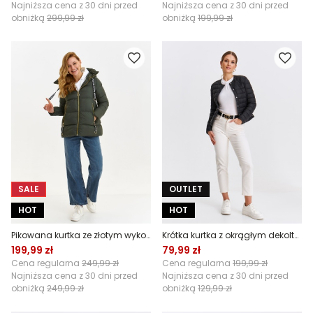
Najniższa cena z 30 dni przed
Najniższa cena z 30 dni przed
obniżką
299,99 zł
obniżką
199,99 zł
SALE
OUTLET
HOT
HOT
Pikowana kurtka ze złotym wykoĺczeniem i ozdobnymi taśmami
Krótka kurtka z okrągłym dekoltem
199,99 zł
79,99 zł
Cena regularna
249,99 zł
Cena regularna
199,99 zł
Najniższa cena z 30 dni przed
Najniższa cena z 30 dni przed
obniżką
249,99 zł
obniżką
129,99 zł