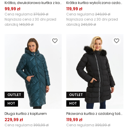
Krótka, dwukolorowa kurtka z kapturem
Krótka kurtka wykoĺczona ozdobnymi taśmami
99,99 zł
119,99 zł
Cena regularna
379,99 zł
Cena regularna
249,99 zł
Najniższa cena z 30 dni przed
Najniższa cena z 30 dni przed
obniżką
149,99 zł
obniżką
249,99 zł
OUTLET
OUTLET
HOT
HOT
Długa kurtka z kapturem
Pikowana kurtka z ozdobną taśmą i kapturem wykończonym futerkiem
229,99 zł
119,99 zł
Cena regularna
399,99 zł
Cena regularna
399,99 zł