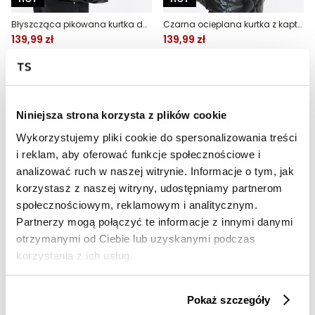
Błyszcząca pikowana kurtka damska
Czarna ocieplana kurtka z kapturem
139,99 zł
139,99 zł
Cena regularna
259,99 zł
Cena regularna
259,99 zł
Najniższa cena z 30 dni przed
Najniższa cena z 30 dni przed
obniżką
159,99 zł
obniżką
159,99 zł
Niniejsza strona korzysta z plików cookie
Wykorzystujemy pliki cookie do spersonalizowania treści
i reklam, aby oferować funkcje społecznościowe i
analizować ruch w naszej witrynie. Informacje o tym, jak
korzystasz z naszej witryny, udostępniamy partnerom
społecznościowym, reklamowym i analitycznym.
Partnerzy mogą połączyć te informacje z innymi danymi
otrzymanymi od Ciebie lub uzyskanymi podczas
SALE
SALE
korzystania z ich usług.
HOT
HOT
Różowa pikowana kurtka z kapturem
Pikowana kurtka z dłuższym tyłem
Pokaż szczegóły
139,99 zł
139,99 zł