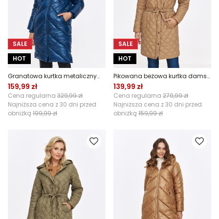
SALE
SALE
HOT
HOT
Granatowa kurtka metalicznym połyskiem
Pikowana beżowa kurtka damska
159,99 zł
139,99 zł
Cena regularna
329,99 zł
Cena regularna
279,99 zł
Najniższa cena z 30 dni przed
Najniższa cena z 30 dni przed
obniżką
199,99 zł
obniżką
159,99 zł