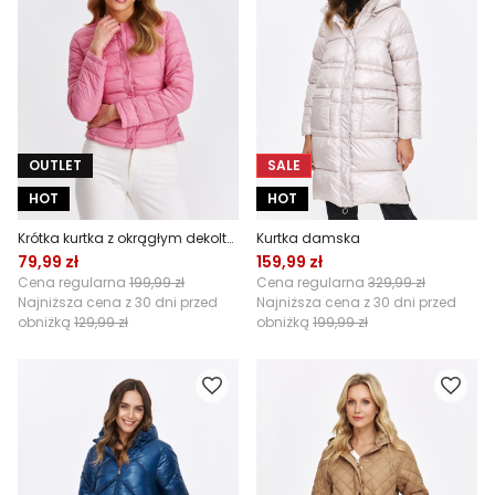
OUTLET
SALE
HOT
HOT
Krótka kurtka z okrągłym dekoltem
Kurtka damska
79,99 zł
159,99 zł
Cena regularna
199,99 zł
Cena regularna
329,99 zł
Najniższa cena z 30 dni przed
Najniższa cena z 30 dni przed
obniżką
129,99 zł
obniżką
199,99 zł