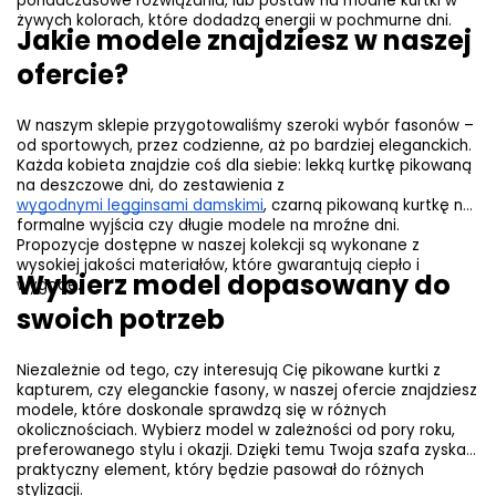
ponadczasowe rozwiązania, lub postaw na modne kurtki w 
żywych kolorach, które dodadzą energii w pochmurne dni.
Jakie modele znajdziesz w naszej 
ofercie?
W naszym sklepie przygotowaliśmy szeroki wybór fasonów – 
od sportowych, przez codzienne, aż po bardziej eleganckich. 
Każda kobieta znajdzie coś dla siebie: lekką kurtkę pikowaną 
na deszczowe dni, do zestawienia z 
wygodnymi legginsami damskimi
, czarną pikowaną kurtkę na 
formalne wyjścia czy długie modele na mroźne dni. 
Propozycje dostępne w naszej kolekcji są wykonane z 
wysokiej jakości materiałów, które gwarantują ciepło i 
Wybierz model dopasowany do 
wygodę.
swoich potrzeb
Niezależnie od tego, czy interesują Cię pikowane kurtki z 
kapturem, czy eleganckie fasony, w naszej ofercie znajdziesz 
modele, które doskonale sprawdzą się w różnych 
okolicznościach. Wybierz model w zależności od pory roku, 
preferowanego stylu i okazji. Dzięki temu Twoja szafa zyska 
praktyczny element, który będzie pasował do różnych 
stylizacji.