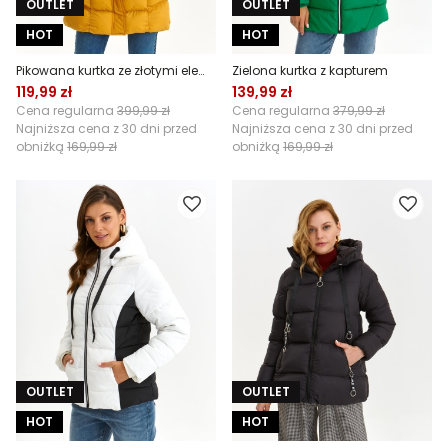
OUTLET
OUTLET
HOT
HOT
Pikowana kurtka ze złotymi elementami i kapturem
Zielona kurtka z kapturem
119,99 zł
139,99 zł
Cena regularna
399,99 zł
Cena regularna
379,99 zł
Najniższa cena z 30 dni przed
Najniższa cena z 30 dni przed
obniżką
169,99 zł
obniżką
169,99 zł
OUTLET
OUTLET
HOT
HOT