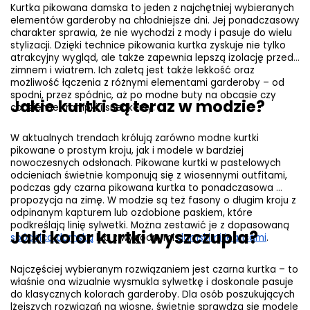
Kurtka pikowana damska to jeden z najchętniej wybieranych 
elementów garderoby na chłodniejsze dni. Jej ponadczasowy 
charakter sprawia, że nie wychodzi z mody i pasuje do wielu 
stylizacji. Dzięki technice pikowania kurtka zyskuje nie tylko 
atrakcyjny wygląd, ale także zapewnia lepszą izolację przed 
zimnem i wiatrem. Ich zaletą jest także lekkość oraz 
możliwość łączenia z różnymi elementami garderoby – od 
spodni, przez spódnic, aż po modne buty na obcasie czy 
Jakie kurtki są teraz w modzie?
codzienne trampki i sneakersy.
W aktualnych trendach królują zarówno modne kurtki 
pikowane o prostym kroju, jak i modele w bardziej 
nowoczesnych odsłonach. Pikowane kurtki w pastelowych 
odcieniach świetnie komponują się z wiosennymi outfitami, 
podczas gdy czarna pikowana kurtka to ponadczasowa 
propozycja na zimę. W modzie są też fasony o długim kroju z 
odpinanym kapturem lub ozdobione paskiem, które 
podkreślają linię sylwetki. Można zestawić je z dopasowaną 
Jaki kolor kurtki wyszczupla?
spódnicą damską
 lub z wygodnymi 
damskimi jeansami
.
Najczęściej wybieranym rozwiązaniem jest czarna kurtka – to 
właśnie ona wizualnie wysmukla sylwetkę i doskonale pasuje 
do klasycznych kolorach garderoby. Dla osób poszukujących 
lżejszych rozwiązań na wiosnę, świetnie sprawdzą się modele 