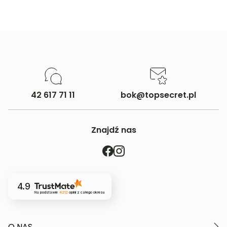
42 617 71 11
bok@topsecret.pl
Znajdź nas
4.9
Na podstawie
4212
opinii
z całego okresu
O NAS