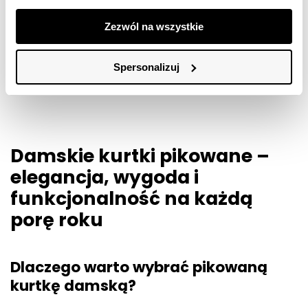
Cena regularna
259,99 zł
Cena regularna
259,99 zł
Najniższa cena z 30 dni przed
Najniższa cena z 30 dni przed
Zezwól na wszystkie
obniżką
159,99 zł
obniżką
159,99 zł
Spersonalizuj
Damskie kurtki pikowane – 
elegancja, wygoda i 
funkcjonalność na każdą 
porę roku
Dlaczego warto wybrać pikowaną 
kurtkę damską?