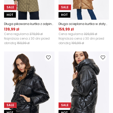
SALE
SALE
HOT
HOT
Długa pikowana kurtka z odpinanym kapturem
Długa ocieplana kurtka w złotym kolorze
139,99 zł
159,99 zł
Cena regularna
279,99 zł
Cena regularna
329,99 zł
Najniższa cena z 30 dni przed
Najniższa cena z 30 dni przed
obniżką
159,99 zł
obniżką
199,99 zł
SALE
SALE
HOT
HOT