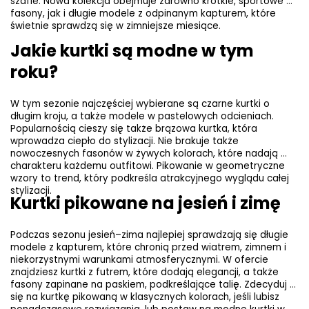
szafie. Nowa kolekcja obejmuje zarówno krótkie, sportowe 
fasony, jak i długie modele z odpinanym kapturem, które 
świetnie sprawdzą się w zimniejsze miesiące.
Jakie kurtki są modne w tym 
roku?
W tym sezonie najczęściej wybierane są czarne kurtki o 
długim kroju, a także modele w pastelowych odcieniach. 
Popularnością cieszy się także brązowa kurtka, która 
wprowadza ciepło do stylizacji. Nie brakuje także 
nowoczesnych fasonów w żywych kolorach, które nadają 
charakteru każdemu outfitowi. Pikowanie w geometryczne 
wzory to trend, który podkreśla atrakcyjnego wyglądu całej 
stylizacji.
Kurtki pikowane na jesień i zimę
Podczas sezonu jesień–zima najlepiej sprawdzają się długie 
modele z kapturem, które chronią przed wiatrem, zimnem i 
niekorzystnymi warunkami atmosferycznymi. W ofercie 
znajdziesz kurtki z futrem, które dodają elegancji, a także 
fasony zapinane na paskiem, podkreślające talię. Zdecyduj 
się na kurtkę pikowaną w klasycznych kolorach, jeśli lubisz 