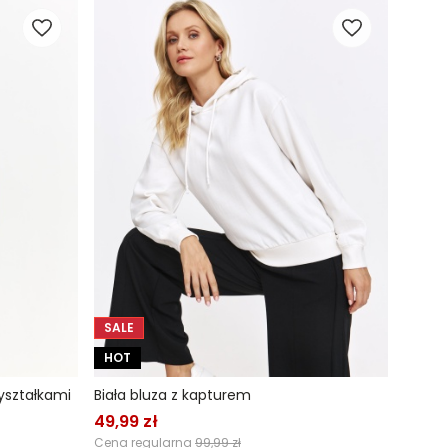
SALE
HOT
yształkami
Biała bluza z kapturem
49,99 zł
Cena regularna
99,99 zł