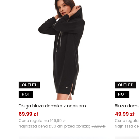
OUTLET
OUTLET
HOT
HOT
Długa bluza damska z napisem
Bluza dam
69,99 zł
49,99 zł
Cena regularna
149,99 zł
Cena regul
Najniższa cena z 30 dni przed obniżką
79,99 zł
Najniższa ce