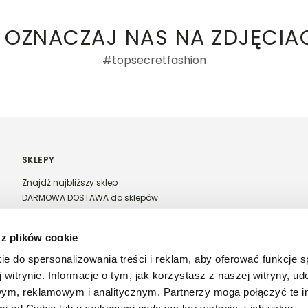
 OZNACZAJ NAS NA ZDJĘCIA
#topsecretfashion
SKLEPY
Znajdź najbliższy sklep
DARMOWA DOSTAWA do sklepów
Franczyza Top Secret
Regulamin sprzedaży w salonach stacjonarnych
 z plików cookie
ie do spersonalizowania treści i reklam, aby oferować funkcje 
 witrynie. Informacje o tym, jak korzystasz z naszej witryny, u
ym, reklamowym i analitycznym. Partnerzy mogą połączyć te i