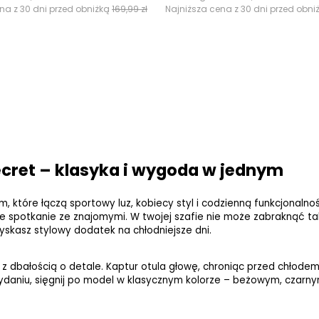
na z 30 dni przed obniżką
169,99 zł
Najniższa cena z 30 dni przed obni
cret – klasyka i wygoda w jednym
, które łączą sportowy luz, kobiecy styl i codzienną funkcjonalnoś
 spotkanie ze znajomymi. W twojej szafie nie może zabraknąć tak
yskasz stylowy dodatek na chłodniejsze dni.
 dbałością o detale. Kaptur otula głowę, chroniąc przed chłodem,
wydaniu, sięgnij po model w klasycznym kolorze – beżowym, czarny