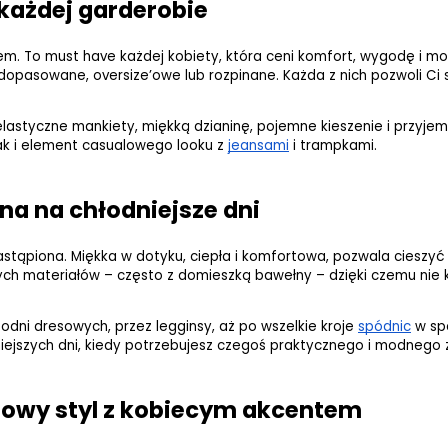
każdej garderobie
rem. To must have każdej kobiety, która ceni komfort, wygodę i m
dopasowane, oversize’owe lub rozpinane. Każda z nich pozwoli Ci 
astyczne mankiety, miękką dzianinę, pojemne kieszenie i przyjemną
jak i element casualowego looku z
jeansami
 i trampkami.
na na chłodniejsze dni
astąpiona. Miękka w dotyku, ciepła i komfortowa, pozwala cieszyć
 materiałów – często z domieszką bawełny – dzięki czemu nie kr
dni dresowych, przez legginsy, aż po wszelkie kroje
spódnic
 w sp
niejszych dni, kiedy potrzebujesz czegoś praktycznego i modnego
towy styl z kobiecym akcentem