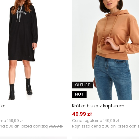
OUTLET
HOT
ska
Krótka bluza z kapturem
49,99 zł
arna
169,99 zł
Cena regularna
149,99 zł
na z 30 dni przed obniżką
79,99 zł
Najniższa cena z 30 dni przed obni