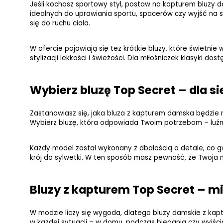
Jeśli kochasz sportowy styl, postaw na kapturem bluzy da
idealnych do uprawiania sportu, spacerów czy wyjść na s
się do ruchu ciała.
W ofercie pojawiają się też krótkie bluzy, które świetn
stylizacji lekkości i świeżości. Dla miłośniczek klasyki do
Wybierz bluzę Top Secret – dla si
Zastanawiasz się, jaka bluza z kapturem damska będzie n
Wybierz bluzę, która odpowiada Twoim potrzebom – luźn
Każdy model został wykonany z dbałością o detale, co g
krój do sylwetki. W ten sposób masz pewność, że Twoja no
Bluzy z kapturem Top Secret – mi
W modzie liczy się wygoda, dlatego bluzy damskie z kap
w każdej sytuacji – w domu, podczas biegania czy wyjści