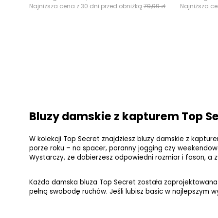
Najniższa cena z 30 dni przed obniżką
79,99 zł
Najniższa ce
Bluzy damskie z kapturem Top Se
W kolekcji Top Secret znajdziesz bluzy damskie z kapturem
porze roku – na spacer, poranny jogging czy weekendowe
Wystarczy, że dobierzesz odpowiedni rozmiar i fason, a z
Każda damska bluza Top Secret została zaprojektowana z
pełną swobodę ruchów. Jeśli lubisz basic w najlepszym 