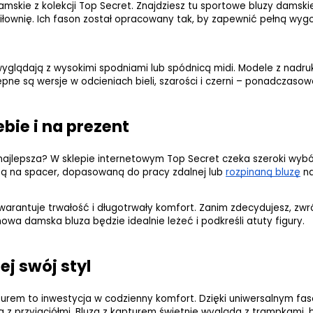
mskie z kolekcji Top Secret. Znajdziesz tu sportowe bluzy damskie
iłownię. Ich fason został opracowany tak, by zapewnić pełną wygo
ie wyglądają z wysokimi spodniami lub spódnicą midi. Modele z na
stępne są wersje w odcieniach bieli, szarości i czerni – ponadczasow
ebie i na prezent
ajlepsza? W sklepie internetowym Top Secret czeka szeroki wybór 
ą na spacer, dopasowaną do pracy zdalnej lub
rozpinaną bluzę
 n
warantuje trwałość i długotrwały komfort. Zanim zdecydujesz, zw
wa damska bluza będzie idealnie leżeć i podkreśli atuty figury.
ej swój styl
turem to inwestycja w codzienny komfort. Dzięki uniwersalnym fas
a z przyjaciółmi. Bluza z kapturem świetnie wygląda z trampkami,