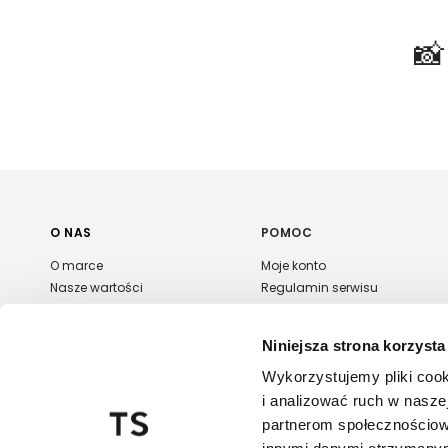

O NAS
POMOC
O marce
Moje konto
Nasze wartości
Regulamin serwisu
Polityka prywatności
Płatność i dostawa
Kontakt
Zwroty i reklamacje
Niniejsza strona korzysta
Karta podarunkowa
FAQ
Wykorzystujemy pliki cook
Export & wholesale
i analizować ruch w naszej
Regulaminy promocji
partnerom społecznościow