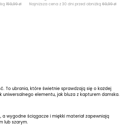
żką
159,99 zł
Najniższa cena z 30 dni przed obniżką
69,99 zł
ć. To ubrania, które świetnie sprawdzają się o każdej 
 uniwersalnego elementu, jak bluza z kapturem damska. 
 a wygodne ściągacze i miękki materiał zapewniają 
m lub szarym.