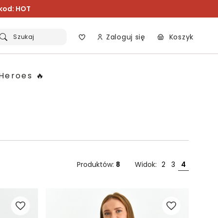
 kod: HOT
Zaloguj się
Koszyk
Szukaj
Heroes 🔥
Produktów:
8
Widok:
2
3
4