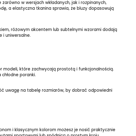
 zarówno w wersjach wkładanych, jak i rozpinanych, 
dę, a elastyczna tkanina sprawia, że bluzy dopasowują 
drukiem, różowym akcentem lub subtelnymi wzorami dodają 
e i uniwersalne.
modeli, które zachwycają prostotą i funkcjonalnością. 
a chłodne poranki.
róć uwagę na tabelę rozmiarów, by dobrać odpowiedni 
onom i klasycznym kolorom możesz je nosić praktycznie 
 butami sportowymi lub spódnicą o prostym kroju.