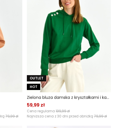
OUTLET
HOT
Zielona bluza damska z kryształkami i kapturem
59,99 zł
Cena regularna
139,99 zł
żką
79,99 zł
Najniższa cena z 30 dni przed obniżką
79,99 zł