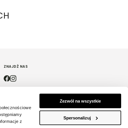
CH
ZNAJDŹ NAS
4.9
Zezwól na wszystkie
społecznościowe
Na podstawie
4208
opinii
z całego okresu
dostępniamy
Spersonalizuj
nformacje z