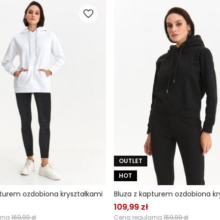
OUTLET
HOT
pturem ozdobiona kryształkami
Bluza z kapturem ozdobiona kr
109,99 zł
arna
169,99 zł
Cena regularna
159,99 zł