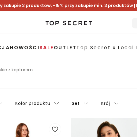
y zakupie 2 produktów, -15% przy zakupie min. 3 produktów |
CJA
NOWOŚCI
SALE
OUTLET
Top Secret x Local 
skie z kapturem
Kolor produktu
Set
Krój