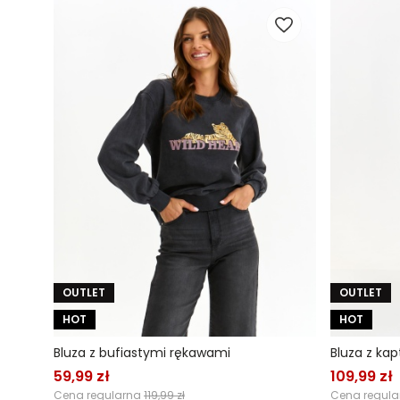
OUTLET
OUTLET
HOT
HOT
Bluza z bufiastymi rękawami
Bluza z ka
59,99 zł
109,99 zł
Cena regularna
119,99 zł
Cena regul