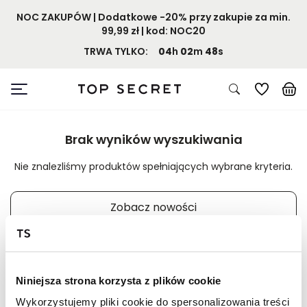
NOC ZAKUPÓW | Dodatkowe -20% przy zakupie za min.
99,99 zł | kod: NOC20
TRWA TYLKO:
04
h
02
m
47
s
Brak wyników wyszukiwania
Nie znalezliśmy produktów spełniających wybrane kryteria.
Zobacz nowości
Niniejsza strona korzysta z plików cookie
Wykorzystujemy pliki cookie do spersonalizowania treści
📸 OZNACZAJ NAS NA ZDJĘCIACH