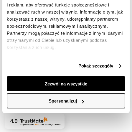
i reklam, aby oferować funkcje społecznościowe i
#topsecretfashion
analizować ruch w naszej witrynie. Informacje o tym, jak
korzystasz z naszej witryny, udostępniamy partnerom
społecznościowym, reklamowym i analitycznym.
Partnerzy mogą połączyć te informacje z innymi danymi
otrzymanymi od Ciebie lub uzyskanymi podczas
korzystania z ich usług.
Pokaż szczegóły
42 617 71 11
bok@topsecret.pl
Zezwól na wszystkie
Znajdź nas
Spersonalizuj
4.9
Na podstawie
4174
opinii
z całego okresu