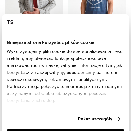
SALE
SALE
HOT
HOT
Koszula w kratę
T-shirt z technicznym nadrukiem
Niniejsza strona korzysta z plików cookie
79,99 zł
34,99 zł
Wykorzystujemy pliki cookie do spersonalizowania treści
Cena regularna
199,99 zł
Cena regularna
79,99 zł
Najniższa cena z 30 dni przed
Najniższa cena z 30 dni przed
i reklam, aby oferować funkcje społecznościowe i
obniżką
99,99 zł
obniżką
39,99 zł
analizować ruch w naszej witrynie. Informacje o tym, jak
korzystasz z naszej witryny, udostępniamy partnerom
społecznościowym, reklamowym i analitycznym.
Partnerzy mogą połączyć te informacje z innymi danymi
otrzymanymi od Ciebie lub uzyskanymi podczas
korzystania z ich usług.
📸 OZNACZAJ NAS NA ZDJĘCIACH
#topsecretfashion
Pokaż szczegóły