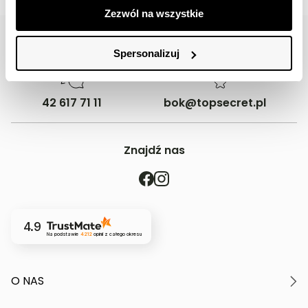
Zezwól na wszystkie
Spersonalizuj
42 617 71 11
bok@topsecret.pl
Znajdź nas
4.9
Na podstawie
4212
opinii
z całego okresu
O NAS
O marce