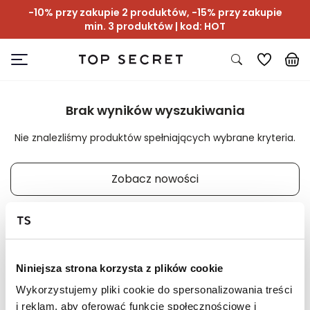
-10% przy zakupie 2 produktów, -15% przy zakupie
min. 3 produktów | kod: HOT
Brak wyników wyszukiwania
Nie znalezliśmy produktów spełniających wybrane kryteria.
Zobacz nowości
Niniejsza strona korzysta z plików cookie
📸 OZNACZAJ NAS NA ZDJĘCIACH
Wykorzystujemy pliki cookie do spersonalizowania treści
#topsecretfashion
i reklam, aby oferować funkcje społecznościowe i