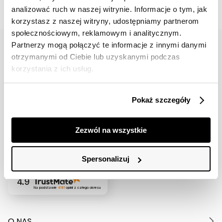
analizować ruch w naszej witrynie. Informacje o tym, jak
korzystasz z naszej witryny, udostępniamy partnerom
społecznościowym, reklamowym i analitycznym.
Partnerzy mogą połączyć te informacje z innymi danymi
otrzymanymi od Ciebie lub uzyskanymi podczas
korzystania z ich usług.
42 617 71 11
bok@topsecret.pl
Pokaż szczegóły
Znajdź nas
Zezwól na wszystkie
Spersonalizuj
4.9
Na podstawie
4181
opinii
z całego okresu
O NAS