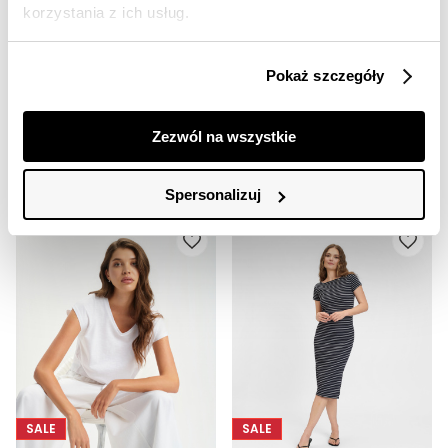
korzystania z ich usług.
SALE
SALE
HOT
HOT
Pokaż szczegóły
Błękitne spodnie z nadrukiem w paski
Zwiewna biała sukienka z haftem ażurowym
69,99 zł
79,99 zł
Zezwól na wszystkie
Cena regularna
99,99 zł
Cena regularna
99,99 zł
Najniższa cena z 30 dni przed
Najniższa cena z 30 dni przed
obniżką
99,99 zł
obniżką
99,99 zł
Spersonalizuj
SALE
SALE