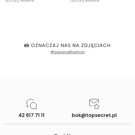
obniżką
119,99 zł
obniżką
59,99 zł
📸 OZNACZAJ NAS NA ZDJĘCIACH
#topsecretfashion
42 617 71 11
bok@topsecret.pl