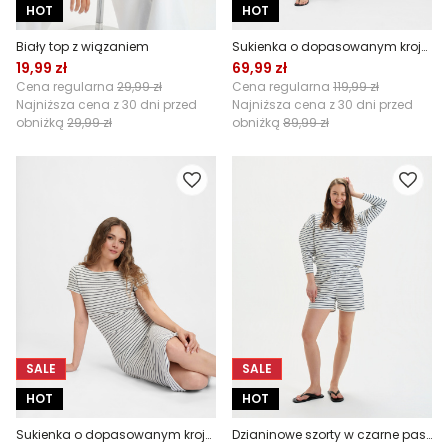
HOT
HOT
Biały top z wiązaniem
Sukienka o dopasowanym kroju w paski
19,99 zł
69,99 zł
Cena regularna
29,99 zł
Cena regularna
119,99 zł
Najniższa cena z 30 dni przed
Najniższa cena z 30 dni przed
obniżką
29,99 zł
obniżką
89,99 zł
SALE
SALE
HOT
HOT
Sukienka o dopasowanym kroju w paski midi
Dzianinowe szorty w czarne paski