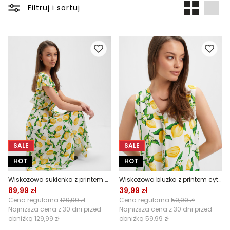
Filtruj i sortuj
SALE
SALE
HOT
HOT
Wiskozowa sukienka z printem cytryn
Wiskozowa bluzka z printem cytryn
89,99 zł
39,99 zł
Cena regularna
129,99 zł
Cena regularna
59,99 zł
Najniższa cena z 30 dni przed
Najniższa cena z 30 dni przed
obniżką
129,99 zł
obniżką
59,99 zł