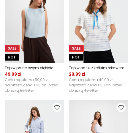
SALE
SALE
HOT
HOT
Top w pastelowym błękicie
Top w paski z krótkim rękawem
49,99 zł
29,99 zł
Cena regularna
59,99 zł
Cena regularna
49,99 zł
Najniższa cena z 30 dni przed
Najniższa cena z 30 dni przed
obniżką
59,99 zł
obniżką
49,99 zł