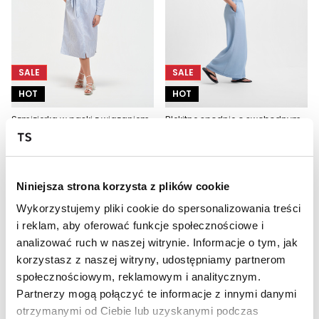
SALE
SALE
HOT
HOT
Szmizjerka w paski z wiązaniem
Błękitne spodnie o swobodnym kroju
49,99 zł
69,99 zł
Cena regularna
99,99 zł
Cena regularna
99,99 zł
Najniższa cena z 30 dni przed
Najniższa cena z 30 dni przed
obniżką
69,99 zł
obniżką
99,99 zł
Niniejsza strona korzysta z plików cookie
Wykorzystujemy pliki cookie do spersonalizowania treści
i reklam, aby oferować funkcje społecznościowe i
analizować ruch w naszej witrynie. Informacje o tym, jak
korzystasz z naszej witryny, udostępniamy partnerom
społecznościowym, reklamowym i analitycznym.
Partnerzy mogą połączyć te informacje z innymi danymi
otrzymanymi od Ciebie lub uzyskanymi podczas