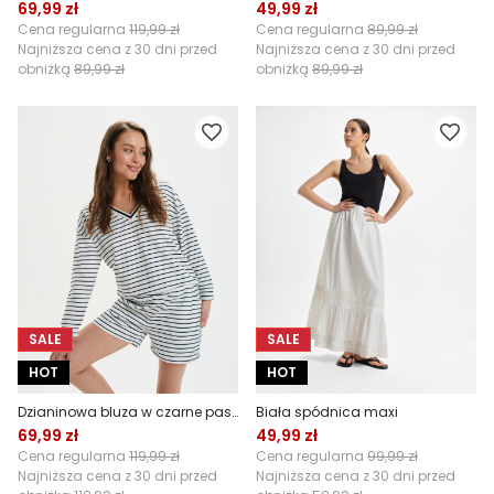
69,99 zł
49,99 zł
Cena regularna
119,99 zł
Cena regularna
89,99 zł
Najniższa cena z 30 dni przed
Najniższa cena z 30 dni przed
obniżką
89,99 zł
obniżką
89,99 zł
SALE
SALE
HOT
HOT
Dzianinowa bluza w czarne paski
Biała spódnica maxi
69,99 zł
49,99 zł
Cena regularna
119,99 zł
Cena regularna
99,99 zł
Najniższa cena z 30 dni przed
Najniższa cena z 30 dni przed