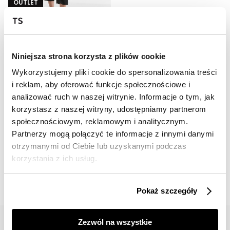
OUTLET
HOT
Spodnie 3/4 damskie z szerokimi nogawkami
49,99 zł
Niniejsza strona korzysta z plików cookie
Cena regularna
109,99 zł
Najniższa cena z 30 dni przed
Wykorzystujemy pliki cookie do spersonalizowania treści
obniżką
59,99 zł
i reklam, aby oferować funkcje społecznościowe i
analizować ruch w naszej witrynie. Informacje o tym, jak
korzystasz z naszej witryny, udostępniamy partnerom
społecznościowym, reklamowym i analitycznym.
Partnerzy mogą połączyć te informacje z innymi danymi
otrzymanymi od Ciebie lub uzyskanymi podczas
📸 OZNACZAJ NAS NA ZDJĘCIACH
korzystania z ich usług.
#topsecretfashion
Pokaż szczegóły
Zezwól na wszystkie