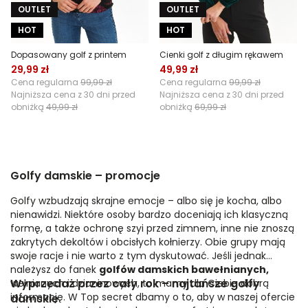
OUTLET
OUTLET
HOT
HOT
Dopasowany golf z printem
Cienki golf z długim rękawem
29,99 zł
49,99 zł
Cena regularna
99,99 zł
Cena regularna
99,99 zł
Najniższa cena z 30 dni przed
Najniższa cena z 30 dni przed
obniżką
49,99 zł
obniżką
69,99 zł
Golfy damskie – promocje
Golfy wzbudzają skrajne emocje – albo się je kocha, albo
nienawidzi. Niektóre osoby bardzo doceniają ich klasyczną
formę, a także ochronę szyi przed zimnem, inne nie znoszą
zakrytych dekoltów i obcisłych kołnierzy. Obie grupy mają
swoje racje i nie warto z tym dyskutować. Jeśli jednak
należysz do fanek
golfów damskich bawełnianych,
Wyprzedaż przez cały rok – najtańsze golfy
wełnianych i dzianinowych, to mamy dla Ciebie dobrą
informację. W Top secret dbamy o to, aby w naszej ofercie
damskie