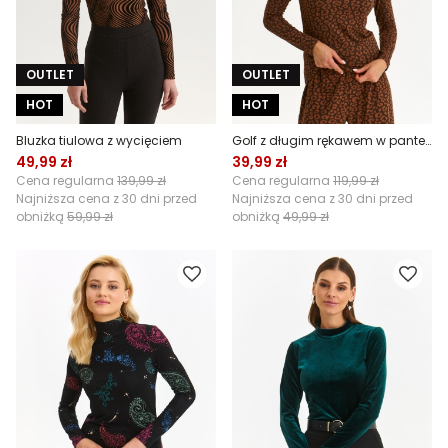
OUTLET
OUTLET
HOT
HOT
Bluzka tiulowa z wycięciem
Golf z długim rękawem w panterkę
49,99 zł
39,99 zł
Cena regularna
139,99 zł
Cena regularna
119,99 zł
Najniższa cena z 30 dni przed
Najniższa cena z 30 dni przed
obniżką
59,99 zł
obniżką
49,99 zł