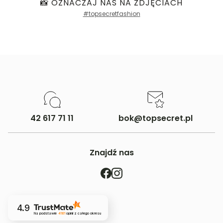
📸 OZNACZAJ NAS NA ZDJĘCIACH
#topsecretfashion
42 617 71 11
bok@topsecret.pl
Znajdź nas
4.9
Na podstawie
4181
opinii
z całego okresu