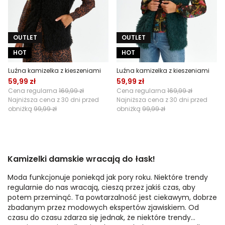
OUTLET
OUTLET
HOT
HOT
Luźna kamizelka z kieszeniami
Luźna kamizelka z kieszeniami
59,99 zł
59,99 zł
Cena regularna
169,99 zł
Cena regularna
169,99 zł
Najniższa cena z 30 dni przed
Najniższa cena z 30 dni przed
obniżką
99,99 zł
obniżką
99,99 zł
Kamizelki damskie wracają do łask!
Moda funkcjonuje poniekąd jak pory roku. Niektóre trendy
regularnie do nas wracają, cieszą przez jakiś czas, aby
potem przeminąć. Ta powtarzalność jest ciekawym, dobrze
zbadanym przez modowych ekspertów zjawiskiem. Od
czasu do czasu zdarza się jednak, że niektóre trendy