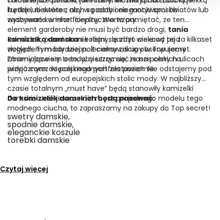
frędzle, niektóre z nich są zdobione motywami kwiatów lub
kurtkę lub sweter, aby w prosty i elegancki sposób
wyszywane w inne florystyczne wzory.
zachować komfort cieplny. Warto pamiętać, że ten
element garderoby nie musi być bardzo drogi,
tania
kamizelka damska
Jak widać, przed nami kolejny, bardzo ciekawy pod
nie różni się zbyt wiele od tej za kilkaset
złotych. Tym bardziej polecamy zakupy w Top secret.
względem mody sezon. Z ciekawością obserwujemy
Dbamy bowiem o to, aby utrzymać nasze ceny na
zmieniające się trendy, ciesząc się, że na polskich ulicach
przyjaznym do polskiego portfela poziomie.
widać coraz więcej modnych zestawień. Nie odstajemy pod
tym względem od europejskich stolic mody. W najbliższym
czasie totalnym „must have” będą stanowiły kamizelki
damskie. Jeśli jeszcze nie masz ani jednego modelu tego
Do kamizelek damskich będą pasować:
modnego ciucha, to zapraszamy na zakupy do Top secret!
swetry damskie,
spodnie damskie,
eleganckie koszule
torebki damskie
Czytaj więcej