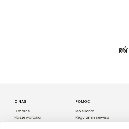

O NAS
POMOC
O marce
Moje konto
Nasze wartości
Regulamin serwisu
Polityka prywatności
Płatność i dostawa