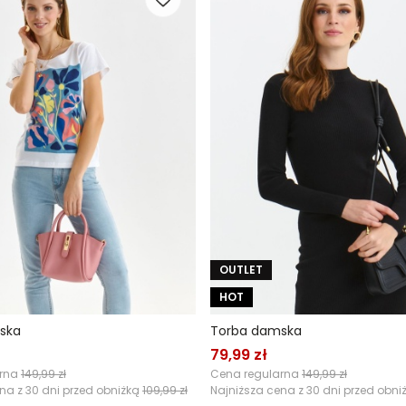
OUTLET
HOT
ska
Torba damska
79,99 zł
arna
149,99 zł
Cena regularna
149,99 zł
na z 30 dni przed obniżką
109,99 zł
Najniższa cena z 30 dni przed obni