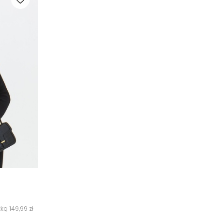
żką
149,99 zł