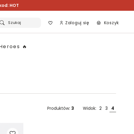
 kod: HOT
Zaloguj się
Koszyk
Szukaj
Heroes 🔥
Produktów:
3
Widok:
2
3
4