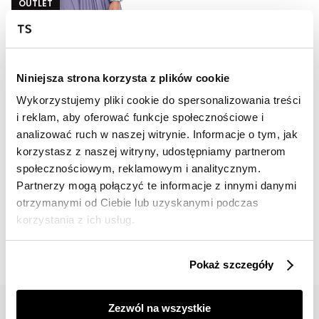
OUTLET
HOT
Bluza w kratkę
29,99 zł
Niniejsza strona korzysta z plików cookie
Cena regularna
149,99 zł
Najniższa cena z 30 dni przed
Wykorzystujemy pliki cookie do spersonalizowania treści
obniżką
49,99 zł
i reklam, aby oferować funkcje społecznościowe i
analizować ruch w naszej witrynie. Informacje o tym, jak
korzystasz z naszej witryny, udostępniamy partnerom
społecznościowym, reklamowym i analitycznym.
Partnerzy mogą połączyć te informacje z innymi danymi
otrzymanymi od Ciebie lub uzyskanymi podczas
📸 OZNACZAJ NAS NA ZDJĘCIACH
korzystania z ich usług.
#topsecretfashion
Pokaż szczegóły
Zezwól na wszystkie