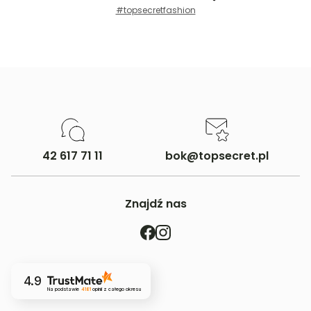
#topsecretfashion
42 617 71 11
bok@topsecret.pl
Znajdź nas
4.9
Na podstawie
4181
opinii
z całego okresu