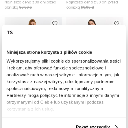
Najniższa cena z 30 dni przed
Najniższa cena z 30 dni przed
obniżką
89,99 zł
obniżką
119,99 zł
Niniejsza strona korzysta z plików cookie
Wykorzystujemy pliki cookie do spersonalizowania treści
i reklam, aby oferować funkcje społecznościowe i
analizować ruch w naszej witrynie. Informacje o tym, jak
OUTLET
OUTLET
korzystasz z naszej witryny, udostępniamy partnerom
HOT
HOT
społecznościowym, reklamowym i analitycznym.
Partnerzy mogą połączyć te informacje z innymi danymi
Długie spodnie w kratę
Długie spodnie w kratr
49,99 zł
49,99 zł
otrzymanymi od Ciebie lub uzyskanymi podczas
Cena regularna
119,99 zł
Cena regularna
139,99 zł
korzystania z ich usług.
Najniższa cena z 30 dni przed
Najniższa cena z 30 dni przed
obniżką
69,99 zł
obniżką
59,99 zł
Pokaż szczegóły