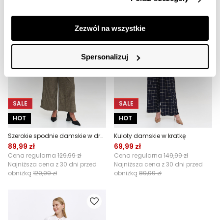
Zezwól na wszystkie
Spersonalizuj
SALE
SALE
HOT
HOT
Szerokie spodnie damskie w drobny wzór
Kuloty damskie w kratkę
89,99 zł
69,99 zł
Cena regularna
129,99 zł
Cena regularna
149,99 zł
Najniższa cena z 30 dni przed
Najniższa cena z 30 dni przed
obniżką
129,99 zł
obniżką
89,99 zł