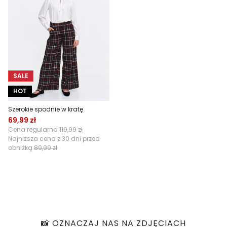
SALE
HOT
Szerokie spodnie w kratę
69,99 zł
Cena regularna
119,99 zł
Najniższa cena z 30 dni przed
obniżką
89,99 zł
📸 OZNACZAJ NAS NA ZDJĘCIACH