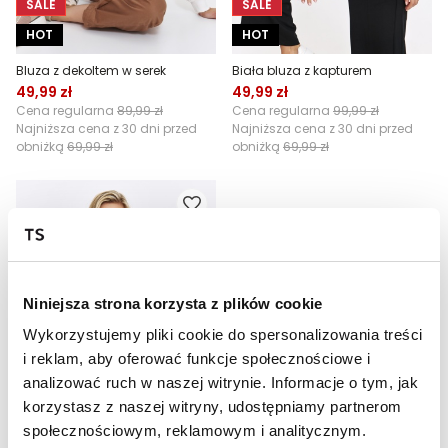
SALE
SALE
HOT
HOT
Bluza z dekoltem w serek
Biała bluza z kapturem
49,99 zł
49,99 zł
Cena regularna
89,99 zł
Cena regularna
99,99 zł
Najniższa cena z 30 dni przed
Najniższa cena z 30 dni przed
obniżką
69,99 zł
obniżką
69,99 zł
Niniejsza strona korzysta z plików cookie
Wykorzystujemy pliki cookie do spersonalizowania treści
i reklam, aby oferować funkcje społecznościowe i
analizować ruch w naszej witrynie. Informacje o tym, jak
SALE
korzystasz z naszej witryny, udostępniamy partnerom
HOT
społecznościowym, reklamowym i analitycznym.