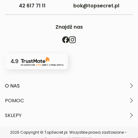
42 617 71 11
bok@topsecret.pl
Znajdź nas
4.9
Na podstawie
4212
opinii
z całego okresu
O NAS
O marce
POMOC
Nasze wartości
Polityka prywatności
Moje konto
SKLEPY
Kontakt
Regulamin serwisu
Płatność i dostawa
Znajdź najbliższy sklep
Zwroty i reklamacje
2026 Copyright © TopSecret.pl. Wszystkie prawa zastrzeżone -
DARMOWA DOSTAWA do sklepów