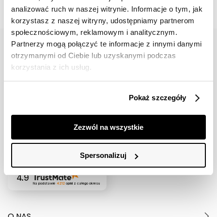
analizować ruch w naszej witrynie. Informacje o tym, jak
korzystasz z naszej witryny, udostępniamy partnerom
społecznościowym, reklamowym i analitycznym.
Partnerzy mogą połączyć te informacje z innymi danymi
otrzymanymi od Ciebie lub uzyskanymi podczas
korzystania z ich usług.
42 617 71 11
bok@topsecret.pl
Pokaż szczegóły
Znajdź nas
Zezwól na wszystkie
Spersonalizuj
4.9
Na podstawie
4212
opinii
z całego okresu
O NAS