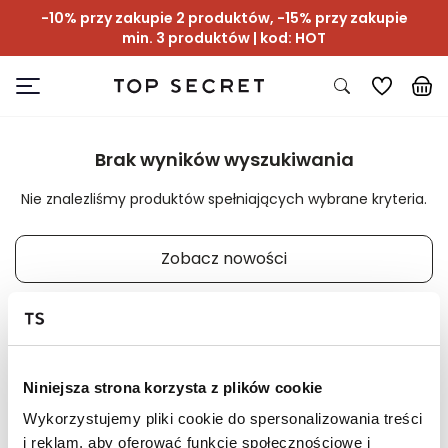
-10% przy zakupie 2 produktów, -15% przy zakupie
min. 3 produktów | kod: HOT
Brak wyników wyszukiwania
Nie znalezliśmy produktów spełniających wybrane kryteria.
Zobacz nowości
Niniejsza strona korzysta z plików cookie
📸 OZNACZAJ NAS NA ZDJĘCIACH
Wykorzystujemy pliki cookie do spersonalizowania treści
#topsecretfashion
i reklam, aby oferować funkcje społecznościowe i