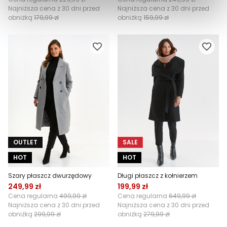
Najniższa cena z 30 dni przed
Najniższa cena z 30 dni przed
obniżką
179,99 zł
obniżką
159,99 zł
OUTLET
SALE
HOT
HOT
Szary płaszcz dwurzędowy
Długi płaszcz z kołnierzem
249,99 zł
199,99 zł
Cena regularna
499,99 zł
Cena regularna
649,99 zł
Najniższa cena z 30 dni przed
Najniższa cena z 30 dni przed
obniżką
299,99 zł
obniżką
279,99 zł