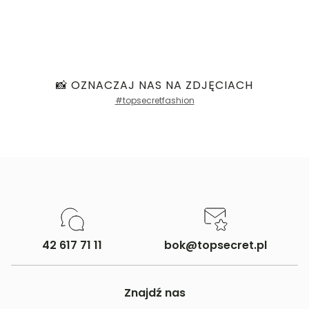
📸 OZNACZAJ NAS NA ZDJĘCIACH
#topsecretfashion
42 617 71 11
bok@topsecret.pl
Znajdź nas