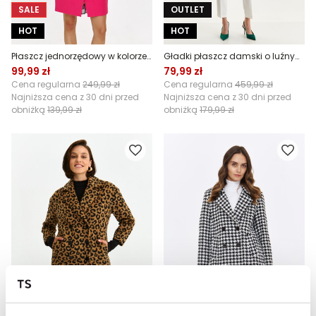
SALE
OUTLET
HOT
HOT
Płaszcz jednorzędowy w kolorze różowym
Gładki płaszcz damski o luźnym fasonie
99,99 zł
79,99 zł
Cena regularna
249,99 zł
Cena regularna
459,99 zł
Najniższa cena z 30 dni przed
Najniższa cena z 30 dni przed
obniżką
139,99 zł
obniżką
179,99 zł
SALE
SALE
HOT
HOT