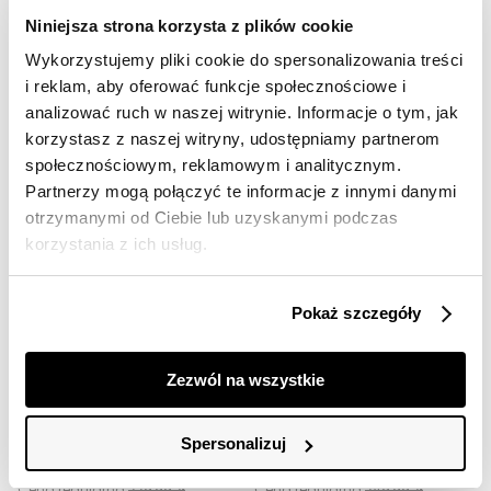
Krótki płaszcz z motywem zwierzęcym
Klasyczny płaszcz w pepitkę o krótkim fasonie
Niniejsza strona korzysta z plików cookie
99,99 zł
139,99 zł
Wykorzystujemy pliki cookie do spersonalizowania treści
Cena regularna
299,99 zł
Cena regularna
249,99 zł
Najniższa cena z 30 dni przed
Najniższa cena z 30 dni przed
i reklam, aby oferować funkcje społecznościowe i
obniżką
249,99 zł
obniżką
159,99 zł
analizować ruch w naszej witrynie. Informacje o tym, jak
korzystasz z naszej witryny, udostępniamy partnerom
społecznościowym, reklamowym i analitycznym.
Partnerzy mogą połączyć te informacje z innymi danymi
otrzymanymi od Ciebie lub uzyskanymi podczas
korzystania z ich usług.
Pokaż szczegóły
SALE
SALE
Zezwól na wszystkie
HOT
HOT
Spersonalizuj
Beżowy dwurzędowy płaszcz boucle
Krótki płaszcz w pepitkę
119,99 zł
139,99 zł
Cena regularna
229,99 zł
Cena regularna
249,99 zł