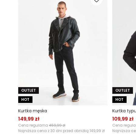
OUTLET
OUTLET
HOT
HOT
Kurtka męska
Kurtka typ
149,99 zł
109,99 zł
Cena regularna
459,99 zł
Cena regul
Najniższa cena z 30 dni przed obniżką
149,99 zł
Najniższa ce