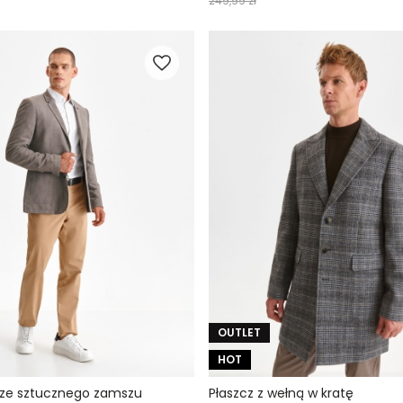
249,99 zł
OUTLET
HOT
 ze sztucznego zamszu
Płaszcz z wełną w kratę