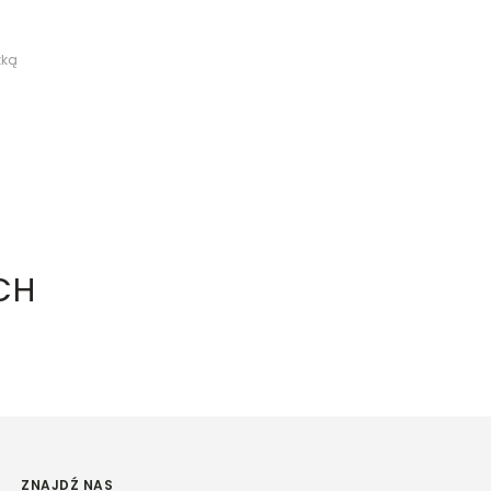
żką
CH
ZNAJDŹ NAS