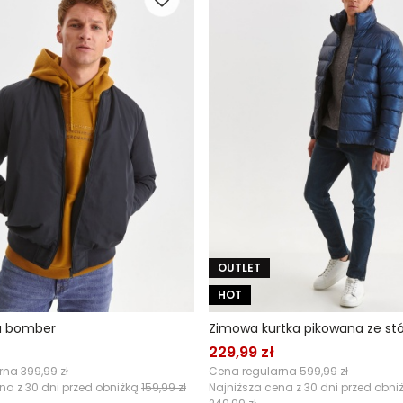
OUTLET
HOT
u bomber
Zimowa kurtka pikowana ze stó
229,99 zł
arna
399,99 zł
Cena regularna
599,99 zł
na z 30 dni przed obniżką
159,99 zł
Najniższa cena z 30 dni przed obni