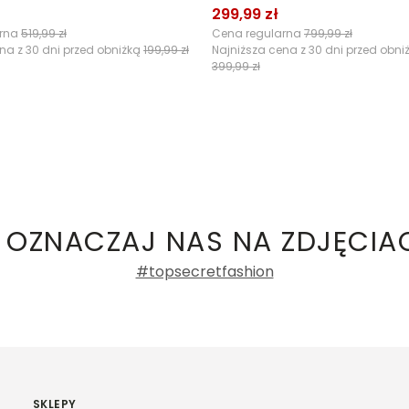
299,99 zł
arna
519,99 zł
Cena regularna
799,99 zł
na z 30 dni przed obniżką
199,99 zł
Najniższa cena z 30 dni przed obni
399,99 zł
 OZNACZAJ NAS NA ZDJĘCIA
#topsecretfashion
SKLEPY