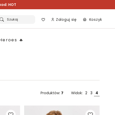
 kod: HOT
Zaloguj się
Koszyk
Szukaj
Heroes 🔥
Produktów:
7
Widok:
2
3
4