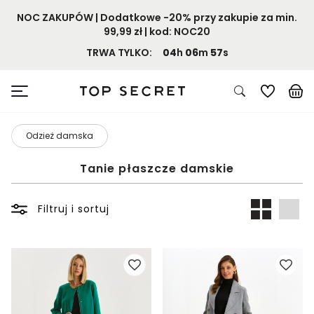
NOC ZAKUPÓW | Dodatkowe -20% przy zakupie za min.
99,99 zł | kod: NOC20
TRWA TYLKO:
04
h
06
m
57
s
Odzież damska
Tanie płaszcze damskie
Filtruj i sortuj