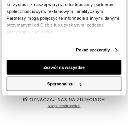
korzystasz z naszej witryny, udostępniamy partnerom
społecznościowym, reklamowym i analitycznym.
OUTLET
Partnerzy mogą połączyć te informacje z innymi danymi
otrzymanymi od Ciebie lub uzyskanymi podczas
NOC20
korzystania z ich usług.
Płaszcz damski jeans
79,99 zł
Cena regularna
199,99 zł
Pokaż szczegóły
Najniższa cena z 30 dni przed
obniżką
119,99 zł
Zezwól na wszystkie
Spersonalizuj
📸 OZNACZAJ NAS NA ZDJĘCIACH
#topsecretfashion