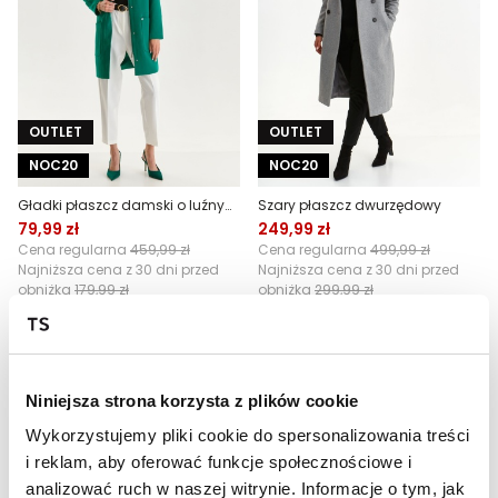
OUTLET
OUTLET
NOC20
NOC20
Gładki płaszcz damski o luźnym fasonie
Szary płaszcz dwurzędowy
79,99 zł
249,99 zł
Cena regularna
459,99 zł
Cena regularna
499,99 zł
Najniższa cena z 30 dni przed
Najniższa cena z 30 dni przed
obniżką
179,99 zł
obniżką
299,99 zł
Niniejsza strona korzysta z plików cookie
Wykorzystujemy pliki cookie do spersonalizowania treści
i reklam, aby oferować funkcje społecznościowe i
analizować ruch w naszej witrynie. Informacje o tym, jak