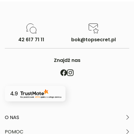
42 617 71 11
bok@topsecret.pl
Znajdź nas
4.9
Na podstawie
4174
opinii
z całego okresu
O NAS
O marce
POMOC