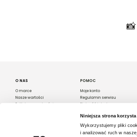

O NAS
POMOC
O marce
Moje konto
Nasze wartości
Regulamin serwisu
Polityka prywatności
Płatność i dostawa
Kontakt
Zwroty i reklamacje
Niniejsza strona korzysta
Karta podarunkowa
FAQ
Wykorzystujemy pliki cook
Export & wholesale
i analizować ruch w naszej