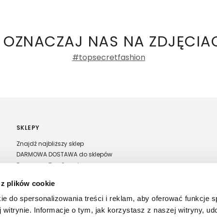
 OZNACZAJ NAS NA ZDJĘCIA
#topsecretfashion
SKLEPY
Znajdź najbliższy sklep
DARMOWA DOSTAWA do sklepów
Franczyza Top Secret
Regulamin sprzedaży w salonach stacjonarnych
 z plików cookie
ie do spersonalizowania treści i reklam, aby oferować funkcje 
 witrynie. Informacje o tym, jak korzystasz z naszej witryny, u