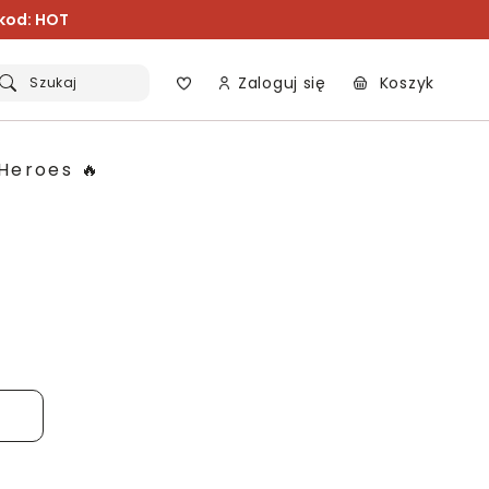
 kod: HOT
Zaloguj się
Koszyk
Szukaj
Heroes 🔥