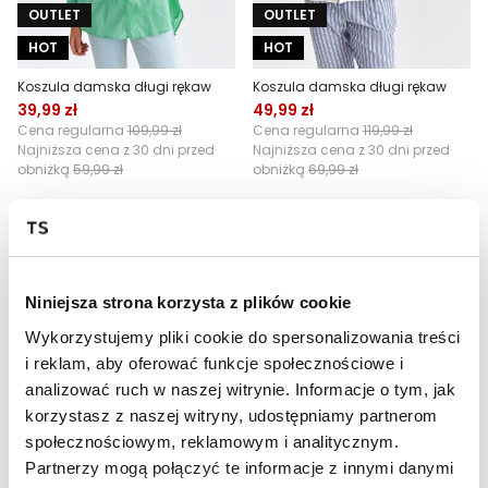
OUTLET
OUTLET
HOT
HOT
Koszula damska długi rękaw
Koszula damska długi rękaw
39,99 zł
49,99 zł
Cena regularna
109,99 zł
Cena regularna
119,99 zł
Najniższa cena z 30 dni przed
Najniższa cena z 30 dni przed
obniżką
59,99 zł
obniżką
69,99 zł
Niniejsza strona korzysta z plików cookie
Wykorzystujemy pliki cookie do spersonalizowania treści
i reklam, aby oferować funkcje społecznościowe i
analizować ruch w naszej witrynie. Informacje o tym, jak
korzystasz z naszej witryny, udostępniamy partnerom
OUTLET
OUTLET
społecznościowym, reklamowym i analitycznym.
Partnerzy mogą połączyć te informacje z innymi danymi
HOT
HOT