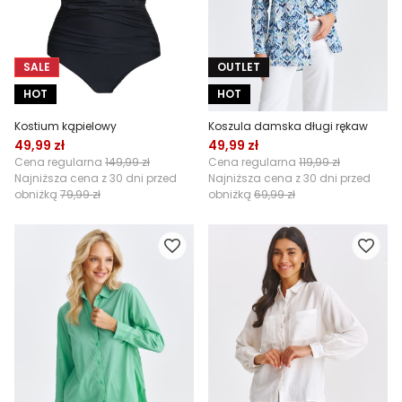
SALE
OUTLET
HOT
HOT
Kostium kąpielowy
Koszula damska długi rękaw
49,99 zł
49,99 zł
Cena regularna
149,99 zł
Cena regularna
119,99 zł
Najniższa cena z 30 dni przed
Najniższa cena z 30 dni przed
obniżką
79,99 zł
obniżką
69,99 zł