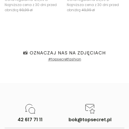
Najniższa cena z 30 dni przed
Najniższa cena z 30 dni przed
obniżką
69,99 zł
obniżką
49,99 zł
📸 OZNACZAJ NAS NA ZDJĘCIACH
#topsecretfashion
42 617 71 11
bok@topsecret.pl