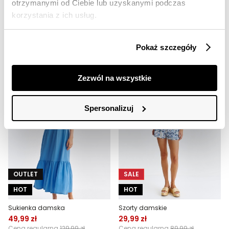
otrzymanymi od Ciebie lub uzyskanymi podczas
Sukienka z bufiastym rękawem
Spódnica damska
korzystania z ich usług.
49,99 zł
49,99 zł
Cena regularna
139,99 zł
Cena regularna
159,99 zł
Najniższa cena z 30 dni przed
Najniższa cena z 30 dni przed
Pokaż szczegóły
obniżką
79,99 zł
obniżką
59,99 zł
Zezwól na wszystkie
Spersonalizuj
OUTLET
SALE
HOT
HOT
Sukienka damska
Szorty damskie
49,99 zł
29,99 zł
Cena regularna
129,99 zł
Cena regularna
89,99 zł