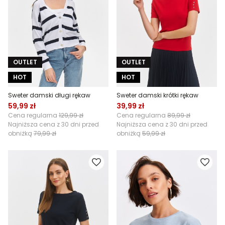
OUTLET
OUTLET
HOT
HOT
Sweter damski długi rękaw
Sweter damski krótki rękaw
59,99 zł
39,99 zł
Cena regularna
129,99 zł
Cena regularna
89,99 zł
Najniższa cena z 30 dni przed
Najniższa cena z 30 dni przed
obniżką
79,99 zł
obniżką
59,99 zł