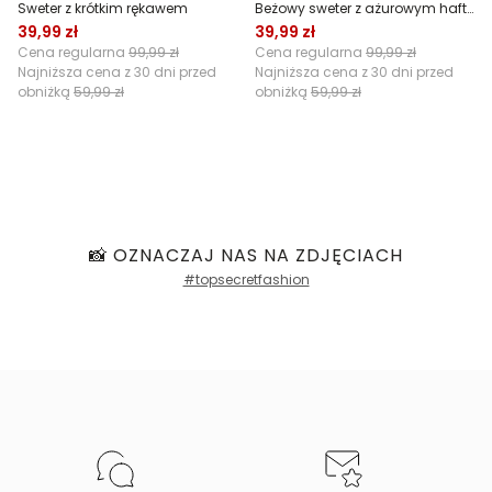
Sweter z krótkim rękawem
Beżowy sweter z ażurowym haftem
39,99 zł
39,99 zł
Cena regularna
99,99 zł
Cena regularna
99,99 zł
Najniższa cena z 30 dni przed
Najniższa cena z 30 dni przed
obniżką
59,99 zł
obniżką
59,99 zł
📸 OZNACZAJ NAS NA ZDJĘCIACH
#topsecretfashion