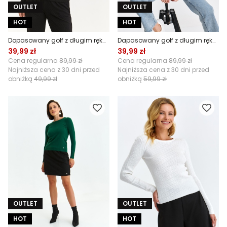
OUTLET
OUTLET
HOT
HOT
Dopasowany golf z długim rękawem
Dapasowany golf z długim rękawem
39,99 zł
39,99 zł
Cena regularna
89,99 zł
Cena regularna
89,99 zł
Najniższa cena z 30 dni przed
Najniższa cena z 30 dni przed
obniżką
49,99 zł
obniżką
59,99 zł
OUTLET
OUTLET
HOT
HOT