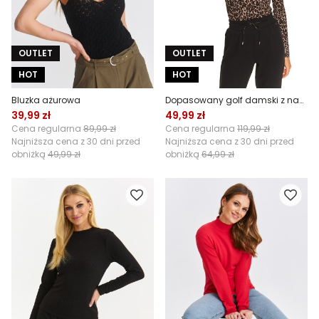
OUTLET
OUTLET
HOT
HOT
Bluzka ażurowa
Dopasowany golf damski z nadrukiem
39,99 zł
49,99 zł
Cena regularna
89,99 zł
Cena regularna
119,99 zł
Najniższa cena z 30 dni przed
Najniższa cena z 30 dni przed
obniżką
49,99 zł
obniżką
64,99 zł