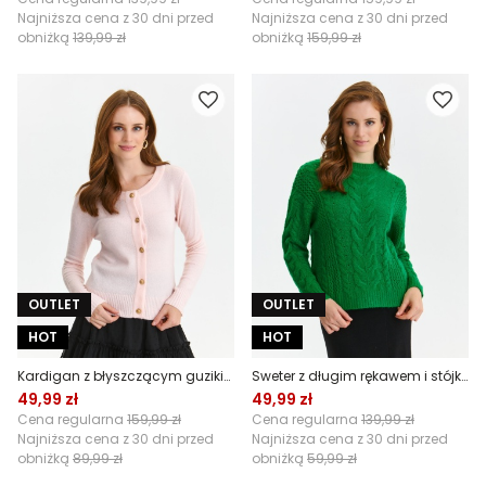
Najniższa cena z 30 dni przed
Najniższa cena z 30 dni przed
obniżką
139,99 zł
obniżką
159,99 zł
OUTLET
OUTLET
HOT
HOT
Kardigan z błyszczącym guzikiem
Sweter z długim rękawem i stójką
49,99 zł
49,99 zł
Cena regularna
159,99 zł
Cena regularna
139,99 zł
Najniższa cena z 30 dni przed
Najniższa cena z 30 dni przed
obniżką
89,99 zł
obniżką
59,99 zł