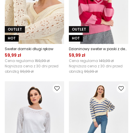
OUTLET
OUTLET
HOT
HOT
Sweter damski długi rękaw
Dzianinowy sweter w paski z dekoltem w serek
59,99 zł
59,99 zł
Cena regularna
159,99 zł
Cena regularna
149,99 zł
Najniższa cena z 30 dni przed
Najniższa cena z 30 dni przed
obniżką
99,99 zł
obniżką
99,99 zł