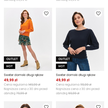
OUTLET
OUTLET
HOT
HOT
Sweter damski długi rękaw
Sweter damski długi rękaw
49,99 zł
49,99 zł
Cena regularna
149,99 zł
Cena regularna
119,99 zł
Najniższa cena z 30 dni przed
Najniższa cena z 30 dni przed
obniżką
79,99 zł
obniżką
69,99 zł