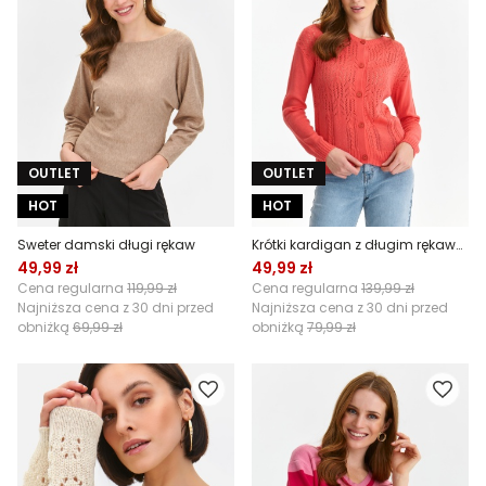
OUTLET
OUTLET
HOT
HOT
Sweter damski długi rękaw
Krótki kardigan z długim rękawem o dopasowanym kroju
49,99 zł
49,99 zł
Cena regularna
119,99 zł
Cena regularna
139,99 zł
Najniższa cena z 30 dni przed
Najniższa cena z 30 dni przed
obniżką
69,99 zł
obniżką
79,99 zł