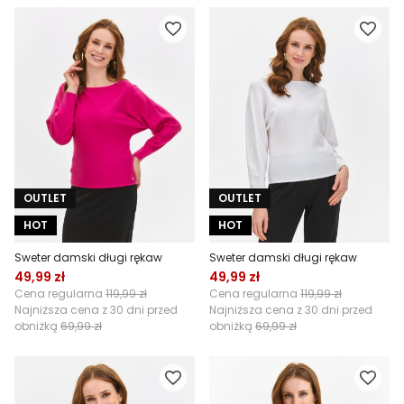
OUTLET
OUTLET
HOT
HOT
Sweter damski długi rękaw
Sweter damski długi rękaw
49,99 zł
49,99 zł
Cena regularna
119,99 zł
Cena regularna
119,99 zł
Najniższa cena z 30 dni przed
Najniższa cena z 30 dni przed
obniżką
69,99 zł
obniżką
69,99 zł