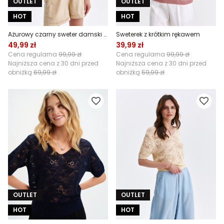
OUTLET
OUTLET
HOT
HOT
Ażurowy czarny sweter damski z krótkim rękawem
Sweterek z krótkim rękawem
49,99 zł
39,99 zł
Cena regularna
99,99 zł
Cena regularna
99,99 zł
Najniższa cena z 30 dni przed
Najniższa cena z 30 dni przed
obniżką
69,99 zł
obniżką
59,99 zł
OUTLET
OUTLET
HOT
HOT