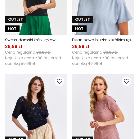
OUTLET
OUTLET
HOT
HOT
Sweter damski krótki rękaw
Dzianinowa bluzka z krótkim rękawem
39,99 zł
39,99 zł
Cena regularna
89,99 zł
Cena regularna
89,99 zł
Najniższa cena z 30 dni przed
Najniższa cena z 30 dni przed
obniżką
59,99 zł
obniżką
49,99 zł