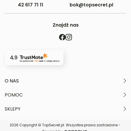
42 617 71 11
bok@topsecret.pl
Znajdź nas
4.9
Na podstawie
4181
opinii
z całego okresu
O NAS
O marce
POMOC
Nasze wartości
Polityka prywatności
Moje konto
SKLEPY
Kontakt
Regulamin serwisu
Płatność i dostawa
Znajdź najbliższy sklep
Zwroty i reklamacje
2026 Copyright © TopSecret.pl. Wszystkie prawa zastrzeżone -
DARMOWA DOSTAWA do sklepów
Karta podarunkowa