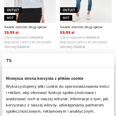
OUTLET
OUTLET
HOT
HOT
Sweter damski długi rękaw
Sweter damski długi rękaw
39,99 zł
59,99 zł
Cena regularna
139,99 zł
Cena regularna
159,99 zł
Najniższa cena z 30 dni przed
Najniższa cena z 30 dni przed
obniżką
59,99 zł
obniżką
79,99 zł
Niniejsza strona korzysta z plików cookie
Wykorzystujemy pliki cookie do spersonalizowania treści
i reklam, aby oferować funkcje społecznościowe i
analizować ruch w naszej witrynie. Informacje o tym, jak
korzystasz z naszej witryny, udostępniamy partnerom
OUTLET
OUTLET
społecznościowym, reklamowym i analitycznym.