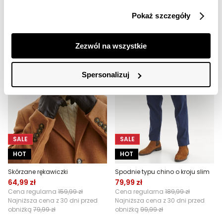
Najniższa cena z 30 dni przed
Najniższa cena z 30 dni przed
Pokaż szczegóły
obniżką
39,99 zł
obniżką
399,99 zł
Zezwól na wszystkie
Spersonalizuj
SALE
SALE
HOT
HOT
Skórzane rękawiczki
Spodnie typu chino o kroju slim
64,99 zł
79,99 zł
Cena regularna
159,99 zł
Cena regularna
189,99 zł
Najniższa cena z 30 dni przed
Najniższa cena z 30 dni przed
obniżką
79,99 zł
obniżką
99,99 zł