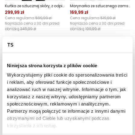
Kurtka ze sztucznej skóry, z odpinanym kapturem
Marynarka ze sztucznego zamszu
299,99 zł
169,99 zł
Cena regularna
599,99 zł
Cena regularna
519,99 zł
Najniższa cena z 30 dni przed
Najniższa cena z 30 dni przed
obniżką
349,99 zł
obniżką
199,99 zł
Niniejsza strona korzysta z plików cookie
Wykorzystujemy pliki cookie do spersonalizowania treści
i reklam, aby oferować funkcje społecznościowe i
analizować ruch w naszej witrynie. Informacje o tym, jak
korzystasz z naszej witryny, udostępniamy partnerom
SALE
OUTLET
społecznościowym, reklamowym i analitycznym.
Partnerzy mogą połączyć te informacje z innymi danymi
HOT
HOT
otrzymanymi od Ciebie lub uzyskanymi podczas
T-shirt z technicznym nadrukiem
Płaszcz z wełną w kratę
korzystania z ich usług.
34,99 zł
299,99 zł
Cena regularna
79,99 zł
Cena regularna
799,99 zł