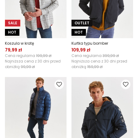
SALE
OUTLET
HOT
HOT
Koszula w kratę
Kurtka typu bomber
79,99 zł
109,99 zł
Cena regularna
199,99 zł
Cena regularna
399,99 zł
Najniższa cena z 30 dni przed
Najniższa cena z 30 dni przed
obniżką
99,99 zł
obniżką
159,99 zł