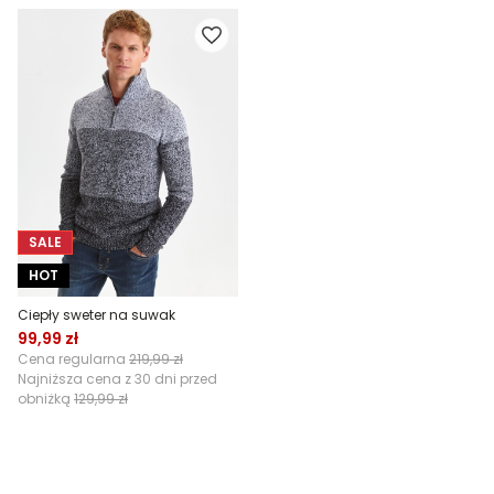
SALE
HOT
Ciepły sweter na suwak
99,99 zł
Cena regularna
219,99 zł
Najniższa cena z 30 dni przed
obniżką
129,99 zł