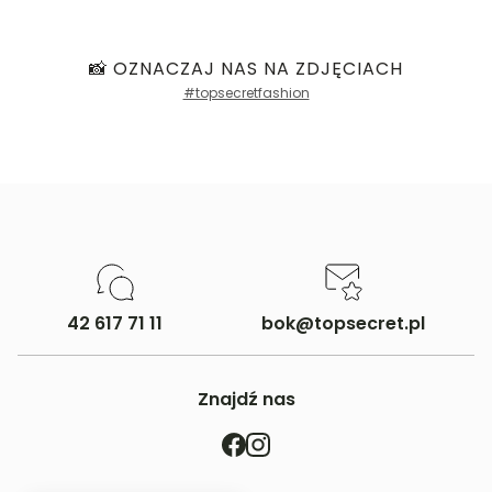
📸 OZNACZAJ NAS NA ZDJĘCIACH
#topsecretfashion
42 617 71 11
bok@topsecret.pl
Znajdź nas