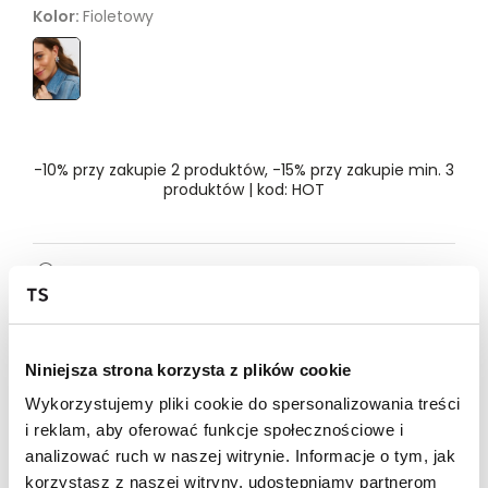
Kolor:
Fioletowy
Rozmiar
- Wybierz rozmiar
ONE SIZE
-10% przy zakupie 2 produktów, -15% przy zakupie min. 3
produktów | kod: HOT
Dostępność w salonie
Wysyłka w 24-72h
Niniejsza strona korzysta z plików cookie
Darmowa dostawa od 149zł dla wybranych metod
dostawy
Wykorzystujemy pliki cookie do spersonalizowania treści
i reklam, aby oferować funkcje społecznościowe i
30 dni na zwrot
analizować ruch w naszej witrynie. Informacje o tym, jak
korzystasz z naszej witryny, udostępniamy partnerom