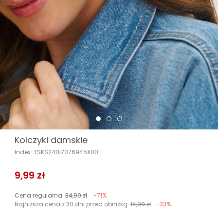
Kolczyki damskie
Index: TSKS24BIZ076945X00
9,99 zł
Cena regularna:
34,99 zł
-71%
Najniższa cena z 30 dni przed obniżką:
14,99 zł
-33%