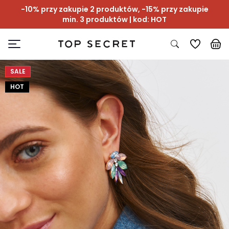
-10% przy zakupie 2 produktów, -15% przy zakupie
min. 3 produktów | kod: HOT
SALE
HOT