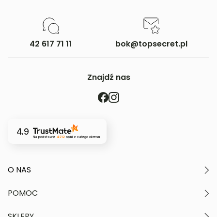
42 617 71 11
bok@topsecret.pl
Znajdź nas
4.9
Na podstawie
4212
opinii
z całego okresu
O NAS
O marce
POMOC
Nasze wartości
Polityka prywatności
Moje konto
SKLEPY