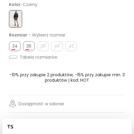
Kolor:
Czarny
Rozmiar
- Wybierz rozmiar
34
36
38
40
42
Tabela rozmiarów
-10% przy zakupie 2 produktów, -15% przy zakupie min. 3
produktów | kod: HOT
Dostępność w salonie
Wysyłka w 24-72h
Darmowa dostawa od 149zł dla wybranych metod