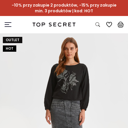
-10% przy zakupie 2 produktów, -15% przy zakupie
min. 3 produktów | kod: HOT
OUTLET
HOT