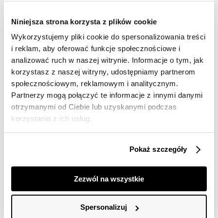
dostawy
30 dni na zwrot
Niniejsza strona korzysta z plików cookie
Wykorzystujemy pliki cookie do spersonalizowania treści
i reklam, aby oferować funkcje społecznościowe i
Opis produktu
analizować ruch w naszej witrynie. Informacje o tym, jak
Bluza damska Top Secret z ozdobną aplikacją.
korzystasz z naszej witryny, udostępniamy partnerom
społecznościowym, reklamowym i analitycznym.
Wygodna i komfortowa podczas użytkowania
Partnerzy mogą połączyć te informacje z innymi danymi
klasyczna bluza damska o luźnym kroju z prostym
otrzymanymi od Ciebie lub uzyskanymi podczas
długim rękawem zakończonym ściągaczem. Posiada
korzystania z ich usług.
ona efektowny, lekko owalny dekolt, a jej przód został
wzbogacony połyskującą aplikacją z motywem
roślinnym. Wykonana ona została z bardzo miłej w
Pokaż szczegóły
dotyku i ciepłej dzianiny, będąc szczególnie polecaną
jako element damskiej stylizacji casualowej w okresie
jesienno-zimowych chłodów. Bluza dostępna w kolorze
czarnym SBL1204CA.
Zezwól na wszystkie
Modelka ma 178 cm wzrostu i prezentuje rozmiar 34.
Spersonalizuj