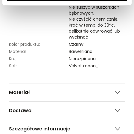
Symbole prania:
Nie chlorować,
Nie suszyć w suszarkach
bębnowych,
Nie czyścić chemicznie,
Prać w temp. do 30°c.
delikatnie odwirować lub
wycisnąć
Kolor produktu:
Czarny
Materiał:
Bawełniana
Krój:
Nierozpinana
Set:
Velvet moon_1
Materiał
5% ELASTAN,47% BAWEŁNA,48% POLIESTER
Dostawa
Darmowa dostawa od 149zł dla wybranych metod
Szczegółowe informacje
dostawy.