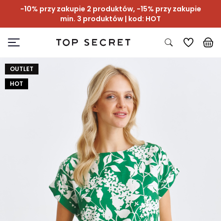
-10% przy zakupie 2 produktów, -15% przy zakupie
min. 3 produktów | kod: HOT
OUTLET
HOT