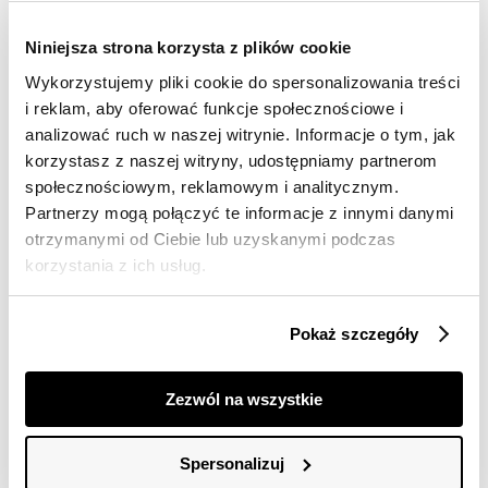
Darmowa dostawa od 149zł dla wybranych metod
dostawy
Niniejsza strona korzysta z plików cookie
30 dni na zwrot
Wykorzystujemy pliki cookie do spersonalizowania treści
i reklam, aby oferować funkcje społecznościowe i
analizować ruch w naszej witrynie. Informacje o tym, jak
Opis produktu
korzystasz z naszej witryny, udostępniamy partnerom
Bluzka damska Top Secret w efektowny kwiatowy
społecznościowym, reklamowym i analitycznym.
nadruk.
Partnerzy mogą połączyć te informacje z innymi danymi
otrzymanymi od Ciebie lub uzyskanymi podczas
Urzekająca swą lekkością oraz dużym komfortem
korzystania z ich usług.
podczas użytkowania bluzka damska z krótkim
rękawem w formie kimono, zakończonym efektownym
podwinięciem. Posiada ona okrągły dekolt z delikatną
Pokaż szczegóły
lamówką wokół, będąc wzbogaconą o kwiatowy nadruk
na całości. Wykonana ona została z delikatnej oraz
przyjemnej w dotyku dzianiny, sprawdzając się świetnie
Zezwól na wszystkie
w przeróżnych kobiecych stylizacjach okresu
wiosennego i letniego. Ładnie prezentuje się ona
zarówno w połączeniu z eleganckimi długimi
Spersonalizuj
spodniami, jak i również krótkimi szortami. Bluzka