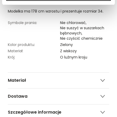
dostępna w kolorze zielonym SBK2968ZI.
Modelka ma 178 cm wzrostu i prezentuje rozmiar 34.
Symbole prania:
Nie chlorować,
Nie suszyć w suszarkach
bębnowych,
Nie czyścić chemicznie
Kolor produktu:
Zielony
Materiał:
Z wiskozy
Krój:
O luźnym kroju
Materiał
100% POLIESTER
Dostawa
Darmowa dostawa od 149zł dla wybranych metod
Szczegółowe informacje
dostawy.