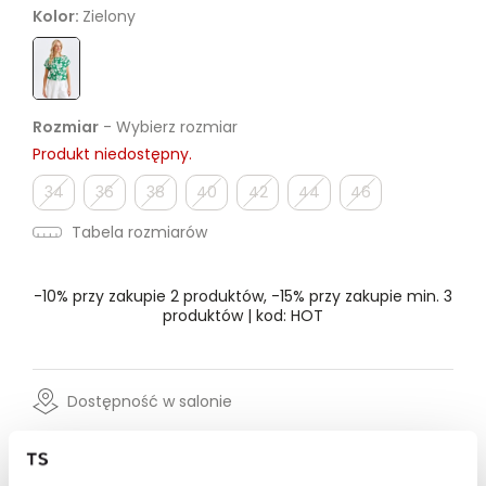
Kolor:
Zielony
Rozmiar
- Wybierz rozmiar
Produkt niedostępny.
34
36
38
40
42
44
46
Tabela rozmiarów
-10% przy zakupie 2 produktów, -15% przy zakupie min. 3
produktów | kod: HOT
Dostępność w salonie
Wysyłka w 24-72h