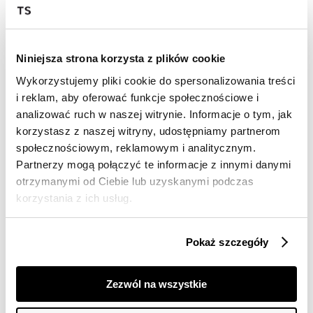
Darmowa dostawa od 149zł dla wybranych metod
dostawy
30 dni na zwrot
Niniejsza strona korzysta z plików cookie
Wykorzystujemy pliki cookie do spersonalizowania treści
Opis produktu
i reklam, aby oferować funkcje społecznościowe i
analizować ruch w naszej witrynie. Informacje o tym, jak
Kombinezon damski Top Secret na cienkich
korzystasz z naszej witryny, udostępniamy partnerom
regulowanych ramiączkach.
społecznościowym, reklamowym i analitycznym.
Ceniony za swą lekkość oraz zwiewność kombinezon
Partnerzy mogą połączyć te informacje z innymi danymi
damski z szerokimi krótkimi nogawkami w wersji bez
otrzymanymi od Ciebie lub uzyskanymi podczas
rękawów na cienkich regulowanych ramiączkach.
korzystania z ich usług.
Posiada on okazały dekolt w serek z przodu oraz
odsłoniętą górną część pleców, a uroku dodaje mu
praktyczna gumka w talii oraz szarfa z tego samego
Pokaż szczegóły
materiału do przewiązywania w pasie, która podkreśla
smukłość kobiecej sylwetki. Został on uszyty z trwałej
oraz przyjemnej w dotyku tkaniny wiskozowej,
Zezwól na wszystkie
sprawdzając się doskonale w przeróżnych kobiecych
stylizacjach letnich oraz wakacyjnych. Kombinezon