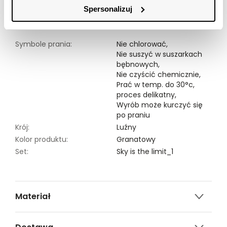
dostępny w kolorze granatowym SKB2806GR.
Spersonalizuj
Modelka ma 178 cm wzrostu i prezentuje rozmiar 34.
Symbole prania:
Nie chlorować,
Nie suszyć w suszarkach
bębnowych,
Nie czyścić chemicznie,
Prać w temp. do 30°c,
proces delikatny,
Wyrób może kurczyć się
po praniu
Krój:
Luźny
Kolor produktu:
Granatowy
Set:
Sky is the limit_1
Materiał
100% WISKOZA