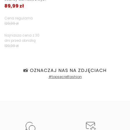
89,99 zł
Jak zbieramy opinie?
Cena regularna
Opinie klientów
129,99 zł
Najniższa cena z 30
dni przed obniżką
Filtry
129,99 zł
📸 OZNACZAJ NAS NA ZDJĘCIACH
#topsecretfashion