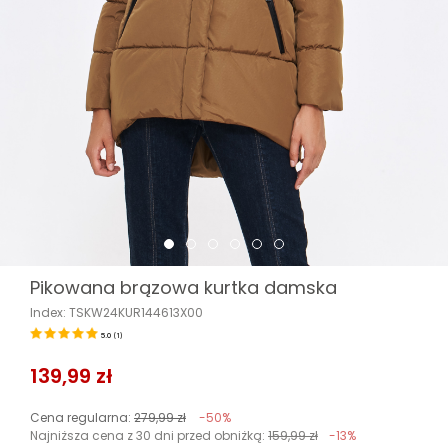
Pikowana brązowa kurtka damska
Index: TSKW24KUR144613X00
5.0
(
1
)
139,99 zł
Cena regularna:
279,99 zł
-50%
Najniższa cena z 30 dni przed obniżką:
159,99 zł
-13%