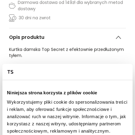
Darmowa dostawa od 149zł dla wybranych metod
dostawy
30 dni na zwrot
Opis produktu
Kurtka damska Top Secret z efektownie przedłużonym
tyłem.
Komfortowa w użytkowaniu kurtka damska o
klasycznym luźnym kroju z prostymi długimi rękawami
zakończonymi chowanym ściągaczem. Posiada ona
efektownie przedłużony tył, będąc zapinaną z przodu
na suwak oraz dodatkowe zatrzaski. Uroku dodaje jej
Niniejsza strona korzysta z plików cookie
poprzeczne pikowanie na całości oraz obszerny kaptur
Wykorzystujemy pliki cookie do spersonalizowania treści
z możliwością zawiązywania wkomponowaną tasiemką.
U dołu po bokach została ona wzbogacona o
i reklam, aby oferować funkcje społecznościowe i
praktyczne kieszenie z zapięciem na suwak, będąc
analizować ruch w naszej witrynie. Informacje o tym, jak
wykonaną z cenionej za swą odporność na wiatr,
korzystasz z naszej witryny, udostępniamy partnerom
deszcz czy też śnieg dzianiny. Kurtka damska dostępna
społecznościowym, reklamowym i analitycznym.
w kolorze camel TSKW24KUR144613X00.