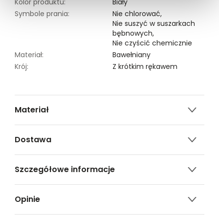
Kolor produktu:
Biały
Symbole prania:
Nie chlorować,
Nie suszyć w suszarkach
bębnowych,
Nie czyścić chemicznie
Materiał:
Bawełniany
Krój:
Z krótkim rękawem
Materiał
100% BAWEŁNA
Dostawa
Darmowa dostawa od 149zł dla wybranych metod
Szczegółowe informacje
dostawy.
GWARANTOWANA WYSYŁKA w 48 godzin.
Nazwa produktu:
Podkoszulek damski krótki
*95% zamówień realizujemy w 24 godziny.
Opinie
rękaw
Kod produktu:
TSKW23TOP601100X00
Metody dostawy: