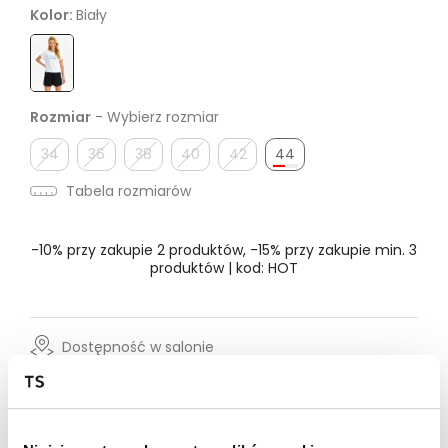
Kolor:
Biały
Rozmiar
- Wybierz rozmiar
34
36
38
40
42
44
Tabela rozmiarów
-10% przy zakupie 2 produktów, -15% przy zakupie min. 3
produktów | kod: HOT
Dostępność w salonie
Wysyłka w 24-72h
Darmowa dostawa od 149zł dla wybranych metod