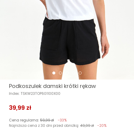
Podkoszulek damski krótki rękaw
Index: TSKW23TOP601100X00
39,99 zł
Cena regularna:
59,99 zł
-33%
Najniższa cena z 30 dni przed obniżką:
49,99 zł
-20%