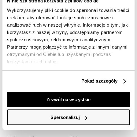
Niniejsza strona korzysta z plików cookie
dostawy
Wykorzystujemy pliki cookie do spersonalizowania treści
30 dni na zwrot
i reklam, aby oferować funkcje społecznościowe i
analizować ruch w naszej witrynie. Informacje o tym, jak
Opis produktu
korzystasz z naszej witryny, udostępniamy partnerom
społecznościowym, reklamowym i analitycznym.
T-shirt damski Top Secret z intrygującym napisem.
Partnerzy mogą połączyć te informacje z innymi danymi
otrzymanymi od Ciebie lub uzyskanymi podczas
Ujmujący dużym komfortem podczas użytkowania T-
korzystania z ich usług.
shirt damski o bardzo luźnym kroju z krótkim rękawem
w formie kimono zakończonym efektownym
podwinięciem. Posiada on okazały lekko owalny dekolt z
Pokaż szczegóły
delikatną lamówką wokół, a na jego przodzie na
wysokości biustu umiejscowiono intrygujący napis. Jest
on doskonałym uzupełnieniem praktycznie każdej
Zezwól na wszystkie
stylizacji casualowej w okresie lata i wakacji, będąc
cenionym za swą prostotę i oferowaną miękkość oraz
gładkość. T-shirt dostępny w kolorze białym SPO6011BI.
Spersonalizuj
Modelka ma 176 cm wzrostu i prezentuje rozmiar 34.