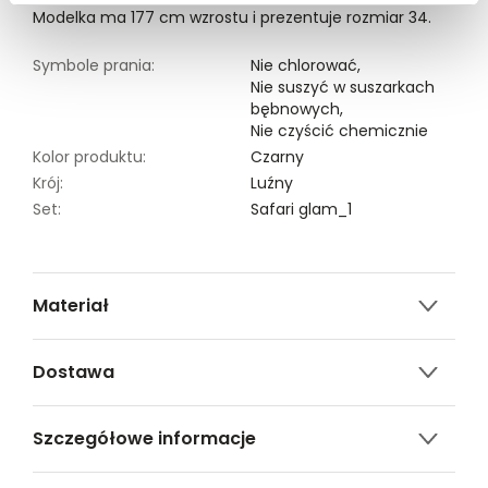
Modelka ma 177 cm wzrostu i prezentuje rozmiar 34.
Symbole prania:
Nie chlorować,
Nie suszyć w suszarkach
bębnowych,
Nie czyścić chemicznie
Kolor produktu:
Czarny
Krój:
Luźny
Set:
Safari glam_1
Materiał
8% ELASTAN,92% POLIESTER
Dostawa
Darmowa dostawa od 149zł dla wybranych metod
Szczegółowe informacje
dostawy.
GWARANTOWANA WYSYŁKA w 48 godzin.
Nazwa produktu:
Podkoszulek damski krótki