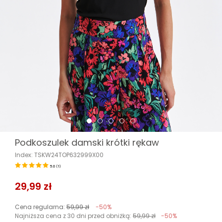
Podkoszulek damski krótki rękaw
Index: TSKW24TOP632999X00
5.0
(
1
)
29,99 zł
Cena regularna:
59,99 zł
-50%
Najniższa cena z 30 dni przed obniżką:
59,99 zł
-50%