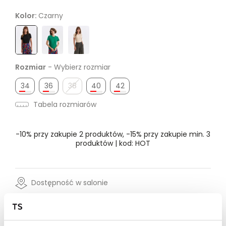
Kolor:
Czarny
Rozmiar
- Wybierz rozmiar
34
36
38
40
42
Tabela rozmiarów
-10% przy zakupie 2 produktów, -15% przy zakupie min. 3
produktów | kod: HOT
Dostępność w salonie
Wysyłka w 24-72h