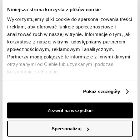
Darmowa dostawa od 149zł dla wybranych metod
dostawy
Niniejsza strona korzysta z plików cookie
30 dni na zwrot
Wykorzystujemy pliki cookie do spersonalizowania treści
i reklam, aby oferować funkcje społecznościowe i
analizować ruch w naszej witrynie. Informacje o tym, jak
Opis produktu
korzystasz z naszej witryny, udostępniamy partnerom
społecznościowym, reklamowym i analitycznym.
T-shirt damski Top Secret klasyczny dopasowany.
Partnerzy mogą połączyć te informacje z innymi danymi
Ceniony za komfort podczas użytkowania oraz wiele
otrzymanymi od Ciebie lub uzyskanymi podczas
możliwości praktycznego zastosowania T-shirt damski
korzystania z ich usług.
o dopasowanym kroju, który przylega do kobiecej
sylwetki i eksponuje jej walory. Posiada on krótkie
rękawy zakończone przeszyciem oraz okrągły dekolt z
Pokaż szczegóły
ozdobną lamówką wokół, a uroku dodają mu delikatne
pionowe prążki na całości. Został on wykonany z
przyjemnej w dotyku dzianiny, sprawdzając się świetnie
Zezwól na wszystkie
w przeróżnych kobiecych stylizacjach letnich oraz
wakacyjnych i dodając każdej kreacji klasy oraz
elegancji. T-shirt dostępny w kolorze czarnym
Spersonalizuj
SPO6244CA.