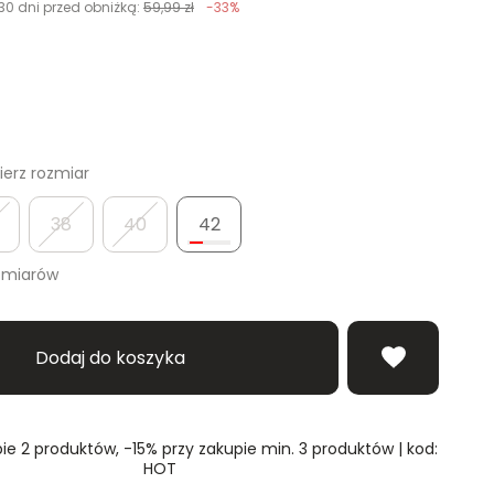
30 dni przed obniżką:
59,99 zł
-33%
erz rozmiar
38
40
42
zmiarów
Dodaj do koszyka
ie 2 produktów, -15% przy zakupie min. 3 produktów | kod:
HOT