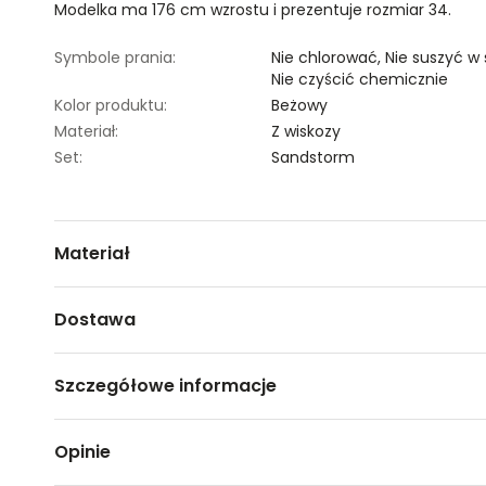
Modelka ma 176 cm wzrostu i prezentuje rozmiar 34.
Symbole prania:
Nie chlorować,
Nie suszyć w
Nie czyścić chemicznie
Kolor produktu:
Beżowy
Materiał:
Z wiskozy
Set:
Sandstorm
Materiał
95% BAWEŁNA,5% ELASTAN
Dostawa
Darmowa dostawa od 149zł dla wybranych metod dosta
Szczegółowe informacje
GWARANTOWANA WYSYŁKA w 48 godzin.
*95% zamówień realizujemy w 24 godziny.
Nazwa produktu:
Printowana spódniczka mini
Opinie
Kod produktu:
TSKS23SPC182780X00
Metody dostawy:
Marka:
Top Secret