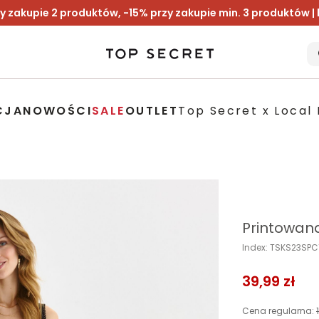
y zakupie 2 produktów, -15% przy zakupie min. 3 produktów |
CJA
NOWOŚCI
SALE
OUTLET
Top Secret x Local 
Printowan
Index: TSKS23SP
39,99 zł
Cena regularna: