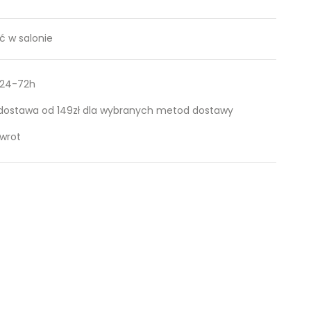
 w salonie
 24-72h
ostawa od 149zł dla wybranych metod dostawy
zwrot