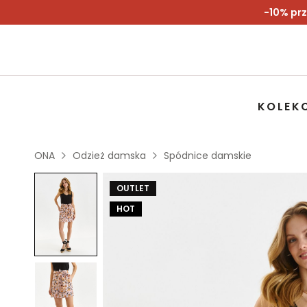
-10% prz
KOLEK
ONA
Odzież damska
Spódnice damskie
OUTLET
HOT