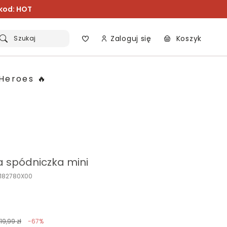
 kod: HOT
Zaloguj się
Koszyk
Szukaj
Heroes 🔥
a spódniczka mini
C182780X00
119,99 zł
-67%