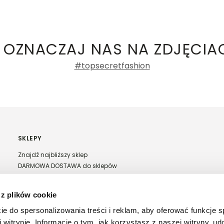
ły 3, 30-741 Kraków -
Kontakt
.in. Żabka, Dino, Kaufland, Lidl, Shell) -
ice damskie
a recenzji
 OZNACZAJ NAS NA ZDJĘCIA
#topsecretfashion
SKLEPY
Znajdź najbliższy sklep
DARMOWA DOSTAWA do sklepów
Franczyza Top Secret
Regulamin sprzedaży w salonach stacjonarnych
 z plików cookie
ie do spersonalizowania treści i reklam, aby oferować funkcje 
 witrynie. Informacje o tym, jak korzystasz z naszej witryny, u