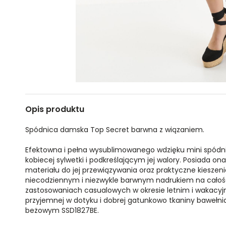
Opis produktu
Spódnica damska Top Secret barwna z wiązaniem.
Efektowna i pełna wysublimowanego wdzięku mini spód
kobiecej sylwetki i podkreślającym jej walory. Posiada on
materiału do jej przewiązywania oraz praktyczne kiesze
niecodziennym i niezwykle barwnym nadrukiem na całości
zastosowaniach casualowych w okresie letnim i wakacy
przyjemnej w dotyku i dobrej gatunkowo tkaniny bawełni
beżowym SSD1827BE.